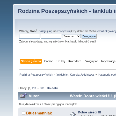
Rodzina Poszepszyńskich - fanklub i
Witamy,
Gość
.
Zaloguj się
lub
zarejestruj
.Czy dotarł do Ciebie
email aktywac
Zaloguj się podając nazwę użytkownika, hasło i długość sesji
Strona główna
Pomoc
Szukaj
Kalendarz
Zaloguj się
Rejestracja
Rodzina Poszepszyńskich - fanklub im. Kaprala Jedziniaka.
»
Kategoria ogó
Strony: [
1
]
2
3
...
801
Do dołu
Autor
Wątek: Dobre wieści !!! (
0 użytkowników i 1 Gość przegląda ten wątek.
Dobre wieści !!!
Bluesmanniak