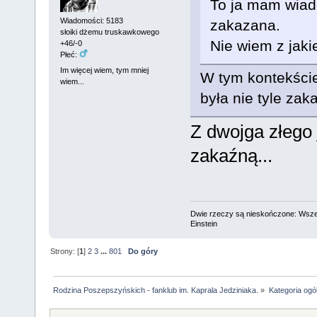
To ja mam wia
Wiadomości: 5183
zakazana.
słoiki dżemu truskawkowego
Nie wiem z jakie
+46/-0
Płeć:
Im więcej wiem, tym mniej
W tym kontekści
wiem...
była nie tyle zak
Z dwojga złego 
zakaźną...
Dwie rzeczy są nieskończone: Wszech
Einstein
Strony: [
1
]
2
3
...
801
Do góry
Rodzina Poszepszyńskich - fanklub im. Kaprala Jedziniaka.
»
Kategoria ogó