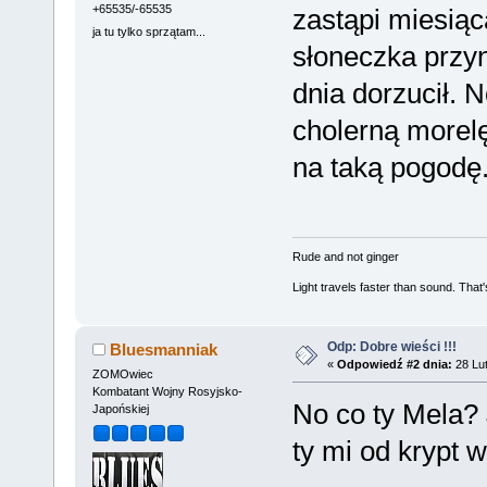
+65535/-65535
zastąpi miesiąca
ja tu tylko sprzątam...
słoneczka przyn
dnia dorzucił. 
cholerną morelę
na taką pogodę.
Rude and not ginger
Light travels faster than sound. Tha
Odp: Dobre wieści !!!
Bluesmanniak
«
Odpowiedź #2 dnia:
28 Lut
ZOMOwiec
Kombatant Wojny Rosyjsko-
No co ty Mela?
Japońskiej
ty mi od krypt