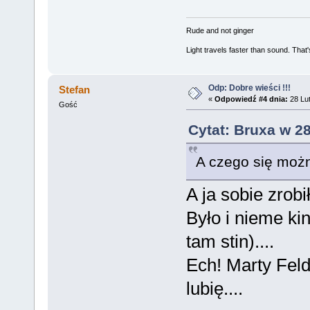
Rude and not ginger
Light travels faster than sound. Tha
Odp: Dobre wieści !!!
Stefan
«
Odpowiedź #4 dnia:
28 Lut
Gość
Cytat: Bruxa w 2
A czego się moż
A ja sobie zro
Było i nieme kin
tam stin)....
Ech! Marty Feld
lubię....