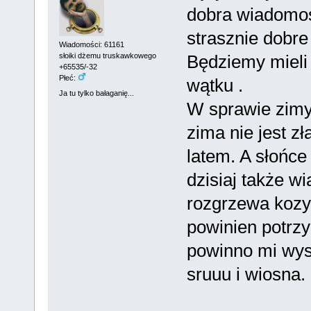
dobra wiadomość
strasznie dobre
Wiadomości: 61161
Będziemy mieli
słoiki dżemu truskawkowego
+65535/-32
Płeć:
wątku .
Ja tu tylko bałaganię...
W sprawie zimy
zima nie jest zła
latem. A słońce
dzisiaj także w
rozgrzewa kozy 
powinien potrzy
powinno mi wyst
sruuu i wiosna.