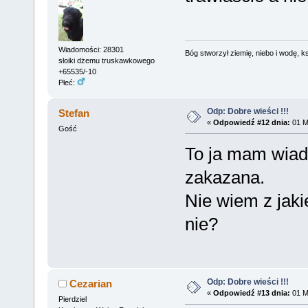
Wiadomości: 28301
Bóg stworzył ziemię, niebo i wodę, ks
słoiki dżemu truskawkowego
+65535/-10
Płeć:
Odp: Dobre wieści !!!
Stefan
«
Odpowiedź #12 dnia:
01 M
Gość
To ja mam wia
zakazana.
Nie wiem z jakie
nie?
Odp: Dobre wieści !!!
Cezarian
«
Odpowiedź #13 dnia:
01 M
Pierdziel