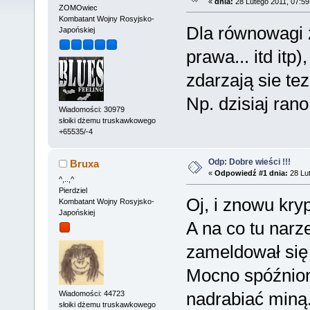
«
dnia:
28 Lutego 2011, 07:59
ZOMOwiec
Kombatant Wojny Rosyjsko-
Dla równowagi z
Japońskiej
prawa... itd itp
zdarzają sie te
Np. dzisiaj rano
Wiadomości: 30979
słoiki dżemu truskawkowego
+65535/-4
Odp: Dobre wieści !!!
Bruxa
«
Odpowiedź #1 dnia:
28 Lut
^,..,^
Pierdziel
Oj, i znowu kry
Kombatant Wojny Rosyjsko-
Japońskiej
A na co tu narz
zameldował się
Mocno spóźniony
nadrabiać miną.
Wiadomości: 44723
słoiki dżemu truskawkowego