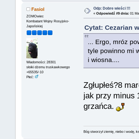
Odp: Dobre wieści !!!
Fasiol
«
Odpowiedź #9 dnia:
01 Mar
ZOMOwiec
Kombatant Wojny Rosyjsko-
Cytat: Cezarian w
Japońskiej
... Ergo, mróz p
tyle powinno mi 
i wiosna....
Wiadomości: 28301
słoiki dżemu truskawkowego
+65535/-10
Płeć:
Zgłupłeś?8 mar
jak przy minus
grzańca.
Bóg stworzył ziemię, niebo i wodę, ks