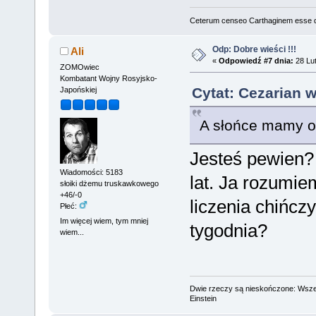
Ceterum censeo Carthaginem esse 
Odp: Dobre wieści !!!
Ali
«
Odpowiedź #7 dnia:
28 Lut
ZOMOwiec
Kombatant Wojny Rosyjsko-
Cytat: Cezarian w
Japońskiej
A słońce mamy od
Jesteś pewien? 
Wiadomości: 5183
lat. Ja rozumie
słoiki dżemu truskawkowego
+46/-0
liczenia chińcz
Płeć:
Im więcej wiem, tym mniej
tygodnia?
wiem...
Dwie rzeczy są nieskończone: Wszech
Einstein