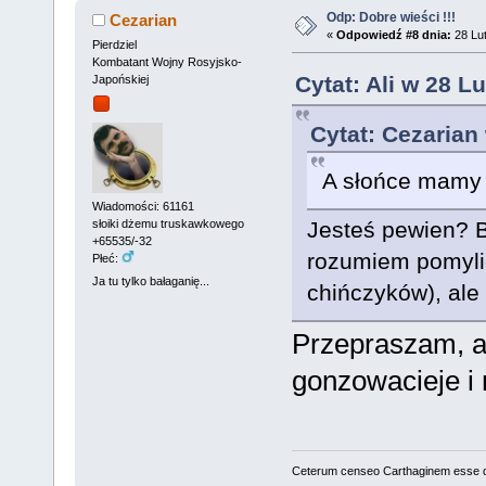
Odp: Dobre wieści !!!
Cezarian
«
Odpowiedź #8 dnia:
28 Lut
Pierdziel
Kombatant Wojny Rosyjsko-
Cytat: Ali w 28 L
Japońskiej
Cytat: Cezarian
A słońce mamy 
Wiadomości: 61161
słoiki dżemu truskawkowego
Jesteś pewien? Bo
+65535/-32
rozumiem pomylić
Płeć:
Ja tu tylko bałaganię...
chińczyków), ale 
Przepraszam, a
gonzowacieje i 
Ceterum censeo Carthaginem esse 