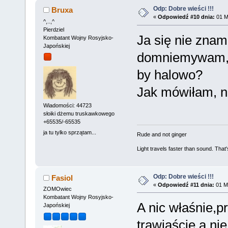
Odp: Dobre wieści !!!
Bruxa
«
Odpowiedź #10 dnia:
01 M
^,..,^
Pierdziel
Ja się nie znam 
Kombatant Wojny Rosyjsko-
Japońskiej
domniemywam, h
by halowo?
Jak mówiłam, ni
Wiadomości: 44723
słoiki dżemu truskawkowego
+65535/-65535
ja tu tylko sprzątam...
Rude and not ginger
Light travels faster than sound. Tha
Odp: Dobre wieści !!!
Fasiol
«
Odpowiedź #11 dnia:
01 Ma
ZOMOwiec
Kombatant Wojny Rosyjsko-
A nic właśnie,p
Japońskiej
trawiaście a ni