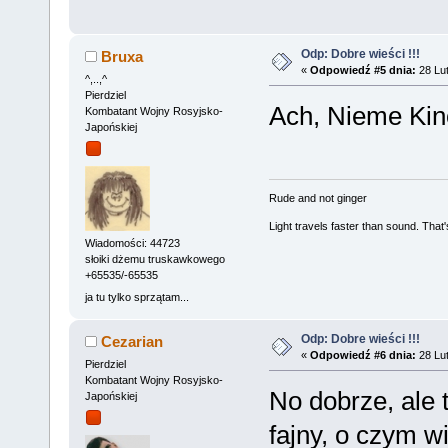
Odp: Dobre wieści !!!
Bruxa
«
Odpowiedź #5 dnia:
28 Lut
^,..,^
Pierdziel
Ach, Nieme Kin
Kombatant Wojny Rosyjsko-
Japońskiej
Rude and not ginger
Light travels faster than sound. Tha
Wiadomości: 44723
słoiki dżemu truskawkowego
+65535/-65535
ja tu tylko sprzątam...
Odp: Dobre wieści !!!
Cezarian
«
Odpowiedź #6 dnia:
28 Lut
Pierdziel
Kombatant Wojny Rosyjsko-
No dobrze, ale 
Japońskiej
fajny, o czym 