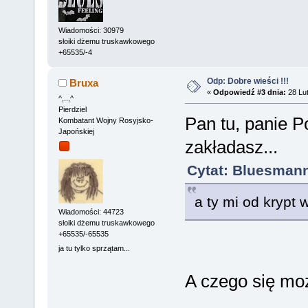
Wiadomości: 30979
słoiki dżemu truskawkowego
+65535/-4
Odp: Dobre wieści !!!
Bruxa
«
Odpowiedź #3 dnia:
28 Lut
^,..,^
Pierdziel
Pan tu, panie P
Kombatant Wojny Rosyjsko-
Japońskiej
zakładasz...
Cytat: Bluesmann
a ty mi od krypt
Wiadomości: 44723
słoiki dżemu truskawkowego
+65535/-65535
ja tu tylko sprzątam...
A czego się mo