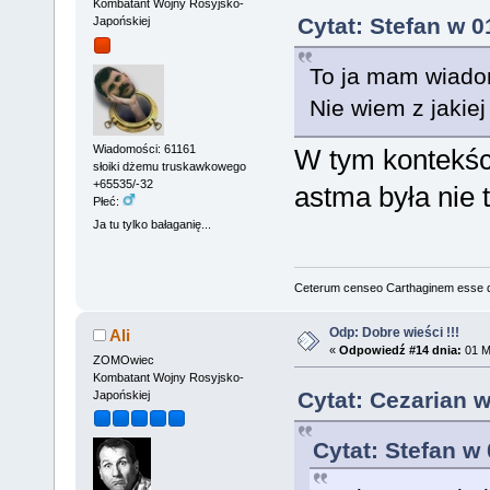
Kombatant Wojny Rosyjsko-
Cytat: Stefan w 0
Japońskiej
To ja mam wiado
Nie wiem z jakiej
Wiadomości: 61161
W tym kontekśc
słoiki dżemu truskawkowego
+65535/-32
astma była nie 
Płeć:
Ja tu tylko bałaganię...
Ceterum censeo Carthaginem esse 
Odp: Dobre wieści !!!
Ali
«
Odpowiedź #14 dnia:
01 M
ZOMOwiec
Kombatant Wojny Rosyjsko-
Cytat: Cezarian 
Japońskiej
Cytat: Stefan w