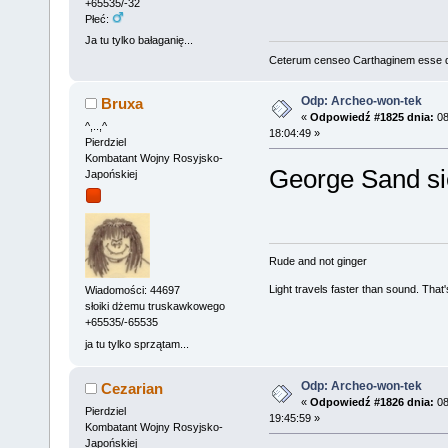
+65535/-32
Płeć:
Ja tu tylko bałaganię...
Ceterum censeo Carthaginem esse 
Odp: Archeo-won-tek
Bruxa
«
Odpowiedź #1825 dnia:
08
^,..,^
18:04:49 »
Pierdziel
Kombatant Wojny Rosyjsko-
George Sand się
Japońskiej
Rude and not ginger
Light travels faster than sound. Tha
Wiadomości: 44697
słoiki dżemu truskawkowego
+65535/-65535
ja tu tylko sprzątam...
Odp: Archeo-won-tek
Cezarian
«
Odpowiedź #1826 dnia:
08
Pierdziel
19:45:59 »
Kombatant Wojny Rosyjsko-
Japońskiej