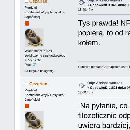
Odp: Archeo-won-tek
Cezarian
«
Odpowiedź #1820 dnia:
03
Pierdziel
18:40:44 »
Kombatant Wojny Rosyjsko-
Japońskiej
Tys prawda! NFZ
popiera, to od 
kołem.
Wiadomości: 61134
słoiki dżemu truskawkowego
+65535/-32
Płeć:
Ceterum censeo Carthaginem esse 
Ja tu tylko bałaganię...
Odp: Archeo-won-tek
Cezarian
«
Odpowiedź #1821 dnia:
07
Pierdziel
12:00:43 »
Kombatant Wojny Rosyjsko-
Japońskiej
Na pytanie, co
filozoficznie o
uwiera bardziej,