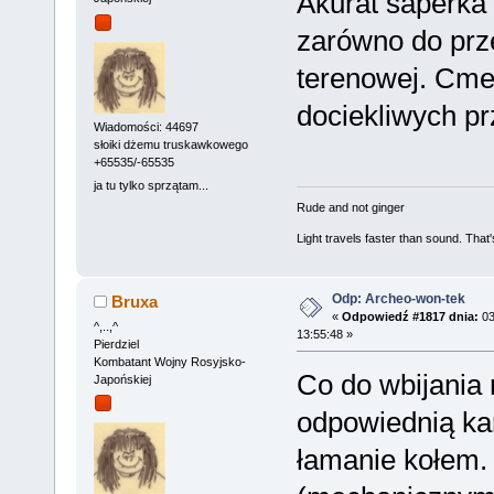
Akurat saperka
zarówno do prz
terenowej. Cmen
dociekliwych p
Wiadomości: 44697
słoiki dżemu truskawkowego
+65535/-65535
ja tu tylko sprzątam...
Rude and not ginger
Light travels faster than sound. Tha
Odp: Archeo-won-tek
Bruxa
«
Odpowiedź #1817 dnia:
03
^,..,^
13:55:48 »
Pierdziel
Kombatant Wojny Rosyjsko-
Co do wbijania n
Japońskiej
odpowiednią ka
łamanie kołem.