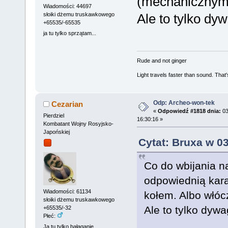
(mechanicznymi
Wiadomości: 44697
Ale to tylko dy
słoiki dżemu truskawkowego
+65535/-65535
ja tu tylko sprzątam...
Rude and not ginger
Light travels faster than sound. Tha
Odp: Archeo-won-tek
Cezarian
«
Odpowiedź #1818 dnia:
03
Pierdziel
16:30:16 »
Kombatant Wojny Rosyjsko-
Japońskiej
Cytat: Bruxa w 03
Co do wbijania na
odpowiednią kar
Wiadomości: 61134
kołem. Albo włóc
słoiki dżemu truskawkowego
Ale to tylko dyw
+65535/-32
Płeć:
Ja tu tylko bałaganię...