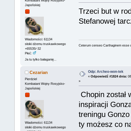
Kombatant Wojny Rosyjsko-
Japońskiej
Trzeci but w ro
Stefanowej tarc
Wiadomości: 61134
słoiki dżemu truskawkowego
Ceterum censeo Carthaginem esse 
+65535/-32
Płeć:
Ja tu tylko bałaganię...
Odp: Archeo-won-tek
Cezarian
«
Odpowiedź #1824 dnia:
08
Pierdziel
»
Kombatant Wojny Rosyjsko-
Japońskiej
Chopin został 
inspiracji Gonz
treningu Gonzo
ty możesz co na
Wiadomości: 61134
słoiki dżemu truskawkowego