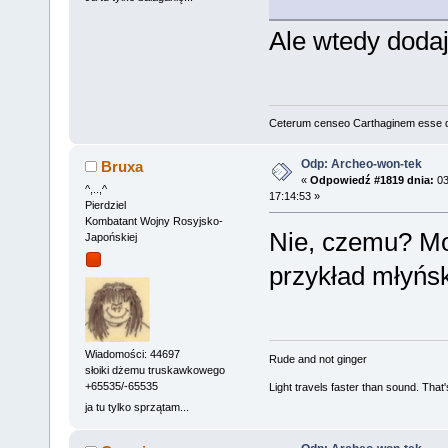
Ale wtedy doda
Ceterum censeo Carthaginem esse 
Odp: Archeo-won-tek
Bruxa
«
Odpowiedź #1819 dnia:
03
^,..,^
17:14:53 »
Pierdziel
Kombatant Wojny Rosyjsko-
Nie, czemu? Mo
Japońskiej
przykład młyńs
Wiadomości: 44697
Rude and not ginger
słoiki dżemu truskawkowego
+65535/-65535
Light travels faster than sound. Tha
ja tu tylko sprzątam...