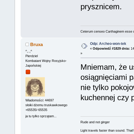
prysznicem.
Ceterum censeo Carthaginem esse 
Odp: Archeo-won-tek
Bruxa
«
Odpowiedź #1829 dnia:
14
^,..,^
»
Pierdziel
Kombatant Wojny Rosyjsko-
Mniemam, że us
Japońskiej
osiągnięciami p
nie tylko pokoj
kuchennej czy p
Wiadomości: 44697
słoiki dżemu truskawkowego
+65535/-65535
ja tu tylko sprzątam...
Rude and not ginger
Light travels faster than sound. Tha