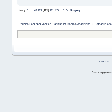
Strony:
1
...
120
121
[
122
]
123
124
...
135
Do góry
Rodzina Poszepszyńskich - fanklub im. Kaprala Jedziniaka.
»
Kategoria ogó
SMF 2.0.1
Strona wygenero