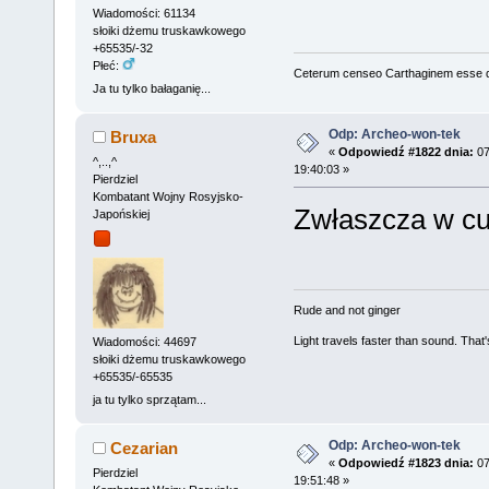
Wiadomości: 61134
słoiki dżemu truskawkowego
+65535/-32
Płeć:
Ceterum censeo Carthaginem esse 
Ja tu tylko bałaganię...
Odp: Archeo-won-tek
Bruxa
«
Odpowiedź #1822 dnia:
07
^,..,^
19:40:03 »
Pierdziel
Kombatant Wojny Rosyjsko-
Zwłaszcza w cu
Japońskiej
Rude and not ginger
Light travels faster than sound. Tha
Wiadomości: 44697
słoiki dżemu truskawkowego
+65535/-65535
ja tu tylko sprzątam...
Odp: Archeo-won-tek
Cezarian
«
Odpowiedź #1823 dnia:
07
Pierdziel
19:51:48 »