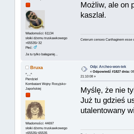
Możliw, ale on 
kaszlał.
Wiadomości: 61134
słoiki dżemu truskawkowego
Ceterum censeo Carthaginem esse 
+65535/-32
Płeć:
Ja tu tylko bałaganię...
Odp: Archeo-won-tek
Bruxa
«
Odpowiedź #1827 dnia:
08
^,..,^
21:10:08 »
Pierdziel
Kombatant Wojny Rosyjsko-
Myślę, że nie ty
Japońskiej
Już tu gdzieś u
utalentowany wi
Wiadomości: 44697
słoiki dżemu truskawkowego
+65535/-65535