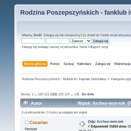
Rodzina Poszepszyńskich - fanklub i
Witamy,
Gość
.
Zaloguj się
lub
zarejestruj
.Czy dotarł do Ciebie
email aktywac
Zaloguj się podając nazwę użytkownika, hasło i długość sesji
Strona główna
Pomoc
Szukaj
Kalendarz
Zaloguj się
Rejestracja
Rodzina Poszepszyńskich - fanklub im. Kaprala Jedziniaka.
»
Kategoria ogó
Strony:
1
...
120
121
[
122
]
123
124
...
135
Do dołu
Autor
Wątek: Archeo-won-tek (P
0 użytkowników i 3 Gości przegląda ten wątek.
Odp: Archeo-won-tek
Cezarian
«
Odpowiedź #1815 dnia:
03
Pierdziel
09:31:27 »