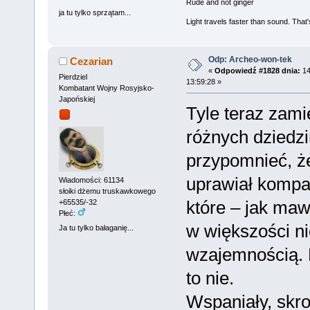
Rude and not ginger
ja tu tylko sprzątam...
Light travels faster than sound. Tha
Odp: Archeo-won-tek
Cezarian
«
Odpowiedź #1828 dnia:
14
Pierdziel
13:59:28 »
Kombatant Wojny Rosyjsko-
Japońskiej
Tyle teraz zami
różnych dziedz
przypomnieć, że
uprawiał kompar
Wiadomości: 61134
słoiki dżemu truskawkowego
które – jak maw
+65535/-32
Płeć:
w większości ni
Ja tu tylko bałaganię...
wzajemnością. 
to nie.
Wspaniały, skro