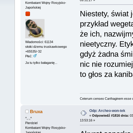
Kombatant Wojny Rosyjsko-
Japońskiej
Niestety, świat 
przykład weget
że ich, nazwijm
nieetyczny. Et
Wiadomości: 61134
słoiki dżemu truskawkowego
gdyż żadna śmi
+65535/-32
Płeć:
nic nie rozumiej
Ja tu tylko bałaganię...
to głos za kani
Ceterum censeo Carthaginem esse 
Odp: Archeo-won-tek
Bruxa
«
Odpowiedź #1816 dnia:
03
^,..,^
13:53:16 »
Pierdziel
Kombatant Wojny Rosyjsko-
Japońskiej