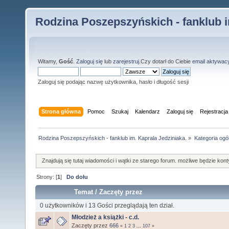
Rodzina Poszepszyńskich - fanklub i
Witamy,
Gość
.
Zaloguj się
lub
zarejestruj
.Czy dotarł do Ciebie
email aktywac
Zaloguj się podając nazwę użytkownika, hasło i długość sesji
Strona główna
Pomoc
Szukaj
Kalendarz
Zaloguj się
Rejestracja
Rodzina Poszepszyńskich - fanklub im. Kaprala Jedziniaka.
»
Kategoria ogó
Znajdują się tutaj wiadomości i wątki ze starego forum. możliwe będzie ko
Strony: [
1
]
Do dołu
Temat
/
Zaczęty przez
0 użytkowników i 13 Gości przeglądają ten dział.
Młodzież a książki - c.d.
Zaczęty przez
666
«
1
2
3
...
107
»