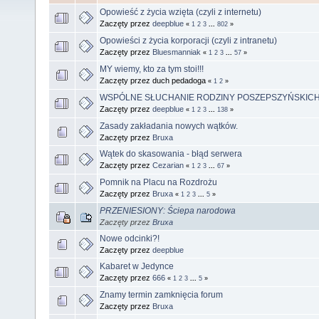
Opowieść z życia wzięta (czyli z internetu)
Zaczęty przez
deepblue
«
1
2
3
...
802
»
Opowieści z życia korporacji (czyli z intranetu)
Zaczęty przez
Bluesmanniak
«
1
2
3
...
57
»
MY wiemy, kto za tym stoi!!!
Zaczęty przez duch pedadoga
«
1
2
»
WSPÓLNE SŁUCHANIE RODZINY POSZEPSZYŃSKIC
Zaczęty przez
deepblue
«
1
2
3
...
138
»
Zasady zakładania nowych wątków.
Zaczęty przez
Bruxa
Wątek do skasowania - błąd serwera
Zaczęty przez
Cezarian
«
1
2
3
...
67
»
Pomnik na Placu na Rozdrożu
Zaczęty przez
Bruxa
«
1
2
3
...
5
»
PRZENIESIONY: Ściepa narodowa
Zaczęty przez
Bruxa
Nowe odcinki?!
Zaczęty przez
deepblue
Kabaret w Jedynce
Zaczęty przez
666
«
1
2
3
...
5
»
Znamy termin zamknięcia forum
Zaczęty przez
Bruxa