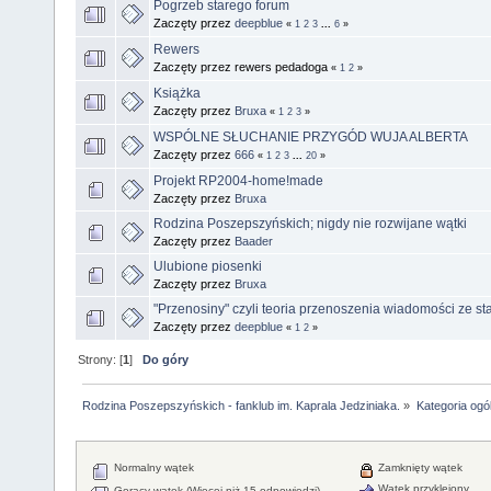
Pogrzeb starego forum
Zaczęty przez
deepblue
«
1
2
3
...
6
»
Rewers
Zaczęty przez rewers pedadoga
«
1
2
»
Książka
Zaczęty przez
Bruxa
«
1
2
3
»
WSPÓLNE SŁUCHANIE PRZYGÓD WUJA ALBERTA
Zaczęty przez
666
«
1
2
3
...
20
»
Projekt RP2004-home!made
Zaczęty przez
Bruxa
Rodzina Poszepszyńskich; nigdy nie rozwijane wątki
Zaczęty przez
Baader
Ulubione piosenki
Zaczęty przez
Bruxa
"Przenosiny" czyli teoria przenoszenia wiadomości ze st
Zaczęty przez
deepblue
«
1
2
»
Strony: [
1
]
Do góry
Rodzina Poszepszyńskich - fanklub im. Kaprala Jedziniaka.
»
Kategoria ogó
Normalny wątek
Zamknięty wątek
Wątek przyklejony
Gorący wątek (Więcej niż 15 odpowiedzi)