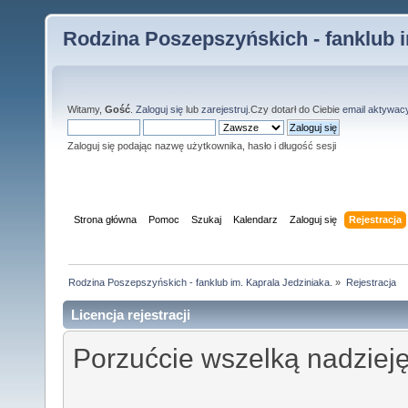
Rodzina Poszepszyńskich - fanklub i
Witamy,
Gość
.
Zaloguj się
lub
zarejestruj
.Czy dotarł do Ciebie
email aktywac
Zaloguj się podając nazwę użytkownika, hasło i długość sesji
Strona główna
Pomoc
Szukaj
Kalendarz
Zaloguj się
Rejestracja
Rodzina Poszepszyńskich - fanklub im. Kaprala Jedziniaka.
»
Rejestracja
Licencja rejestracji
Porzućcie wszelką nadzieję,