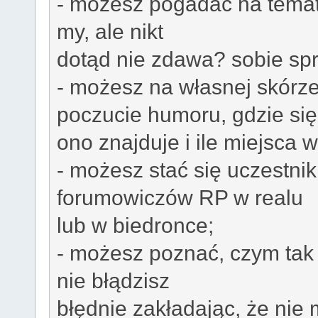
- możesz pogadać na tematy, 
my, ale nikt
dotąd nie zdawa? sobie sp
- możesz na własnej skórz
poczucie humoru, gdzie się
ono znajduje i ile miejsca 
- możesz stać się uczestni
forumowiczów RP w realu
lub w biedronce;
- możesz poznać, czym tak 
nie błądzisz
błędnie zakładając, że nie