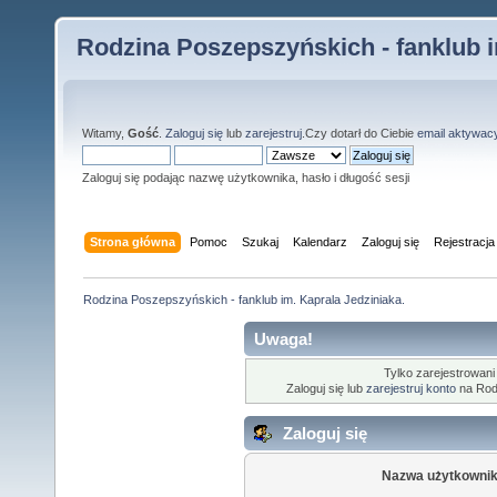
Rodzina Poszepszyńskich - fanklub i
Witamy,
Gość
.
Zaloguj się
lub
zarejestruj
.Czy dotarł do Ciebie
email aktywac
Zaloguj się podając nazwę użytkownika, hasło i długość sesji
Strona główna
Pomoc
Szukaj
Kalendarz
Zaloguj się
Rejestracja
Rodzina Poszepszyńskich - fanklub im. Kaprala Jedziniaka.
Uwaga!
Tylko zarejestrowani
Zaloguj się lub
zarejestruj konto
na Rodz
Zaloguj się
Nazwa użytkownik