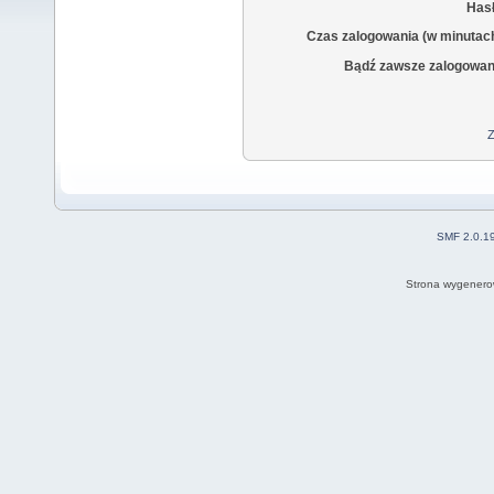
Hasł
Czas zalogowania (w minutac
Bądź zawsze zalogowan
Z
SMF 2.0.1
Strona wygenero