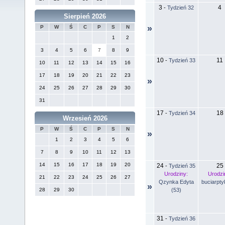
3
4
-
Tydzień 32
Sierpień 2026
»
P
W
Ś
C
P
S
N
1
2
3
4
5
6
7
8
9
10
11
-
Tydzień 33
10
11
12
13
14
15
16
17
18
19
20
21
22
23
»
24
25
26
27
28
29
30
31
17
18
-
Tydzień 34
Wrzesień 2026
P
W
Ś
C
P
S
N
»
1
2
3
4
5
6
7
8
9
10
11
12
13
14
15
16
17
18
19
20
24
25
-
Tydzień 35
Urodziny:
Urodzi
21
22
23
24
25
26
27
Qzynka Edyta
buciarpty
»
(53)
28
29
30
31
-
Tydzień 36