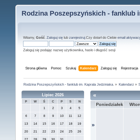
Rodzina Poszepszyńskich - fanklub i
Witamy,
Gość
.
Zaloguj się
lub
zarejestruj
.Czy dotarł do Ciebie
email aktywac
Zaloguj się podając nazwę użytkownika, hasło i długość sesji
Strona główna
Pomoc
Szukaj
Kalendarz
Zaloguj się
Rejestracja
Rodzina Poszepszyńskich - fanklub im. Kaprala Jedziniaka.
»
Kalendarz
»
S
«
Lipiec 2026
P
W
Ś
C
P
S
N
Poniedziałek
Wtor
1
2
3
4
5
6
7
8
9
10
11
12
13
14
15
16
17
18
19
»
20
21
22
23
24
25
26
27
28
29
30
31