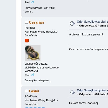
Płeć:
Im więcej wiem, tym mniej
wiem...
Odp: Szwejk w życiu i 
Cezarian
«
Odpowiedź #77 dnia:
1
Pierdziel
Kombatant Wojny Rosyjsko-
A piekarnik z parą pekari?
Japońskiej
Ceterum censeo Carthaginem es
Wiadomości: 61161
słoiki dżemu truskawkowego
+65535/-32
Płeć:
Ja tu tylko bałaganię...
Odp: Szwejk w życiu i 
Fasiol
«
Odpowiedź #78 dnia:
1
ZOMOwiec
Kombatant Wojny Rosyjsko-
Pekara to w Chorwacji.
Japońskiej