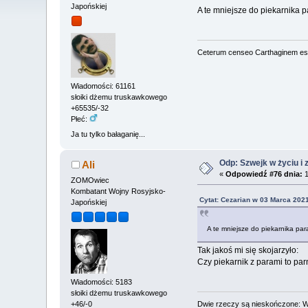
Japońskiej
A te mniejsze do piekarnika 
Ceterum censeo Carthaginem es
Wiadomości: 61161
słoiki dżemu truskawkowego
+65535/-32
Płeć:
Ja tu tylko bałaganię...
Odp: Szwejk w życiu i 
Ali
«
Odpowiedź #76 dnia:
1
ZOMOwiec
Kombatant Wojny Rosyjsko-
Cytat: Cezarian w 03 Marca 2021
Japońskiej
A te mniejsze do piekarnika pa
Tak jakoś mi się skojarzyło:
Czy piekarnik z parami to par
Wiadomości: 5183
słoiki dżemu truskawkowego
Dwie rzeczy są nieskończone: Ws
+46/-0