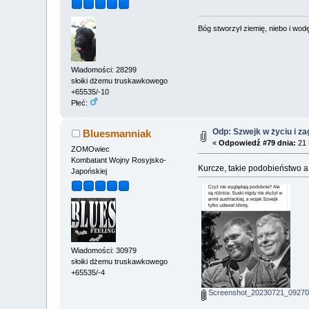
Bóg stworzył ziemię, niebo i wodę,
Wiadomości: 28299
słoiki dżemu truskawkowego
+65535/-10
Płeć:
Odp: Szwejk w życiu i za
Bluesmanniak
«
Odpowiedź #79 dnia:
21 
ZOMOwiec
Kombatant Wojny Rosyjsko-
Kurcze, takie podobieństwo a
Japońskiej
Wiadomości: 30979
słoiki dżemu truskawkowego
+65535/-4
Screenshot_20230721_09270