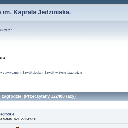
 im. Kaprala Jedziniaka.
wacyjny?
acja
ry satyryczne
»
Szwejkologia
»
Szwejk w życiu i zagrodzie
i zagrodzie (Przeczytany 122480 razy)
zagrodzie
3 Marca 2021, 22:53:48 »