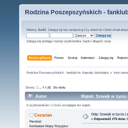
Rodzina Poszepszyńskich - fanklub
Witamy,
Gość
.
Zaloguj się
lub
zarejestruj
.Czy dotarł do Ciebie
email akty
Zaloguj się podając nazwę użytkownika, hasło i długość sesji
Strona główna
Pomoc
Szukaj
Kalendarz
Zaloguj się
Rejestr
Rodzina Poszepszyńskich - fanklub im. Kaprala Jedziniaka.
»
Inne utwo
Strony:
1
...
4
5
[
6
]
Do dołu
Autor
Wątek: Szwejk w życiu 
0 użytkowników i 1 Gość przegląda ten wątek.
Odp: Szwejk w życiu i 
Cezarian
«
Odpowiedź #75 dnia:
0
Pierdziel
Kombatant Wojny Rosyjsko-