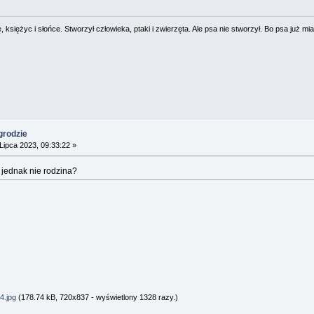
 księżyc i słońce. Stworzył człowieka, ptaki i zwierzęta. Ale psa nie stworzył. Bo psa już mia
grodzie
Lipca 2023, 09:33:22 »
 jednak nie rodzina?
4.jpg
(178.74 kB, 720x837 - wyświetlony 1328 razy.)