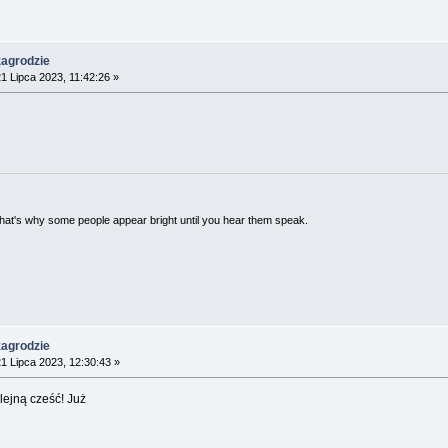
zagrodzie
1 Lipca 2023, 11:42:26 »
 That's why some people appear bright until you hear them speak.
zagrodzie
1 Lipca 2023, 12:30:43 »
lejną cześć! Już