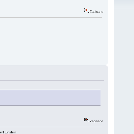
Zapisane
Zapisane
rt Einstein