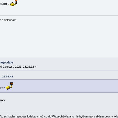
parami?
se delendam.
zagrodzie
0 Czerwca 2021, 23:02:12 »
, 22:53:48
rami?
nik?
zechświat i głupota ludzka, choć co do Wszechświata to nie byłbym tak całkiem pewny. Albe