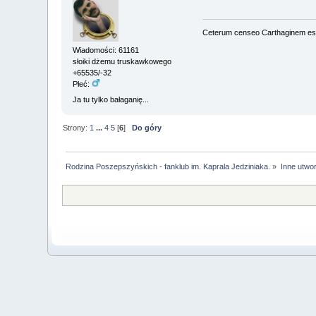
Ceterum censeo Carthaginem es
Wiadomości: 61161
słoiki dżemu truskawkowego
+65535/-32
Płeć:
Ja tu tylko bałaganię...
Strony:
1
...
4
5
[
6
]
Do góry
Rodzina Poszepszyńskich - fanklub im. Kaprala Jedziniaka.
»
Inne utwo