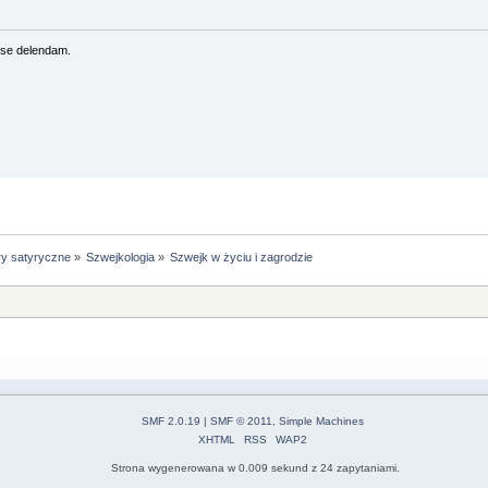
se delendam.
ry satyryczne
»
Szwejkologia
»
Szwejk w życiu i zagrodzie
SMF 2.0.19
|
SMF © 2011
,
Simple Machines
XHTML
RSS
WAP2
Strona wygenerowana w 0.009 sekund z 24 zapytaniami.