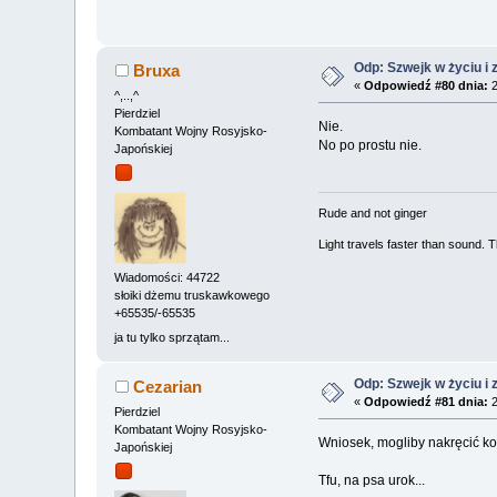
Odp: Szwejk w życiu i 
Bruxa
«
Odpowiedź #80 dnia:
2
^,..,^
Pierdziel
Nie.
Kombatant Wojny Rosyjsko-
No po prostu nie.
Japońskiej
Rude and not ginger
Light travels faster than sound.
Wiadomości: 44722
słoiki dżemu truskawkowego
+65535/-65535
ja tu tylko sprzątam...
Odp: Szwejk w życiu i 
Cezarian
«
Odpowiedź #81 dnia:
2
Pierdziel
Kombatant Wojny Rosyjsko-
Wniosek, mogliby nakręcić ko
Japońskiej
Tfu, na psa urok...