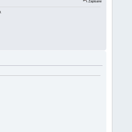
Zapisane
ł.