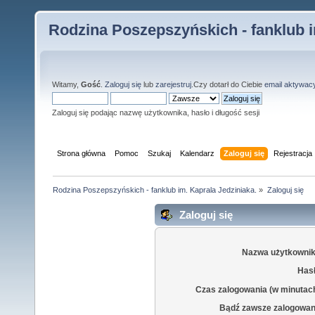
Rodzina Poszepszyńskich - fanklub i
Witamy,
Gość
.
Zaloguj się
lub
zarejestruj
.Czy dotarł do Ciebie
email aktywac
Zaloguj się podając nazwę użytkownika, hasło i długość sesji
Strona główna
Pomoc
Szukaj
Kalendarz
Zaloguj się
Rejestracja
Rodzina Poszepszyńskich - fanklub im. Kaprala Jedziniaka.
»
Zaloguj się
Zaloguj się
Nazwa użytkownik
Hasł
Czas zalogowania (w minutac
Bądź zawsze zalogowan