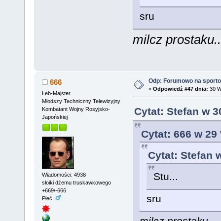
sru
milcz prostaku..
Odp: Forumowo na sport
666
«
Odpowiedź #47 dnia:
30 W
Łeb-Majster
Młodszy Techniczny Telewizyjny
Cytat: Stefan w 3
Kombatant Wojny Rosyjsko-
Japońskiej
Cytat: 666 w 29
Cytat: Stefan 
Stu...
Wiadomości: 4938
słoiki dżemu truskawkowego
+669/-666
sru
Płeć:
milcz prostaku...