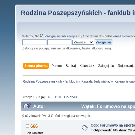
Rodzina Poszepszyńskich - fanklub i
Witamy,
Gość
.
Zaloguj się
lub
zarejestruj
.Czy dotarł do Ciebie
email aktywac
Zaloguj się podając nazwę użytkownika, hasło i długość sesji
Strona główna
Pomoc
Szukaj
Kalendarz
Zaloguj się
Rejestracja
Rodzina Poszepszyńskich - fanklub im. Kaprala Jedziniaka.
»
Kategoria ogó
Strony:
1
2
3
[
4
]
5
6
...
1191
Do dołu
Autor
Wątek: Forumowo na spor
0 użytkowników i 3 Gości przegląda ten wątek.
Odp: Forumowo na sport
666
«
Odpowiedź #45 dnia:
29 W
Łeb-Majster