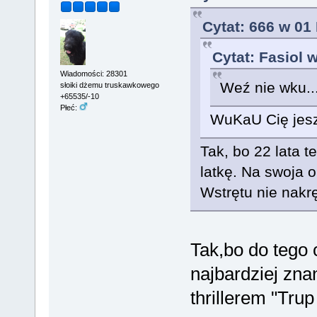
Cytat: 666 w 01
Cytat: Fasiol 
Wiadomości: 28301
Weź nie wku..
słoiki dżemu truskawkowego
+65535/-10
Płeć:
WuKaU Cię jeszc
Tak, bo 22 lata 
latkę. Na swoja 
Wstrętu nie nakr
Tak,bo do tego 
najbardziej zn
thrillerem "Tru