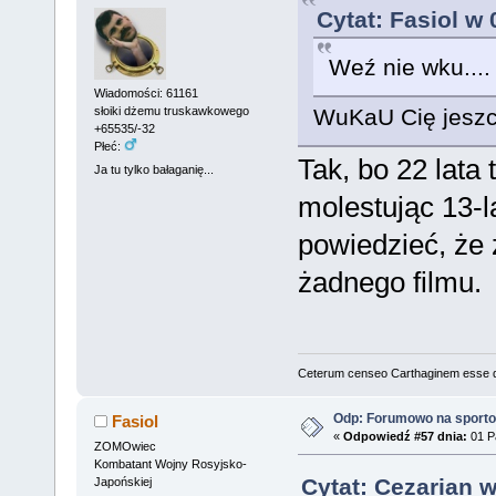
Cytat: Fasiol w
Weź nie wku....
Wiadomości: 61161
słoiki dżemu truskawkowego
WuKaU Cię jeszcz
+65535/-32
Płeć:
Tak, bo 22 lata
Ja tu tylko bałaganię...
molestując 13-
powiedzieć, że 
żadnego filmu.
Ceterum censeo Carthaginem esse 
Odp: Forumowo na sport
Fasiol
«
Odpowiedź #57 dnia:
01 Pa
ZOMOwiec
Kombatant Wojny Rosyjsko-
Cytat: Cezarian w
Japońskiej