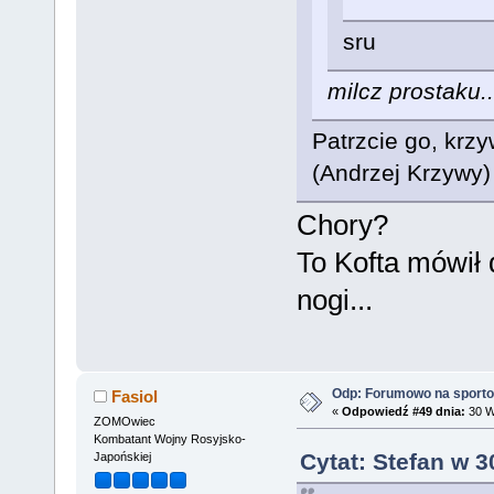
sru
milcz prostaku..
Patrzcie go, krzy
(Andrzej Krzywy)
Chory?
To Kofta mówił
nogi...
Odp: Forumowo na sport
Fasiol
«
Odpowiedź #49 dnia:
30 W
ZOMOwiec
Kombatant Wojny Rosyjsko-
Cytat: Stefan w 3
Japońskiej