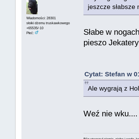
jeszcze słabsze n
Wiadomości: 28301
słoiki dżemu truskawkowego
+65535/-10
Słabe w nogach 
Płeć:
pieszo Jekater
Cytat: Stefan w 0
Ale wygrają z Hol
Weź nie wku....