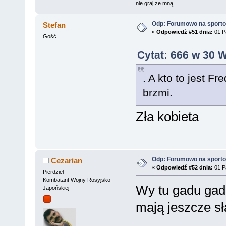
nie graj ze mną...
Odp: Forumowo na sport
Stefan
«
Odpowiedź #51 dnia:
01 Pa
Gość
Cytat: 666 w 30 
. A kto to jest 
brzmi.
Zła kobieta
Odp: Forumowo na sport
Cezarian
«
Odpowiedź #52 dnia:
01 Pa
Pierdziel
Kombatant Wojny Rosyjsko-
Wy tu gadu gadu
Japońskiej
mają jeszcze sł