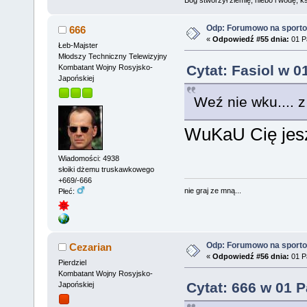
Bóg stworzył ziemię, niebo i wodę, ks
Odp: Forumowo na sport
666
«
Odpowiedź #55 dnia:
01 Pa
Łeb-Majster
Młodszy Techniczny Telewizyjny
Cytat: Fasiol w 0
Kombatant Wojny Rosyjsko-
Japońskiej
Weź nie wku.... 
WuKaU Cię jeszc
Wiadomości: 4938
słoiki dżemu truskawkowego
+669/-666
nie graj ze mną...
Płeć:
Odp: Forumowo na sport
Cezarian
«
Odpowiedź #56 dnia:
01 Pa
Pierdziel
Kombatant Wojny Rosyjsko-
Cytat: 666 w 01 P
Japońskiej