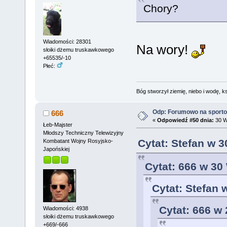
Chory?
Wiadomości: 28301
Na wory!
słoiki dżemu truskawkowego
+65535/-10
Płeć:
Bóg stworzył ziemię, niebo i wodę, ks
Odp: Forumowo na sport
666
«
Odpowiedź #50 dnia:
30 W
Łeb-Majster
Młodszy Techniczny Telewizyjny
Cytat: Stefan w 3
Kombatant Wojny Rosyjsko-
Japońskiej
Cytat: 666 w 30
Cytat: Stefan 
Cytat: 666 w
Wiadomości: 4938
słoiki dżemu truskawkowego
+669/-666