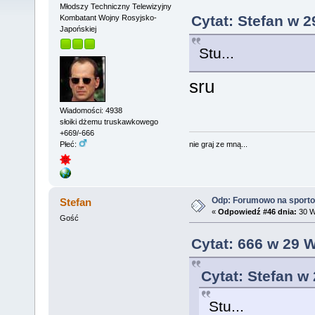
Młodszy Techniczny Telewizyjny
Cytat: Stefan w 2
Kombatant Wojny Rosyjsko-
Japońskiej
Stu...
sru
Wiadomości: 4938
słoiki dżemu truskawkowego
+669/-666
nie graj ze mną...
Płeć:
Odp: Forumowo na sport
Stefan
«
Odpowiedź #46 dnia:
30 W
Gość
Cytat: 666 w 29 
Cytat: Stefan w
Stu...