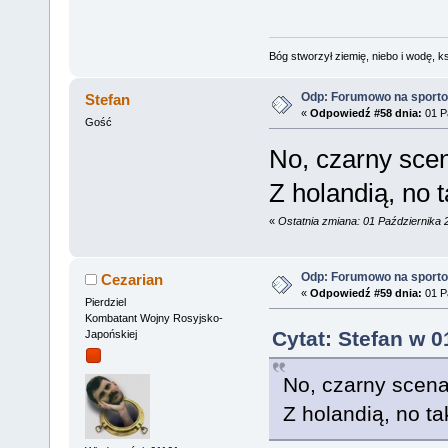
Bóg stworzył ziemię, niebo i wodę, ks
Odp: Forumowo na sport
Stefan
«
Odpowiedź #58 dnia:
01 Pa
Gość
No, czarny scen
Z holandią, no 
«
Ostatnia zmiana: 01 Października 
Odp: Forumowo na sport
Cezarian
«
Odpowiedź #59 dnia:
01 Pa
Pierdziel
Kombatant Wojny Rosyjsko-
Cytat: Stefan w 0
Japońskiej
No, czarny scenar
Z holandią, no ta