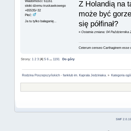
Wiadomości: 61161
Z Holandią na t
słoiki dżemu truskawkowego
+65535/-32
może być gorzej
Płeć:
Ja tu tylko bałaganię...
się półfinał?
«
Ostatnia zmiana: 04 Października 
Ceterum censeo Carthaginem esse 
Strony:
1
2
3
[
4
]
5
6
...
1191
Do góry
Rodzina Poszepszyńskich - fanklub im. Kaprala Jedziniaka.
»
Kategoria ogó
SMF 2.0.1