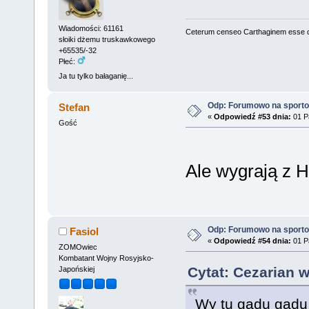
Wiadomości: 61161
Ceterum censeo Carthaginem esse 
słoiki dżemu truskawkowego
+65535/-32
Płeć:
Ja tu tylko bałaganię...
Odp: Forumowo na sport
Stefan
«
Odpowiedź #53 dnia:
01 Pa
Gość
Ale wygrają z H
Odp: Forumowo na sport
Fasiol
«
Odpowiedź #54 dnia:
01 Pa
ZOMOwiec
Kombatant Wojny Rosyjsko-
Cytat: Cezarian w
Japońskiej
Wy tu gadu gadu, 