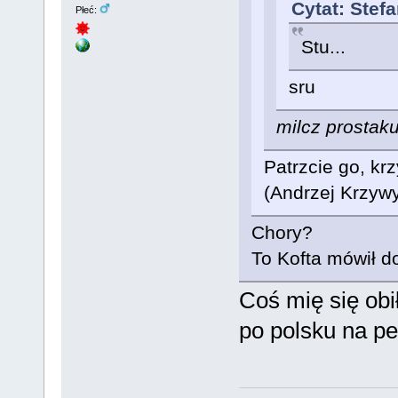
Cytat: Stef
Płeć:
Stu...
sru
milcz prostaku
Patrzcie go, krz
(Andrzej Krzyw
Chory?
To Kofta mówił d
Coś mię się obi
po polsku na pe