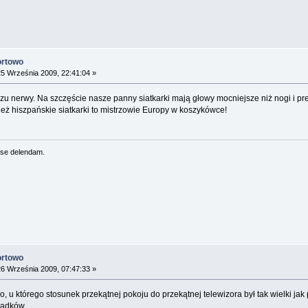
ortowo
5 Września 2009, 22:41:04 »
zu nerwy. Na szczęście nasze panny siatkarki mają głowy mocniejsze niż nogi i pres
ież hiszpańskie siatkarki to mistrzowie Europy w koszykówce!
se delendam.
ortowo
6 Września 2009, 07:47:33 »
 u którego stosunek przekątnej pokoju do przekątnej telewizora był tak wielki jak p
padków.