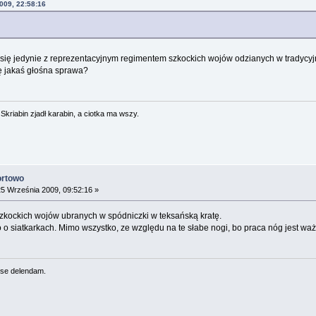
009, 22:58:16
i się jedynie z reprezentacyjnym regimentem szkockich wojów odzianych w tradycyjne
ię jakaś głośna sprawa?
. Skriabin zjadł karabin, a ciotka ma wszy.
ortowo
5 Września 2009, 09:52:16 »
zkockich wojów ubranych w spódniczki w teksańską kratę.
 o siatkarkach. Mimo wszystko, ze względu na te słabe nogi, bo praca nóg jest waż
se delendam.