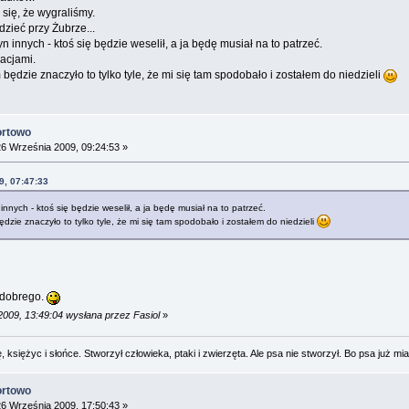
się, że wygraliśmy.
dzieć przy Żubrze...
n innych - ktoś się będzie weselił, a ja będę musiał na to patrzeć.
acjami.
 będzie znaczyło to tylko tyle, że mi się tam spodobało i zostałem do niedzieli
ortowo
6 Września 2009, 09:24:53 »
9, 07:47:33
innych - ktoś się będzie weselił, a ja będę musiał na to patrzeć.
ędzie znaczyło to tylko tyle, że mi się tam spodobało i zostałem do niedzieli
 dobrego.
2009, 13:49:04 wysłana przez Fasiol
»
 księżyc i słońce. Stworzył człowieka, ptaki i zwierzęta. Ale psa nie stworzył. Bo psa już mia
ortowo
6 Września 2009, 17:50:43 »