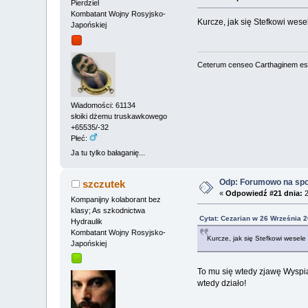
Pierdziel
Kombatant Wojny Rosyjsko-
Kurcze, jak się Stefkowi wese
Japońskiej
Ceterum censeo Carthaginem es
Wiadomości: 61134
słoiki dżemu truskawkowego
+65535/-32
Płeć:
Ja tu tylko bałaganię...
Odp: Forumowo na sp
szczutek
«
Odpowiedź #21 dnia:
2
Kompanijny kolaborant bez
klasy; As szkodnictwa
Cytat: Cezarian w 26 Września 2
Hydraulik
Kombatant Wojny Rosyjsko-
Kurcze, jak się Stefkowi wesele
Japońskiej
To mu się wtedy zjawę Wyspiań
wtedy działo!