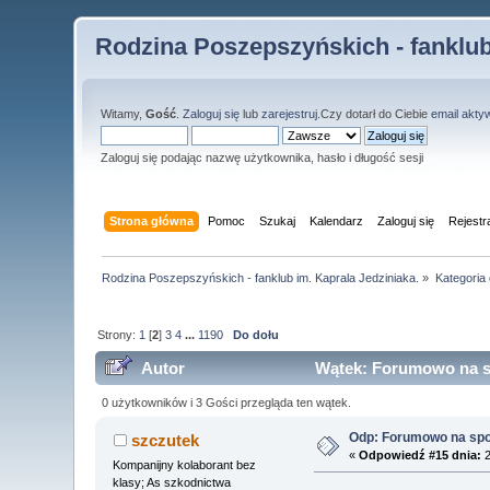
Rodzina Poszepszyńskich - fanklub
Witamy,
Gość
.
Zaloguj się
lub
zarejestruj
.Czy dotarł do Ciebie
email akty
Zaloguj się podając nazwę użytkownika, hasło i długość sesji
Strona główna
Pomoc
Szukaj
Kalendarz
Zaloguj się
Rejestr
Rodzina Poszepszyńskich - fanklub im. Kaprala Jedziniaka.
»
Kategoria
Strony:
1
[
2
]
3
4
...
1190
Do dołu
Autor
Wątek: Forumowo na s
0 użytkowników i 3 Gości przegląda ten wątek.
Odp: Forumowo na sp
szczutek
«
Odpowiedź #15 dnia:
2
Kompanijny kolaborant bez
klasy; As szkodnictwa