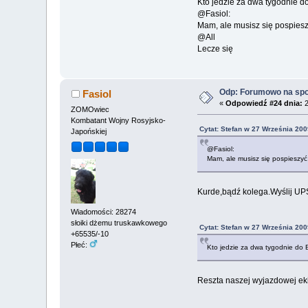
Kto jedzie za dwa tygodnie 
@Fasiol:
Mam, ale musisz się pospiesz
@All
Lecze się
Odp: Forumowo na sp
Fasiol
«
Odpowiedź #24 dnia:
2
ZOMOwiec
Kombatant Wojny Rosyjsko-
Cytat: Stefan w 27 Września 200
Japońskiej
@Fasiol:
Mam, ale musisz się pospieszyć
Kurde,bądź kolega.Wyślij UP
Wiadomości: 28274
słoiki dżemu truskawkowego
Cytat: Stefan w 27 Września 200
+65535/-10
Płeć:
Kto jedzie za dwa tygodnie do
Reszta naszej wyjazdowej eki