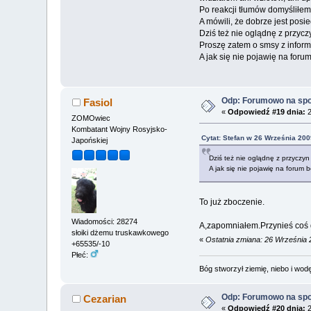
Po reakcji tłumów domyśliłem 
A mówili, że dobrze jest posie
Dziś też nie oglądnę z przyczy
Proszę zatem o smsy z inform
A jak się nie pojawię na forum
Odp: Forumowo na sp
Fasiol
«
Odpowiedź #19 dnia:
2
ZOMOwiec
Kombatant Wojny Rosyjsko-
Cytat: Stefan w 26 Września 200
Japońskiej
Dziś też nie oglądnę z przyczyn 
A jak się nie pojawię na forum b
To już zboczenie.
Wiadomości: 28274
A,zapomniałem.Przynieś coś
słoiki dżemu truskawkowego
«
Ostatnia zmiana: 26 Września 
+65535/-10
Płeć:
Bóg stworzył ziemię, niebo i wodę,
Odp: Forumowo na sp
Cezarian
«
Odpowiedź #20 dnia:
2