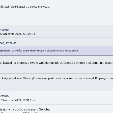
. Skriabin zjadł karabin, a ciotka ma wszy.
ortowo
6 Września 2009, 22:11:31 »
009, 17:50:43
 spodoba, to gotów sobie zrobić drugie i oczywiście nas nie zaprosić.
sił.Nawet na pierwsze swoje wesele nas nie zaprosił,że o nocy poślubnej nie wsp
 księżyc i słońce. Stworzył człowieka, ptaki i zwierzęta. Ale psa nie stworzył. Bo psa już mia
ortowo
7 Września 2009, 10:31:15 »
niesiony na duchu sukcesem Golloba.