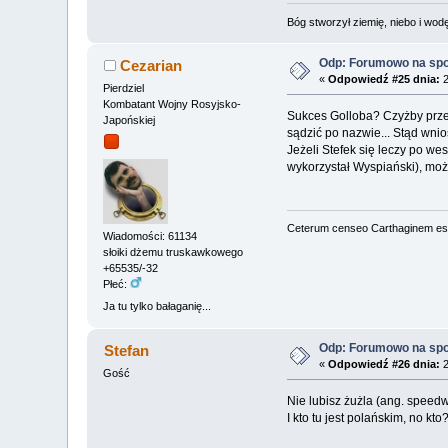
Bóg stworzył ziemię, niebo i wodę,
Odp: Forumowo na sp
Cezarian
«
Odpowiedź #25 dnia:
2
Pierdziel
Kombatant Wojny Rosyjsko-
Sukces Golloba? Czyżby przer
Japońskiej
sądzić po nazwie... Stąd wnios
Jeżeli Stefek się leczy po we
wykorzystał Wyspiański), moż
Ceterum censeo Carthaginem es
Wiadomości: 61134
słoiki dżemu truskawkowego
+65535/-32
Płeć:
Ja tu tylko bałaganię...
Odp: Forumowo na sp
Stefan
«
Odpowiedź #26 dnia:
2
Gość
Nie lubisz żużla (ang. speed
I kto tu jest polańskim, no kto