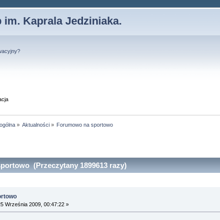
 im. Kaprala Jedziniaka.
wacyjny?
acja
 ogólna
»
Aktualności
»
Forumowo na sportowo
portowo (Przeczytany 1899613 razy)
ortowo
5 Września 2009, 00:47:22 »