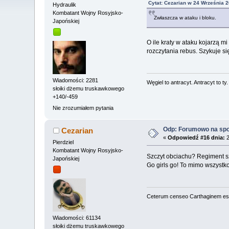
Cytat: Cezarian w 24 Września 2
Hydraulik
Kombatant Wojny Rosyjsko-
Zwłaszcza w ataku i bloku.
Japońskiej
O ile kraty w ataku kojarzą m
rozczytania rebus. Szykuje s
Wiadomości: 2281
Węgiel to antracyt. Antracyt to ty
słoiki dżemu truskawkowego
+140/-459
Nie zrozumiałem pytania
Odp: Forumowo na sp
Cezarian
«
Odpowiedź #16 dnia:
2
Pierdziel
Kombatant Wojny Rosyjsko-
Szczyt obciachu? Regiment s
Japońskiej
Go girls go! To mimo wszystko
Ceterum censeo Carthaginem es
Wiadomości: 61134
słoiki dżemu truskawkowego