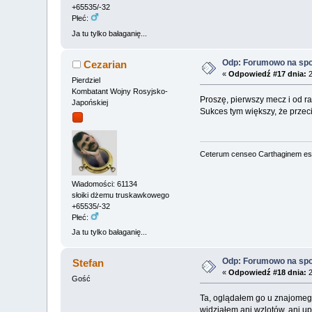
+65535/-32
Płeć:
Ja tu tylko bałaganię...
Odp: Forumowo na sp
Cezarian
«
Odpowiedź #17 dnia:
2
Pierdziel
Kombatant Wojny Rosyjsko-
Proszę, pierwszy mecz i od ra
Japońskiej
Sukces tym większy, że przec
Ceterum censeo Carthaginem es
Wiadomości: 61134
słoiki dżemu truskawkowego
+65535/-32
Płeć:
Ja tu tylko bałaganię...
Odp: Forumowo na sp
Stefan
«
Odpowiedź #18 dnia:
2
Gość
Ta, oglądałem go u znajomego,
widziałem ani wzlotów, ani u