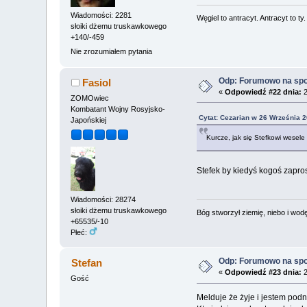
Wiadomości: 2281
Węgiel to antracyt. Antracyt to ty
słoiki dżemu truskawkowego
+140/-459
Nie zrozumiałem pytania
Odp: Forumowo na sp
Fasiol
«
Odpowiedź #22 dnia:
2
ZOMOwiec
Kombatant Wojny Rosyjsko-
Cytat: Cezarian w 26 Września 2
Japońskiej
Kurcze, jak się Stefkowi wesele
Stefek by kiedyś kogoś zapro
Wiadomości: 28274
słoiki dżemu truskawkowego
Bóg stworzył ziemię, niebo i wodę,
+65535/-10
Płeć:
Odp: Forumowo na sp
Stefan
«
Odpowiedź #23 dnia:
2
Gość
Melduje że żyje i jestem pod