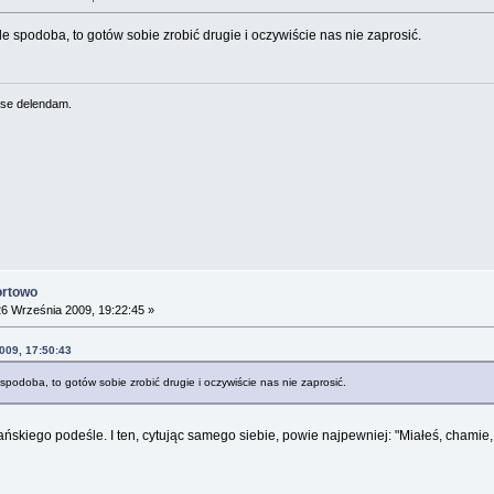
le spodoba, to gotów sobie zrobić drugie i oczywiście nas nie zaprosić.
se delendam.
ortowo
6 Września 2009, 19:22:45 »
009, 17:50:43
 spodoba, to gotów sobie zrobić drugie i oczywiście nas nie zaprosić.
skiego podeśle. I ten, cytując samego siebie, powie najpewniej: "Miałeś, chamie, zł