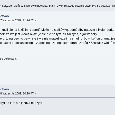
 księżyc i słońce. Stworzył człowieka, ptaki i zwierzęta. Ale psa nie stworzył. Bo psa już mia
ortowo
7 Września 2009, 21:24:52 »
zucił się na jakiś inny sport? Może na siatkówkę, pomógłby naszym z Holenderkam
ek, że kto jest krową okazuje się nie po tym jak zaczyna, a jak kończy.
selu, to na pewno bawił się świetnie (nawet jeżeli na smutno, bo w końcu dramat jes
e nawet podczas oczepin złapał tego złotego kormorana za róg? Szczutek widać m
se delendam.
ortowo
8 Września 2009, 10:10:47 »
way) bo tam nie jeżdzą murzyni.
?