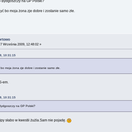
do Bydgoszczy na GP Polski?
yć bo moja żona zje dobre i zostanie samo złe.
ortowo
7 Września 2009, 12:48:02 »
9, 10:31:15
 bo moja żona zje dobre i zostanie samo złe.
S-em.
9, 10:31:15
 Bydgoszczy na GP Polski?
py słabo w kwestii żużla.Sam nie pojadę.