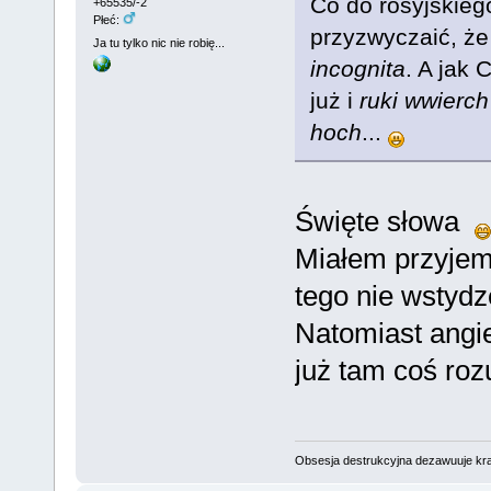
Co do rosyjskiego
+65535/-2
Płeć:
przyzwyczaić, że
Ja tu tylko nic nie robię...
incognita
. A jak
już i
ruki wwierch
hoch
...
Święte słowa
Miałem przyjemn
tego nie wstydz
Natomiast angiel
już tam coś ro
Obsesja destrukcyjna dezawuuje kr