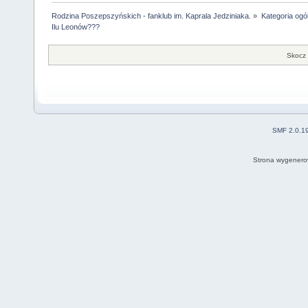
Rodzina Poszepszyńskich - fanklub im. Kaprala Jedziniaka.
»
Kategoria ogó
Ilu Leonów???
Skocz 
SMF 2.0.1
Strona wygenero