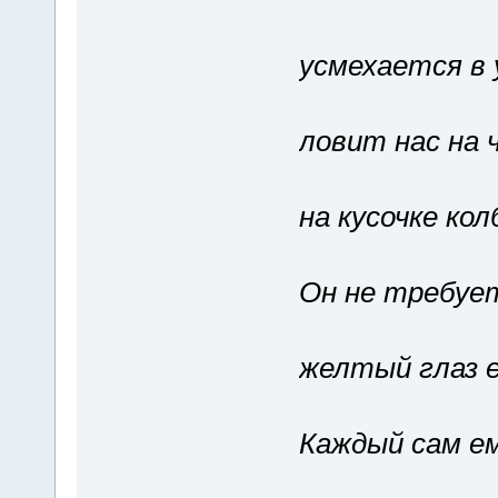
усмехается в 
ловит нас на 
на кусочке кол
Он не требует
желтый глаз е
Каждый сам е