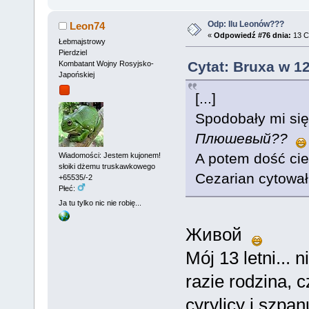
Odp: Ilu Leonów???
Leon74
«
Odpowiedź #76 dnia:
13 C
Łebmajstrowy
Pierdziel
Cytat: Bruxa w 1
Kombatant Wojny Rosyjsko-
Japońskiej
[...]
Spodobały mi się
Плюшевый??
A potem dość cie
Wiadomości: Jestem kujonem!
słoiki dżemu truskawkowego
Cezarian cytował.
+65535/-2
Płeć:
Ja tu tylko nic nie robię...
Живой
Mój 13 letni...
razie rodzina, 
cyrylicy i szp