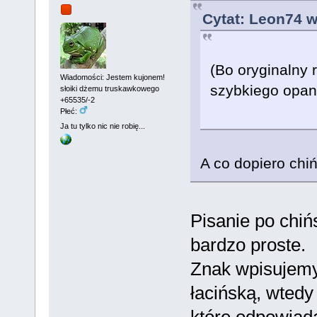
Cytat: Leon74 w
(Bo oryginalny r
Wiadomości: Jestem kujonem!
szybkiego opan
słoiki dżemu truskawkowego
+65535/-2
Płeć:
Ja tu tylko nic nie robię...
A co dopiero chiń
Pisanie po chi
bardzo proste.
Znak wpisujemy
łacińską, wtedy