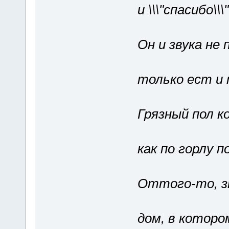
и \\\"спасибо\\
Он и звука не 
только ест и 
Грязный пол 
как по горлу п
Оттого-то, зн
дом, в которо