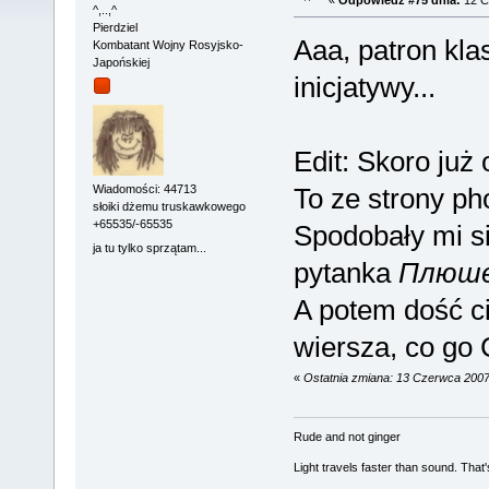
^,..,^
Pierdziel
Aaa, patron kla
Kombatant Wojny Rosyjsko-
Japońskiej
inicjatywy...
Edit: Skoro już 
To ze strony ph
Wiadomości: 44713
słoiki dżemu truskawkowego
+65535/-65535
Spodobały mi s
ja tu tylko sprzątam...
pytanka
Плюше
A potem dość c
wiersza, co go 
«
Ostatnia zmiana: 13 Czerwca 2007
Rude and not ginger
Light travels faster than sound. Tha