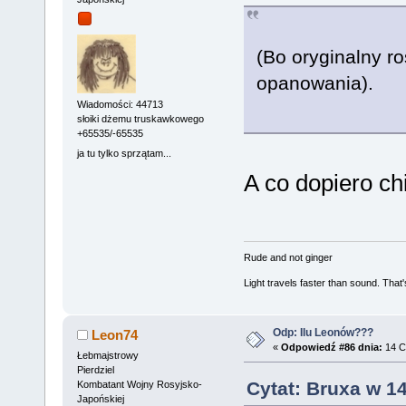
(Bo oryginalny ro
opanowania).
Wiadomości: 44713
słoiki dżemu truskawkowego
+65535/-65535
ja tu tylko sprzątam...
A co dopiero chi
Rude and not ginger
Light travels faster than sound. Tha
Odp: Ilu Leonów???
Leon74
«
Odpowiedź #86 dnia:
14 C
Łebmajstrowy
Pierdziel
Cytat: Bruxa w 1
Kombatant Wojny Rosyjsko-
Japońskiej