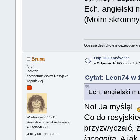
Ech, angielski 
(Moim skromny
Obsesja destrukcyjna dezawuuje kr
Odp: Ilu Leonów???
Bruxa
«
Odpowiedź #77 dnia:
13 C
^,..,^
Pierdziel
Cytat: Leon74 w 
Kombatant Wojny Rosyjsko-
Japońskiej
Ech, angielski m
No! Ja myślę!
Co do rosyjskie
Wiadomości: 44713
słoiki dżemu truskawkowego
przyzwyczaić, ż
+65535/-65535
ja tu tylko sprzątam...
incognita
. A ja