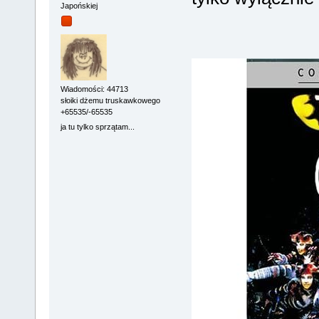
Japońskiej
Wiadomości: 44713
słoiki dżemu truskawkowego
+65535/-65535
ja tu tylko sprzątam...