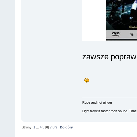
zawsze poprawi
Rude and not ginger
Light travels faster than sound. Tha
Strony:
1
...
4
5
[
6
]
7
8
9
Do góry