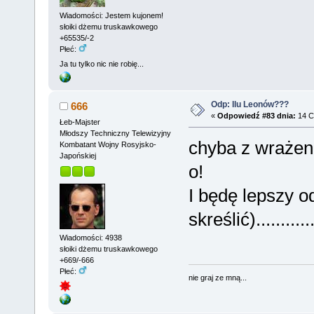
Wiadomości: Jestem kujonem!
słoiki dżemu truskawkowego
+65535/-2
Płeć:
Ja tu tylko nic nie robię...
Odp: Ilu Leonów???
666
«
Odpowiedź #83 dnia:
14 C
Łeb-Majster
Młodszy Techniczny Telewizyjny
chyba z wrażeni
Kombatant Wojny Rosyjsko-
Japońskiej
o!
I będę lepszy 
skreślić)........
Wiadomości: 4938
słoiki dżemu truskawkowego
+669/-666
Płeć:
nie graj ze mną...