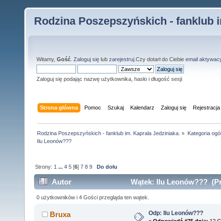
Rodzina Poszepszyńskich - fanklub i
Witamy,
Gość
.
Zaloguj się
lub
zarejestruj
.Czy dotarł do Ciebie
email aktywac
Zaloguj się podając nazwę użytkownika, hasło i długość sesji
Strona główna
Pomoc
Szukaj
Kalendarz
Zaloguj się
Rejestracja
Rodzina Poszepszyńskich - fanklub im. Kaprala Jedziniaka.
»
Kategoria ogó
Ilu Leonów???
Strony:
1
...
4
5
[
6
]
7
8
9
Do dołu
Autor
Wątek: Ilu Leonów??? (Pr
0 użytkowników i 4 Gości przegląda ten wątek.
Odp: Ilu Leonów???
Bruxa
«
Odpowiedź #75 dnia:
12 C