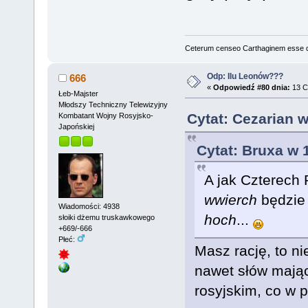
Ceterum censeo Carthaginem esse 
Odp: Ilu Leonów???
666
«
Odpowiedź #80 dnia:
13 C
Łeb-Majster
Młodszy Techniczny Telewizyjny
Cytat: Cezarian 
Kombatant Wojny Rosyjsko-
Japońskiej
Cytat: Bruxa w 
A jak Czterech 
wwierch
będzie 
Wiadomości: 4938
hoch
...
słoiki dżemu truskawkowego
+669/-666
Płeć:
Masz rację, to ni
nawet słów mają
rosyjskim, co w p