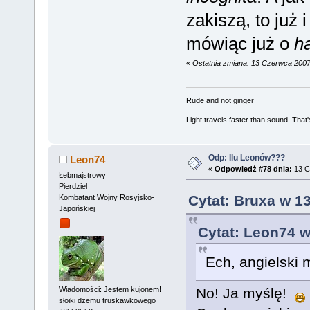
zakiszą, to już 
mówiąc już o
h
«
Ostatnia zmiana: 13 Czerwca 2007
Rude and not ginger
Light travels faster than sound. Tha
Odp: Ilu Leonów???
Leon74
«
Odpowiedź #78 dnia:
13 C
Łebmajstrowy
Pierdziel
Cytat: Bruxa w 1
Kombatant Wojny Rosyjsko-
Japońskiej
Cytat: Leon74 w
Ech, angielski 
Wiadomości: Jestem kujonem!
No! Ja myślę!
słoiki dżemu truskawkowego