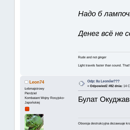
Надо б лампоч
Денег всё не 
Rude and not ginger
Light travels faster than sound. Tha
Odp: Ilu Leonów???
Leon74
«
Odpowiedź #82 dnia:
14 C
Łebmajstrowy
Pierdziel
Булат Окуджав
Kombatant Wojny Rosyjsko-
Japońskiej
Obsesja destrukcyjna dezawuuje kr