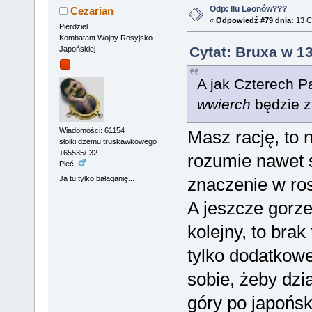
Odp: Ilu Leonów???
Cezarian
«
Odpowiedź #79 dnia:
13 C
Pierdziel
Kombatant Wojny Rosyjsko-
Cytat: Bruxa w 1
Japońskiej
A jak Czterech P
wwierch
będzie z
Wiadomości: 61154
Masz rację, to 
słoiki dżemu truskawkowego
+65535/-32
rozumie nawet 
Płeć:
Ja tu tylko bałaganię...
znaczenie w ros
A jeszcze gorze
kolejny, to br
tylko dodatkowe
sobie, żeby dzi
góry po japońs