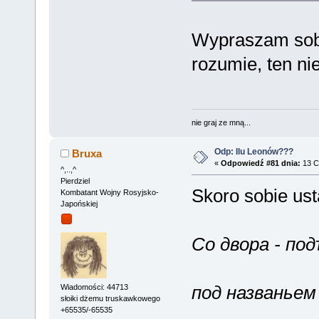
Wypraszam sobie
rozumie, ten ni
nie graj ze mną...
Odp: Ilu Leonów???
Bruxa
«
Odpowiedź #81 dnia:
13 C
^,..,^
Pierdziel
Skoro sobie usta
Kombatant Wojny Rosyjsko-
Japońskiej
Со двора - по
под названьем \
Wiadomości: 44713
słoiki dżemu truskawkowego
+65535/-65535