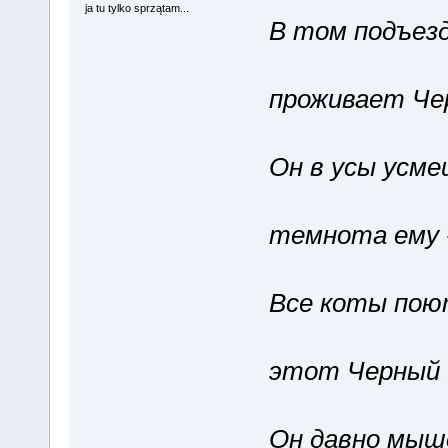
ja tu tylko sprzątam...
В том подъезд
проживает Че
Он в усы усме
темнота ему -
Все коты поют
этот Черный 
Он давно мыш