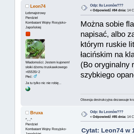
Odp: Ilu Leonów???
Leon74
«
Odpowiedź #84 dnia:
14 C
Łebmajstrowy
Pierdziel
Można sobie fl
Kombatant Wojny Rosyjsko-
Japońskiej
napisać, albo z
którym ruskie l
łacińskim na k
(Bo oryginalny r
Wiadomości: Jestem kujonem!
słoiki dżemu truskawkowego
+65535/-2
szybkiego opan
Płeć:
Ja tu tylko nic nie robię...
Obsesja destrukcyjna dezawuuje kr
Odp: Ilu Leonów???
Bruxa
«
Odpowiedź #85 dnia:
14 C
^,..,^
Pierdziel
Cytat: Leon74 w 
Kombatant Wojny Rosyjsko-
Japońskiej