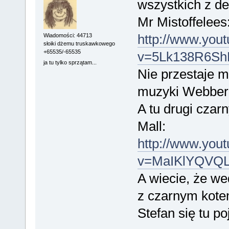
wszystkich z de
Mr Mistoffelees
http://www.you
Wiadomości: 44713
słoiki dżemu truskawkowego
+65535/-65535
v=5Lk138R6Sh
ja tu tylko sprzątam...
Nie przestaje 
muzyki Webbera 
A tu drugi czarn
Mall:
http://www.you
v=MaIKlYQVQ
A wiecie, że we
z czarnym kote
Stefan się tu p