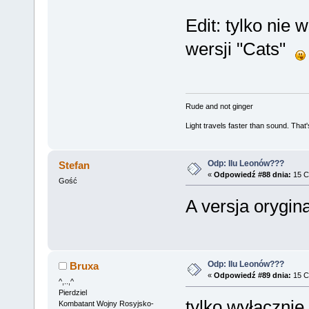
Edit: tylko nie 
wersji "Cats"
Rude and not ginger
Light travels faster than sound. Tha
Odp: Ilu Leonów???
Stefan
«
Odpowiedź #88 dnia:
15 C
Gość
A versja orygi
Odp: Ilu Leonów???
Bruxa
«
Odpowiedź #89 dnia:
15 C
^,..,^
Pierdziel
tylko wyłącznie
Kombatant Wojny Rosyjsko-