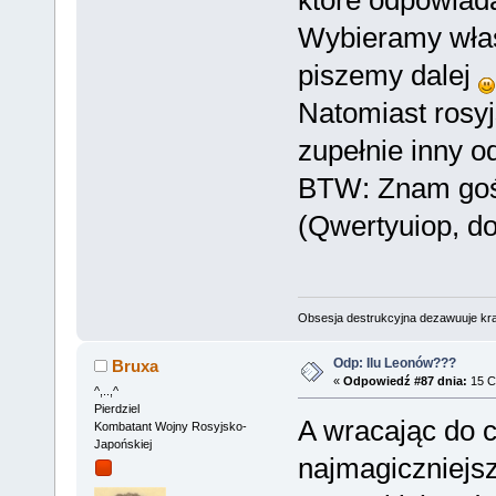
które odpowiad
Wybieramy właśc
piszemy dalej
Natomiast rosyj
zupełnie inny o
BTW: Znam gośc
(Qwertyuiop, do
Obsesja destrukcyjna dezawuuje kr
Odp: Ilu Leonów???
Bruxa
«
Odpowiedź #87 dnia:
15 C
^,..,^
Pierdziel
A wracając do 
Kombatant Wojny Rosyjsko-
Japońskiej
najmagiczniejs