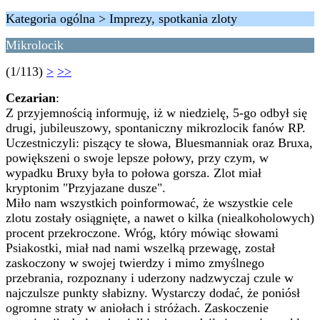
Kategoria ogólna > Imprezy, spotkania zloty
Mikrolocik
(1/113)
>
>>
Cezarian
:
Z przyjemnością informuję, iż w niedzielę, 5-go odbył się
drugi, jubileuszowy, spontaniczny mikrozlocik fanów RP.
Uczestniczyli: piszący te słowa, Bluesmanniak oraz Bruxa,
powiększeni o swoje lepsze połowy, przy czym, w
wypadku Bruxy była to połowa gorsza. Zlot miał
kryptonim "Przyjazane dusze".
Miło nam wszystkich poinformować, że wszystkie cele
zlotu zostały osiągnięte, a nawet o kilka (niealkoholowych)
procent przekroczone. Wróg, który mówiąc słowami
Psiakostki, miał nad nami wszelką przewagę, został
zaskoczony w swojej twierdzy i mimo zmyślnego
przebrania, rozpoznany i uderzony nadzwyczaj czule w
najczulsze punkty słabizny. Wystarczy dodać, że poniósł
ogromne straty w aniołach i stróżach. Zaskoczenie