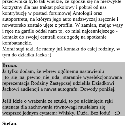
przeciwnika było tak wielkie, że zgodził się na niezwykle
korzystny dla nas traktat pokojowy i pobrał od nas
kontrybucję w postaci forumowej Antologii oraz
autoportretu, na którym jego auto nadzwyczaj zręcznie i
nowatorsko zostało ujęte z profilu. W zamian, mając wąsy
i ręce na gardle oddał nam to, co miał najcenniejszego -
kontakt do swojej centrali oraz zgodę na spotkanie
kombatanckie.
Morał stąd taki, że mamy już kontakt do całej rodziny, w
tym do dziadka Jacka ;)
Bruxa
:
Ja tylko dodam, że wbrew ogólnemu nastawieniu
_to_się_na_pewno_nie_uda_ starannie wyselekcjonowana
reprezentacja Rodziny Zastępczej udzieliła Dziadkowi
Jackowi audiencji a nawet autografu. Dowody poniżej.
Jeśli idzie o wrażenia ze sztuki, to po uściśnięciu ręki
antenata dla zachowania równowagi musiałam się
wesprzeć jednym cytatem: Whisky. Duża. Bez lodu! ;D
Stefan
: