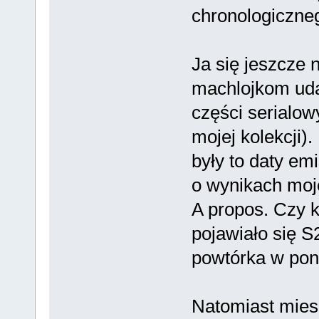
chronologiczne
Ja się jeszcze 
machlojkom udał
części serialow
mojej kolekcji)
były to daty em
o wynikach moje
A propos. Czy k
pojawiało się S2
powtórka w poni
Natomiast mies