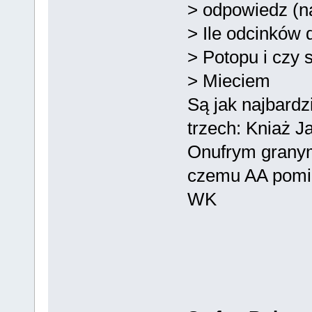
> odpowiedz (na
> Ile odcinków 
> Potopu i czy 
> Mieciem
Są jak najbardz
trzech: Kniaż J
Onufrym granym
czemu AA pomin
WK