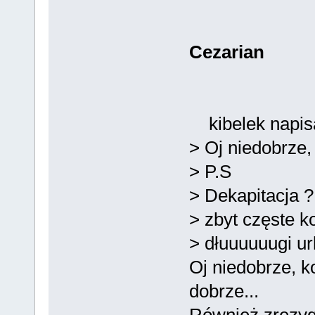
Cezarian
kibelek napisa
> Oj niedobrze,
> P.S
> Dekapitacja 
> zbyt częste 
> dłuuuuuugi url
Oj niedobrze, ko
dobrze...
Również zrezyg