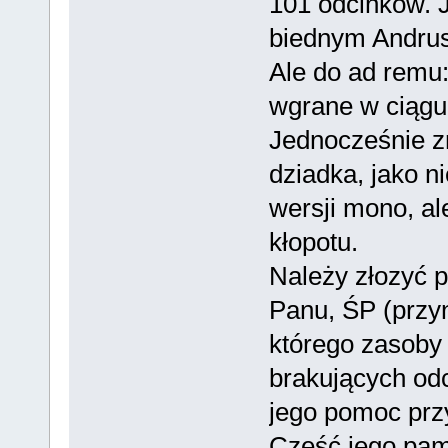
101 odcinków. 
biednym Andruse
Ale do ad remu:
wgrane w ciągu
Jednocześnie zn
dziadka, jako n
wersji mono, al
kłopotu.
Należy złozyć p
Panu, ŚP (przyn
którego zasoby
brakujących odc
jego pomoc prz
Cześć jego pami