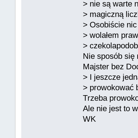
> nie są warte
> magiczną licz
> Osobiście nic
> wolałem praw
> czekolapodob
Nie sposób się n
Majster bez Do
> I jeszcze jed
> prowokować by
Trzeba prowok
Ale nie jest to w
WK