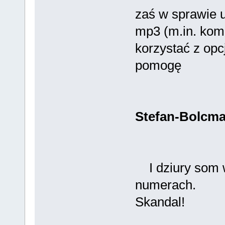
zaś w sprawie 
mp3 (m.in. kom
korzystać z opc
pomogę
Stefan-Bolcm
I dziury som w
numerach.
Skandal!