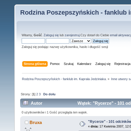
Rodzina Poszepszyńskich - fanklub i
Witamy,
Gość
.
Zaloguj się
lub
zarejestruj
.Czy dotarł do Ciebie
email aktywac
Zaloguj się podając nazwę użytkownika, hasło i długość sesji
Strona główna
Pomoc
Szukaj
Kalendarz
Zaloguj się
Rejestracja
Rodzina Poszepszyńskich - fanklub im. Kaprala Jedziniaka.
»
Inne utwory s
Strony: [
1
]
2
3
Do dołu
Autor
Wątek: "Rycerze" - 101 od
0 użytkowników i 1 Gość przegląda ten wątek.
"Rycerze" - 101 odcinkó
Bruxa
«
dnia:
17 Kwietnia 2007, 12:
^,..,^