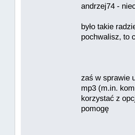
andrzej74 - niec
było takie radzi
pochwalisz, to c
zaś w sprawie 
mp3 (m.in. kom
korzystać z opc
pomogę