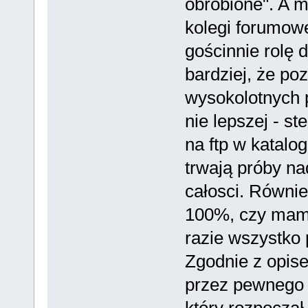
obrobione". A m
kolegi forumow
gościnnie rolę
bardziej, że po
wysokolotnych 
nie lepszej - st
na ftp w katalo
trwają próby n
całosci. Równi
100%, czy mamy
razie wszystko
Zgodnie z opi
przez pewnego 
który rozpoczął