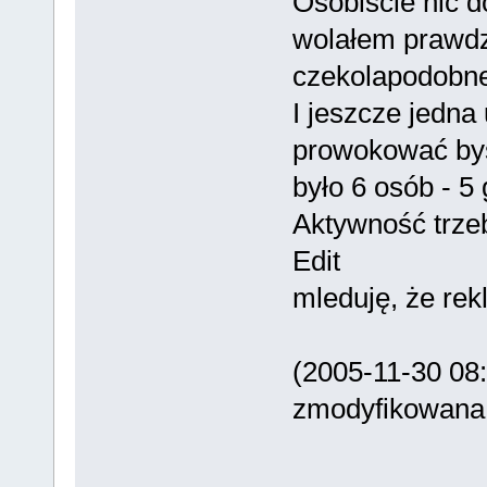
Osobiście nic d
wolałem prawdz
czekolapodobn
I jeszcze jedna
prowokować byś
było 6 osób - 5 
Aktywność trzeb
Edit
mleduję, że rek
(2005-11-30 08
zmodyfikowana