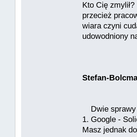
Kto Cię zmylił?
przecież pracow
wiara czyni cuda
udowodniony n
Stefan-Bolcm
Dwie sprawy
1. Google - Sol
Masz jednak dob