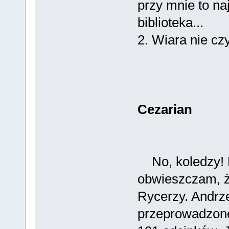
przy mnie to na
biblioteka...
2. Wiara nie cz
Cezarian
No, koledzy! P
obwieszczam, ż
Rycerzy. Andrz
przeprowadzone