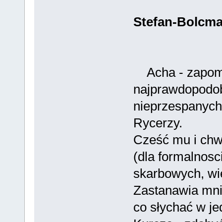
Stefan-Bolcm
Acha - zapomia
najprawdopodobn
nieprzespanych
Rycerzy.
Cześć mu i chw
(dla formalnos
skarbowych, wi
Zastanawia mnie
co słychać w j