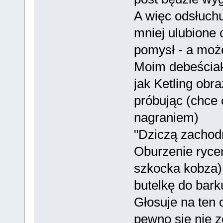
A więc odsłuchu
mniej ulubione o
pomysł - a moż
Moim debeściaki
jak Ketling obr
próbując (chce
nagraniem)
"Dziczą zachod
Oburzenie rycer
szkocka kobza) 
butelkę do bark
Głosuje na ten o
pewno sie nie ze