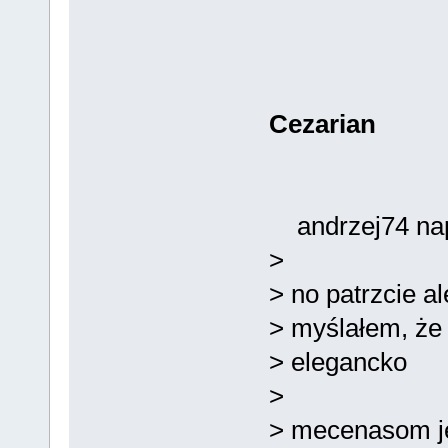
Cezarian
andrzej74 napi
>
> no patrzcie al
> myślałem, że
> elegancko
>
> mecenasom j