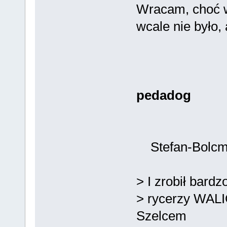
Wracam, choć w
wcale nie było,
pedadog
Stefan-Bolcma
> I zrobił bard
> rycerzy WAL
Szelcem