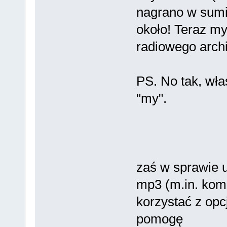
nagrano w sumi
około! Teraz my
radiowego arch
PS. No tak, wła
"my".
zaś w sprawie 
mp3 (m.in. kom
korzystać z opc
pomogę