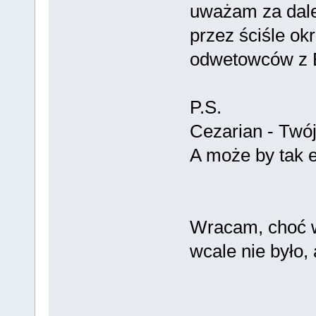
uważam za dale
przez ściśle ok
odwetowców z B
P.S.
Cezarian - Twój
A może by tak 
Wracam, choć w
wcale nie było,