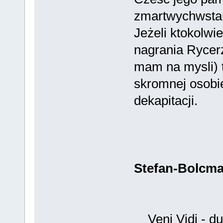
zmartwychwsta
Jeżeli ktokolwi
nagrania Rycerz
mam na mysli) t
skromnej osobi
dekapitacji.
Stefan-Bolcm
Veni Vidi - du