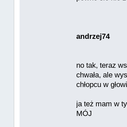
andrzej74
no tak, teraz w
chwała, ale wys
chłopcu w głow
ja też mam w ty
MÓJ