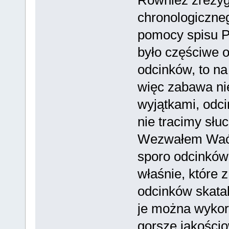
chronologiczneg
pomocy spisu P
było częściwe 
odcinków, to na
więc zabawa nie
wyjątkami, odci
nie tracimy słu
Wezwałem Waćpa
sporo odcinków 
właśnie, które 
odcinków skatal
je można wykor
gorsze jakościo