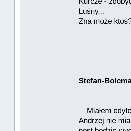
Kurcze - zdobyć
Luśny...
Zna może ktoś
Stefan-Bolcm
Miałem edytow
Andrzej nie miał
post będzie wygl