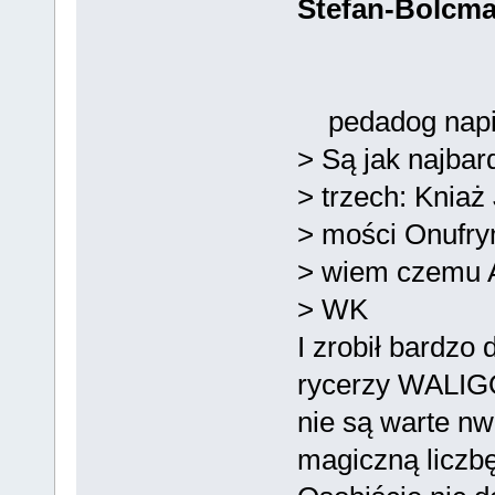
Stefan-Bolcm
pedadog napis
> Są jak najbar
> trzech: Kniaż 
> mości Onufry
> wiem czemu A
> WK
I zrobił bardzo
rycerzy WALIG
nie są warte n
magiczną liczbę