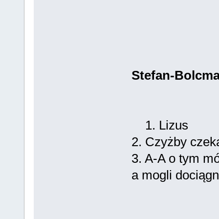
Stefan-Bolcm
1. Lizus
2. Czyżby czek
3. A-A o tym mów
a mogli dociągn