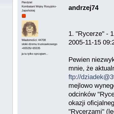
Pierdziel
andrzej74
Kombatant Wojny Rosyjsko-
Japońskiej
1. "Rycerze" 
2005-11-15 09:
Wiadomości: 44708
słoiki dżemu truskawkowego
+65535/-65535
ja tu tylko sprzątam...
Pewien niezwyk
mnie, że aktual
ftp://dziadek@3
mejlowo wynegoc
odcinków "Ryce
okazji oficjaln
"Rycerzami" (le