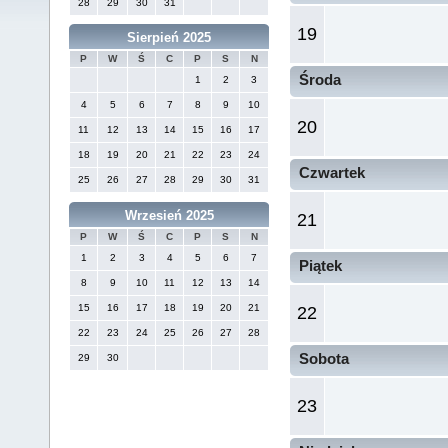
28
29
30
31
19
Sierpień 2025
P
W
Ś
C
P
S
N
Środa
1
2
3
4
5
6
7
8
9
10
20
11
12
13
14
15
16
17
18
19
20
21
22
23
24
Czwartek
25
26
27
28
29
30
31
Wrzesień 2025
21
P
W
Ś
C
P
S
N
1
2
3
4
5
6
7
Piątek
8
9
10
11
12
13
14
15
16
17
18
19
20
21
22
22
23
24
25
26
27
28
Sobota
29
30
23