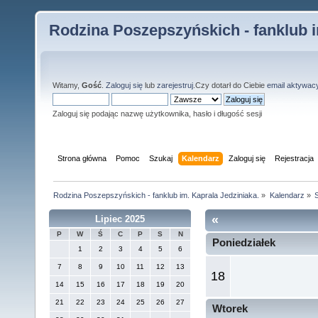
Rodzina Poszepszyńskich - fanklub i
Witamy,
Gość
.
Zaloguj się
lub
zarejestruj
.Czy dotarł do Ciebie
email aktywac
Zaloguj się podając nazwę użytkownika, hasło i długość sesji
Strona główna
Pomoc
Szukaj
Kalendarz
Zaloguj się
Rejestracja
Rodzina Poszepszyńskich - fanklub im. Kaprala Jedziniaka.
»
Kalendarz
»
S
«
Lipiec 2025
P
W
Ś
C
P
S
N
Poniedziałek
1
2
3
4
5
6
7
8
9
10
11
12
13
18
14
15
16
17
18
19
20
21
22
23
24
25
26
27
Wtorek