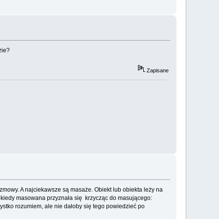
zie?
Zapisane
 rozmowy. A najciekawsze są masaże. Obiekt lub obiekta leży na
m, kiedy masowana przyznała się krzycząc do masującego:
ystko rozumiem, ale nie dałoby się tego powiedzieć po