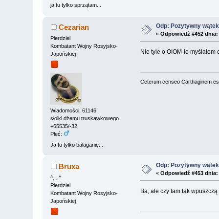
ja tu tylko sprzątam...
Odp: Pozytywny wątek 
Cezarian
«
Odpowiedź #452 dnia:
Pierdziel
Kombatant Wojny Rosyjsko-
Nie tyle o OIOM-ie myślałem c
Japońskiej
Ceterum censeo Carthaginem es
Wiadomości: 61146
słoiki dżemu truskawkowego
+65535/-32
Płeć:
Ja tu tylko bałaganię...
Odp: Pozytywny wątek 
Bruxa
«
Odpowiedź #453 dnia:
^,..,^
Pierdziel
Ba, ale czy tam tak wpuszczą 
Kombatant Wojny Rosyjsko-
Japońskiej