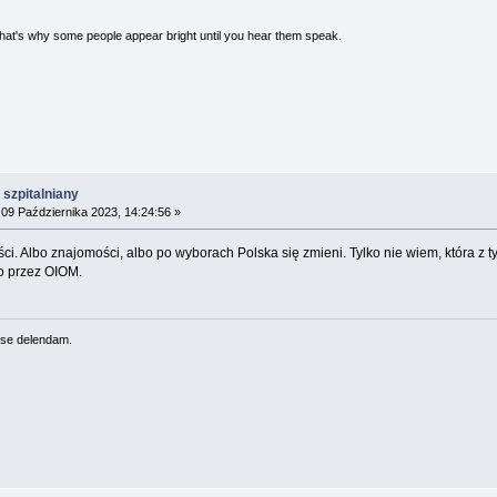
 That's why some people appear bright until you hear them speak.
szpitalniany
09 Października 2023, 14:24:56 »
ci. Albo znajomości, albo po wyborach Polska się zmieni. Tylko nie wiem, która z 
to przez OIOM.
se delendam.