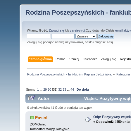
Rodzina Poszepszyńskich - fanklub
Witamy,
Gość
.
Zaloguj się
lub
zarejestruj
.Czy dotarł do Ciebie
email akty
Zaloguj się podając nazwę użytkownika, hasło i długość sesji
Strona główna
Pomoc
Szukaj
Kalendarz
Zaloguj się
Rejestr
Rodzina Poszepszyńskich - fanklub im. Kaprala Jedziniaka.
»
Kategoria
Strony:
1
...
29
30
[
31
]
32
33
...
44
Do dołu
Autor
Wątek: Pozytywny wątek
0 użytkowników i 1 Gość przegląda ten wątek.
Odp: Pozytywny wątek 
Fasiol
«
Odpowiedź #450 dnia:
ZOMOwiec
Kombatant Wojny Rosyjsko-