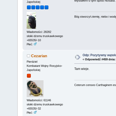
Myślałem o tym spod Nosala.
Japońskiej
Bóg stworzył ziemię, niebo i wodę,
Wiadomości: 28282
słoiki dżemu truskawkowego
+65535/-10
Płeć:
Odp: Pozytywny wątek 
Cezarian
«
Odpowiedź #459 dnia:
Pierdziel
Kombatant Wojny Rosyjsko-
Tam wieje.
Japońskiej
Ceterum censeo Carthaginem es
Wiadomości: 61146
słoiki dżemu truskawkowego
+65535/-32
Płeć: