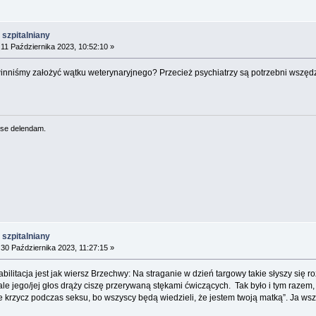
szpitalniany
11 Października 2023, 10:52:10 »
inniśmy założyć wątku weterynaryjnego? Przecież psychiatrzy są potrzebni wszęd
se delendam.
szpitalniany
30 Października 2023, 11:27:15 »
habilitacja jest jak wiersz Brzechwy: Na straganie w dzień targowy takie słyszy się
le jego/jej głos drąży ciszę przerywaną stękami ćwiczących. Tak było i tym raze
krzycz podczas seksu, bo wszyscy będą wiedzieli, że jestem twoją matką”. Ja wsz