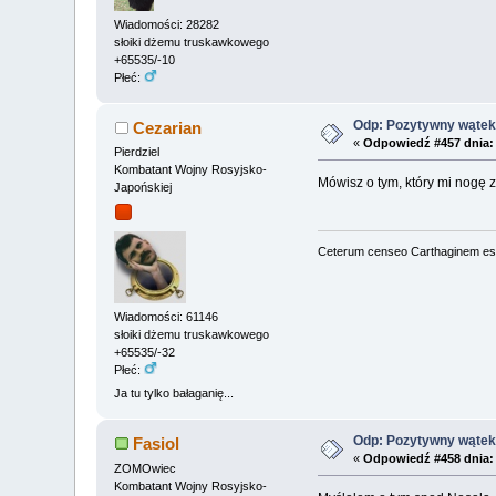
Wiadomości: 28282
słoiki dżemu truskawkowego
+65535/-10
Płeć:
Odp: Pozytywny wątek 
Cezarian
«
Odpowiedź #457 dnia:
Pierdziel
Kombatant Wojny Rosyjsko-
Mówisz o tym, który mi nogę z
Japońskiej
Ceterum censeo Carthaginem es
Wiadomości: 61146
słoiki dżemu truskawkowego
+65535/-32
Płeć:
Ja tu tylko bałaganię...
Odp: Pozytywny wątek 
Fasiol
«
Odpowiedź #458 dnia:
ZOMOwiec
Kombatant Wojny Rosyjsko-