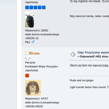
Ty się nigdzie nie kładź, Ty 
Japońskiej
Bóg stworzył ziemię, niebo i wodę,
Wiadomości: 28282
słoiki dżemu truskawkowego
+65535/-10
Płeć:
Odp: Pozytywny wątek 
Bruxa
«
Odpowiedź #451 dnia:
^,..,^
Pierdziel
Skoro jej tam nie wpuszczają
Kombatant Wojny Rosyjsko-
Japońskiej
Rude and not ginger
Light travels faster than sound.
Wiadomości: 44707
słoiki dżemu truskawkowego
+65535/-65535