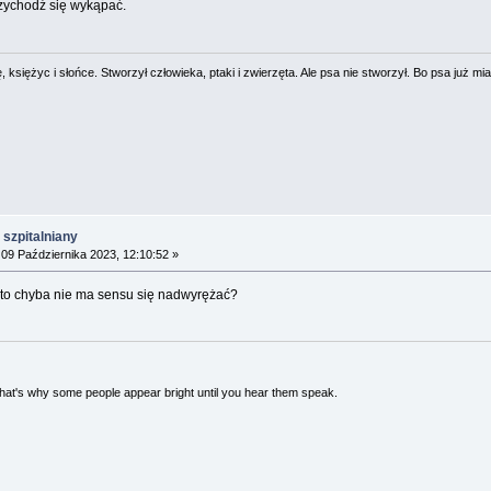
przychodź się wykąpać.
 księżyc i słońce. Stworzył człowieka, ptaki i zwierzęta. Ale psa nie stworzył. Bo psa już mia
szpitalniany
09 Października 2023, 12:10:52 »
 to chyba nie ma sensu się nadwyrężać?
 That's why some people appear bright until you hear them speak.