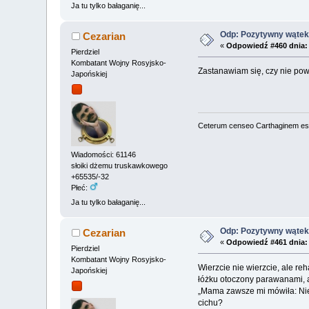
Ja tu tylko bałaganię...
Odp: Pozytywny wątek 
Cezarian
«
Odpowiedź #460 dnia:
Pierdziel
Kombatant Wojny Rosyjsko-
Zastanawiam się, czy nie pow
Japońskiej
Ceterum censeo Carthaginem es
Wiadomości: 61146
słoiki dżemu truskawkowego
+65535/-32
Płeć:
Ja tu tylko bałaganię...
Odp: Pozytywny wątek 
Cezarian
«
Odpowiedź #461 dnia:
Pierdziel
Kombatant Wojny Rosyjsko-
Wierzcie nie wierzcie, ale re
Japońskiej
łóżku otoczony parawanami, a
„Mama zawsze mi mówiła: Nie 
cichu?