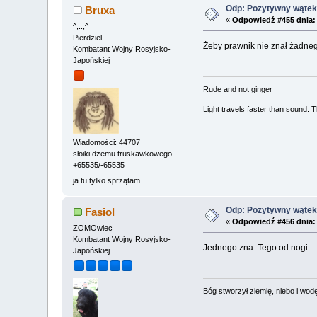
Odp: Pozytywny wątek 
Bruxa
«
Odpowiedź #455 dnia:
^,..,^
Pierdziel
Żeby prawnik nie znał żadne
Kombatant Wojny Rosyjsko-
Japońskiej
Rude and not ginger
Light travels faster than sound.
Wiadomości: 44707
słoiki dżemu truskawkowego
+65535/-65535
ja tu tylko sprzątam...
Odp: Pozytywny wątek 
Fasiol
«
Odpowiedź #456 dnia:
ZOMOwiec
Kombatant Wojny Rosyjsko-
Jednego zna. Tego od nogi.
Japońskiej
Bóg stworzył ziemię, niebo i wodę,