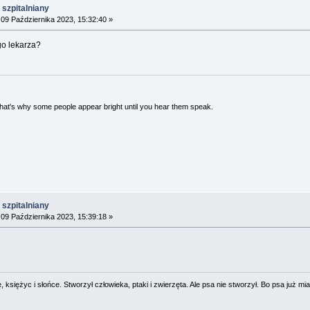
szpitalniany
09 Października 2023, 15:32:40 »
go lekarza?
 That's why some people appear bright until you hear them speak.
szpitalniany
09 Października 2023, 15:39:18 »
 księżyc i słońce. Stworzył człowieka, ptaki i zwierzęta. Ale psa nie stworzył. Bo psa już mia