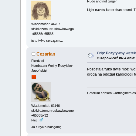
Rude and not ginger
Light travels faster than sound.
Wiadomości: 44707
słoiki dżemu truskawkowego
+65535/-65535
ja tu tylko sprzątam...
Odp: Pozytywny wątek 
Cezarian
«
Odpowiedź #454 dnia:
Pierdziel
Kombatant Wojny Rosyjsko-
Pozostają tylko dwie możliwoś
Japońskiej
droga na oddział kardiologii 
Ceterum censeo Carthaginem es
Wiadomości: 61146
słoiki dżemu truskawkowego
+65535/-32
Płeć:
Ja tu tylko bałaganię...