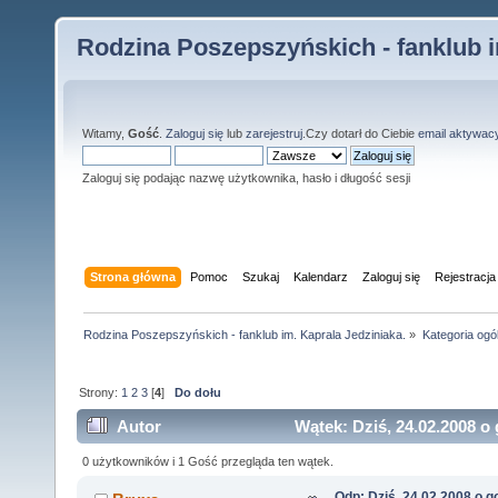
Rodzina Poszepszyńskich - fanklub i
Witamy,
Gość
.
Zaloguj się
lub
zarejestruj
.Czy dotarł do Ciebie
email aktywac
Zaloguj się podając nazwę użytkownika, hasło i długość sesji
Strona główna
Pomoc
Szukaj
Kalendarz
Zaloguj się
Rejestracja
Rodzina Poszepszyńskich - fanklub im. Kaprala Jedziniaka.
»
Kategoria ogó
Strony:
1
2
3
[
4
]
Do dołu
Autor
Wątek: Dziś, 24.02.2008 o
0 użytkowników i 1 Gość przegląda ten wątek.
Odp: Dziś, 24.02.2008 o g