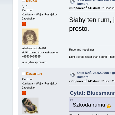
Bruxa
komara
^,..,^
«
Odpowiedź #45 dnia:
02 Lipca 20
Pierdziel
Kombatant Wojny Rosyjsko-
Słaby ten rum, 
Japońskiej
prosto.
Wiadomości: 44701
Rude and not ginger
słoiki dżemu truskawkowego
+65535/-65535
Light travels faster than sound. Tha
ja tu tylko sprzątam...
Odp: Dziś, 24.02.2008 o g
Cezarian
komara
Pierdziel
«
Odpowiedź #46 dnia:
02 Lipca 20
Kombatant Wojny Rosyjsko-
Japońskiej
Cytat: Bluesmann
Szkoda rumu