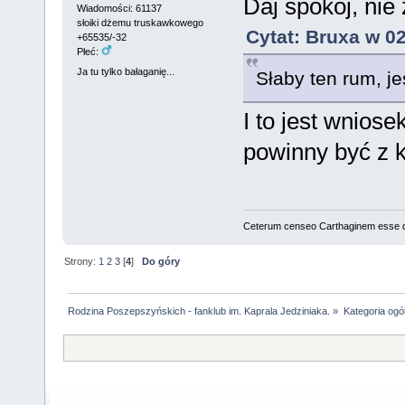
Daj spokój, nie
Wiadomości: 61137
słoiki dżemu truskawkowego
Cytat: Bruxa w 02
+65535/-32
Płeć:
Ja tu tylko bałaganię...
Słaby ten rum, je
I to jest wniose
powinny być z k
Ceterum censeo Carthaginem esse 
Strony:
1
2
3
[
4
]
Do góry
Rodzina Poszepszyńskich - fanklub im. Kaprala Jedziniaka.
»
Kategoria ogó