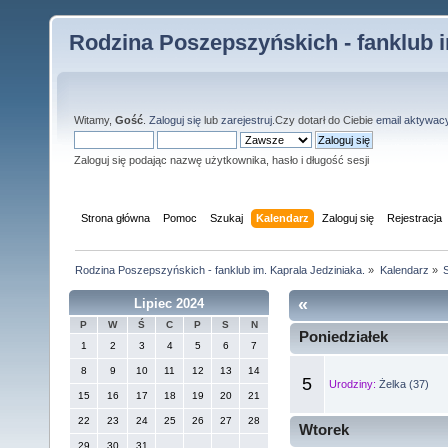
Rodzina Poszepszyńskich - fanklub i
Witamy,
Gość
.
Zaloguj się
lub
zarejestruj
.Czy dotarł do Ciebie
email aktywac
Zaloguj się podając nazwę użytkownika, hasło i długość sesji
Strona główna
Pomoc
Szukaj
Kalendarz
Zaloguj się
Rejestracja
Rodzina Poszepszyńskich - fanklub im. Kaprala Jedziniaka.
»
Kalendarz
»
S
«
Lipiec 2024
P
W
Ś
C
P
S
N
Poniedziałek
1
2
3
4
5
6
7
8
9
10
11
12
13
14
5
Urodziny:
Żelka (37)
15
16
17
18
19
20
21
22
23
24
25
26
27
28
Wtorek
29
30
31