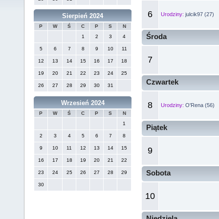
6
Urodziny:
julcik97 (27)
Sierpień 2024
P
W
Ś
C
P
S
N
Środa
1
2
3
4
5
6
7
8
9
10
11
7
12
13
14
15
16
17
18
19
20
21
22
23
24
25
Czwartek
26
27
28
29
30
31
Wrzesień 2024
8
Urodziny:
O'Rena (56)
P
W
Ś
C
P
S
N
1
Piątek
2
3
4
5
6
7
8
9
10
11
12
13
14
15
9
16
17
18
19
20
21
22
Sobota
23
24
25
26
27
28
29
30
10
Niedziela