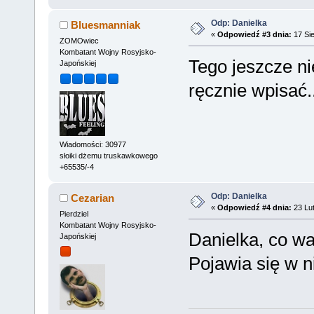
Odp: Danielka
Bluesmanniak
«
Odpowiedź #3 dnia:
17 Sie
ZOMOwiec
Kombatant Wojny Rosyjsko-
Tego jeszcze ni
Japońskiej
ręcznie wpisać.
Wiadomości: 30977
słoiki dżemu truskawkowego
+65535/-4
Odp: Danielka
Cezarian
«
Odpowiedź #4 dnia:
23 Lut
Pierdziel
Kombatant Wojny Rosyjsko-
Danielka, co wa
Japońskiej
Pojawia się w n