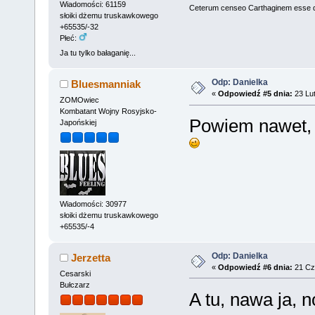
Wiadomości: 61159
Ceterum censeo Carthaginem esse 
słoiki dżemu truskawkowego
+65535/-32
Płeć:
Ja tu tylko bałaganię...
Odp: Danielka
Bluesmanniak
«
Odpowiedź #5 dnia:
23 Lut
ZOMOwiec
Kombatant Wojny Rosyjsko-
Powiem nawet, 
Japońskiej
Wiadomości: 30977
słoiki dżemu truskawkowego
+65535/-4
Odp: Danielka
Jerzetta
«
Odpowiedź #6 dnia:
21 Cz
Cesarski
Bułczarz
A tu, nawa ja, 