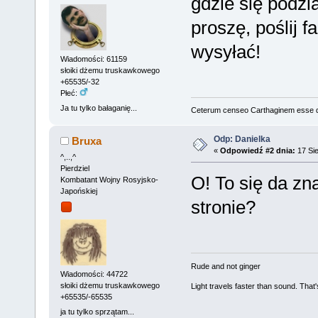
gdzie się podzia
proszę, poślij 
wysyłać!
Wiadomości: 61159
słoiki dżemu truskawkowego
+65535/-32
Płeć:
Ja tu tylko bałaganię...
Ceterum censeo Carthaginem esse 
Odp: Danielka
Bruxa
«
Odpowiedź #2 dnia:
17 Sie
^,..,^
Pierdziel
O! To się da zna
Kombatant Wojny Rosyjsko-
Japońskiej
stronie?
Rude and not ginger
Wiadomości: 44722
słoiki dżemu truskawkowego
Light travels faster than sound. Tha
+65535/-65535
ja tu tylko sprzątam...