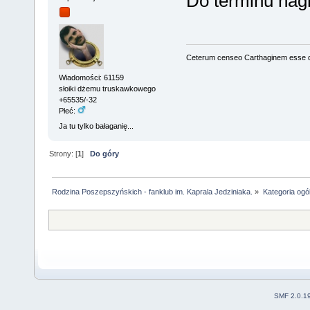
Do terminu nag
Ceterum censeo Carthaginem esse 
Wiadomości: 61159
słoiki dżemu truskawkowego
+65535/-32
Płeć:
Ja tu tylko bałaganię...
Strony: [
1
]
Do góry
Rodzina Poszepszyńskich - fanklub im. Kaprala Jedziniaka.
»
Kategoria ogó
SMF 2.0.1