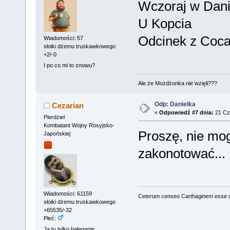
Wczoraj w Dani
U Kopcia
Odcinek z Coca
Wiadomości: 57
słoiki dżemu truskawkowego
+2/-0
I po co mi to znowu?
Ale że Możdżonka nie wzięli???
Odp: Danielka
Cezarian
«
Odpowiedź #7 dnia:
21 Cz
Pierdziel
Kombatant Wojny Rosyjsko-
Proszę, nie mo
Japońskiej
zakonotować...
Wiadomości: 61159
Ceterum censeo Carthaginem esse 
słoiki dżemu truskawkowego
+65535/-32
Płeć:
Ja tu tylko bałaganię...