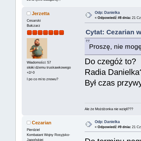
Odp: Danielka
Jerzetta
«
Odpowiedź #8 dnia:
21 Cz
Cesarski
Bułczarz
Cytat: Cezarian 
Proszę, nie mogę
Do czegóż to?
Wiadomości: 57
słoiki dżemu truskawkowego
Radia Danielka
+2/-0
I po co mi to znowu?
Był czas przywy
Ale że Możdżonka nie wzięli???
Odp: Danielka
Cezarian
«
Odpowiedź #9 dnia:
21 Cz
Pierdziel
Kombatant Wojny Rosyjsko-
Japońskiej