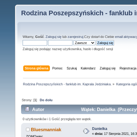
Rodzina Poszepszyńskich - fanklub i
Witamy,
Gość
.
Zaloguj się
lub
zarejestruj
.Czy dotarł do Ciebie
email aktywac
Zaloguj się podając nazwę użytkownika, hasło i długość sesji
Strona główna
Pomoc
Szukaj
Kalendarz
Zaloguj się
Rejestracja
Rodzina Poszepszyńskich - fanklub im. Kaprala Jedziniaka.
»
Kategoria ogó
Strony: [
1
]
Do dołu
Autor
Wątek: Danielka (Przeczyt
0 użytkowników i 1 Gość przegląda ten wątek.
Danielka
Bluesmanniak
«
dnia:
17 Sierpnia 2021, 16:3
ZOMOwiec