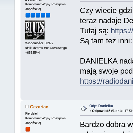
Kombatant Wojny Rosyjsko-
Czy wiecie gdz
Japońskiej
teraz nadaje D
Tutaj są:
https:/
Są tam też inni
Wiadomości: 30977
słoiki dżemu truskawkowego
+65535/-4
DANIELKA nadaj
mają swoje podc
https://radiodan
Odp: Danielka
Cezarian
«
Odpowiedź #1 dnia:
17 Sie
Pierdziel
Kombatant Wojny Rosyjsko-
Bardzo dobra w
Japońskiej