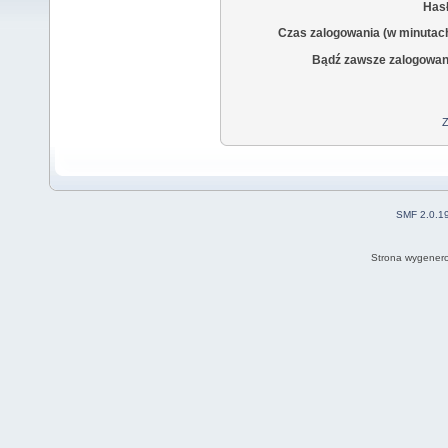
Hasł
Czas zalogowania (w minutac
Bądź zawsze zalogowan
Z
SMF 2.0.1
Strona wygenero