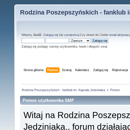
Rodzina Poszepszyńskich - fanklub i
Witamy,
Gość
.
Zaloguj się
lub
zarejestruj
.Czy dotarł do Ciebie
email aktywac
Zaloguj się podając nazwę użytkownika, hasło i długość sesji
Strona główna
Pomoc
Szukaj
Kalendarz
Zaloguj się
Rejestracja
Rodzina Poszepszyńskich - fanklub im. Kaprala Jedziniaka.
»
Pomoc
Pomoc użytkownika SMF
Witaj na Rodzina Poszepszy
Jedziniaka., forum działaj