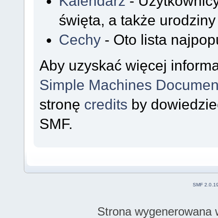
Kalendarz
- Użytkownicy
święta, a także urodzin
Cechy
- Oto lista najpop
Aby uzyskać więcej inform
Simple Machines Document
stronę
credits
by dowiedzieć
SMF.
SMF 2.0.1
Strona wygenerowana w