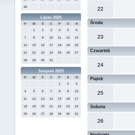
30
22
Lipiec 2025
Środa
P
W
Ś
C
P
S
N
1
2
3
4
5
6
23
7
8
9
10
11
12
13
14
15
16
17
18
19
20
Czwartek
21
22
23
24
25
26
27
28
29
30
31
24
Sierpień 2025
P
W
Ś
C
P
S
N
Piątek
1
2
3
4
5
6
7
8
9
10
25
11
12
13
14
15
16
17
Sobota
18
19
20
21
22
23
24
25
26
27
28
29
30
31
26
Niedziela