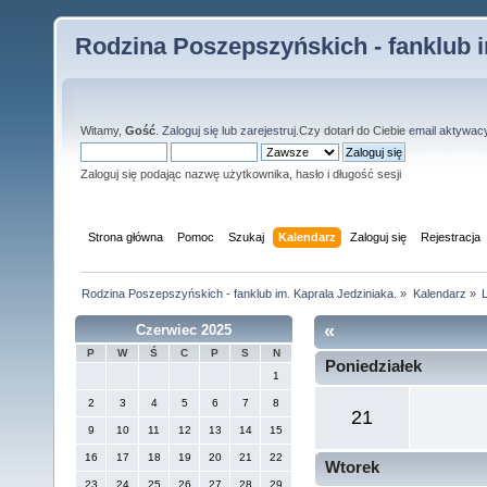
Rodzina Poszepszyńskich - fanklub i
Witamy,
Gość
.
Zaloguj się
lub
zarejestruj
.Czy dotarł do Ciebie
email aktywac
Zaloguj się podając nazwę użytkownika, hasło i długość sesji
Strona główna
Pomoc
Szukaj
Kalendarz
Zaloguj się
Rejestracja
Rodzina Poszepszyńskich - fanklub im. Kaprala Jedziniaka.
»
Kalendarz
»
L
«
Czerwiec 2025
P
W
Ś
C
P
S
N
Poniedziałek
1
2
3
4
5
6
7
8
21
9
10
11
12
13
14
15
16
17
18
19
20
21
22
Wtorek
23
24
25
26
27
28
29