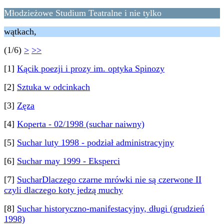
Młodzieżowe Studium Teatralne i nie tylko
wątkach,
(1/6)
>
>>
[1]
Kącik poezji i prozy im. optyka Spinozy
[2]
Sztuka w odcinkach
[3]
Zęza
[4]
Koperta - 02/1998 (suchar naiwny)
[5]
Suchar luty 1998 - podział administracyjny
[6]
Suchar may 1999 - Eksperci
[7]
SucharDlaczego czarne mrówki nie są czerwone II
czyli dlaczego koty jedzą muchy
[8]
Suchar historyczno-manifestacyjny, długi (grudzień
1998)