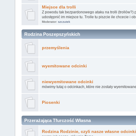
Miejsce dla trolli
Z powodu tak bezpardonowego ataku na trolli (trollów?) 
udostępnić im miejsce tu. Trolle tu piszcie ile chcecie i o
Moderator:
szczutek
Rodzina Poszepszyńskich
przemyślenia
wyemitowane odcinki
niewyemitowane odcinki
mówimy tutaj o odcinkach, które nie zostały wyemitowane
Piosenki
Przerażająca Tfurczość Własna
Rodzina Rodzinie, czyli nasze własne odcinki