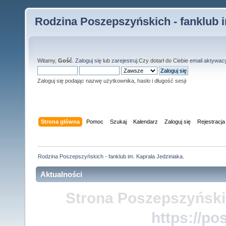
Rodzina Poszepszyńskich - fanklub i
Witamy,
Gość
.
Zaloguj się
lub
zarejestruj
.Czy dotarł do Ciebie
email aktywac
Zaloguj się podając nazwę użytkownika, hasło i długość sesji
Strona główna
Pomoc
Szukaj
Kalendarz
Zaloguj się
Rejestracja
Rodzina Poszepszyńskich - fanklub im. Kaprala Jedziniaka.
Aktualności
Strona Poszepszyński
https://po