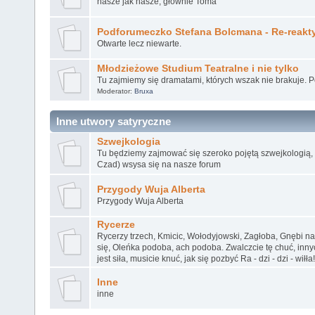
nasze jak nasze, głównie Toma
Podforumeczko Stefana Bolcmana - Re-reakt
Otwarte lecz niewarte.
Młodzieżowe Studium Teatralne i nie tylko
Tu zajmiemy się dramatami, których wszak nie brakuje. 
Moderator:
Bruxa
Inne utwory satyryczne
Szwejkologia
Tu będziemy zajmować się szeroko pojętą szwejkologią, k
Czad) wsysa się na nasze forum
Przygody Wuja Alberta
Przygody Wuja Alberta
Rycerze
Rycerzy trzech, Kmicic, Wołodyjowski, Zagłoba, Gnębi n
się, Oleńka podoba, ach podoba. Zwalczcie tę chuć, inn
jest siła, musicie knuć, jak się pozbyć Ra - dzi - dzi - wiłła!
Inne
inne