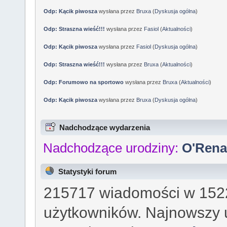
Odp: Kącik piwosza
wysłana przez
Bruxa
(
Dyskusja ogólna
)
Odp: Straszna wieść!!!
wysłana przez
Fasiol
(
Aktualności
)
Odp: Kącik piwosza
wysłana przez
Fasiol
(
Dyskusja ogólna
)
Odp: Straszna wieść!!!
wysłana przez
Bruxa
(
Aktualności
)
Odp: Forumowo na sportowo
wysłana przez
Bruxa
(
Aktualności
)
Odp: Kącik piwosza
wysłana przez
Bruxa
(
Dyskusja ogólna
)
Nadchodzące wydarzenia
Nadchodzące urodziny:
O'Ren
Statystyki forum
215717 wiadomości w 1522
użytkowników. Najnowszy 