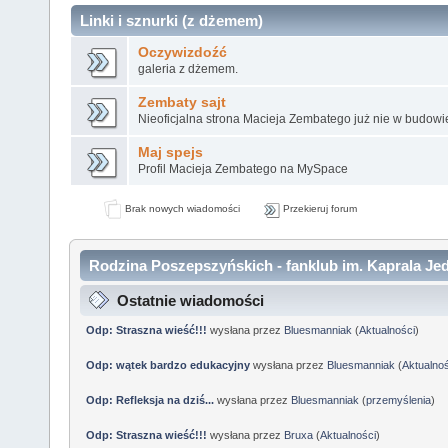
Linki i sznurki (z dżemem)
Oczywizdoźć
galeria z dżemem.
Zembaty sajt
Nieoficjalna strona Macieja Zembatego już nie w budowi
Maj spejs
Profil Macieja Zembatego na MySpace
Brak nowych wiadomości
Przekieruj forum
Rodzina Poszepszyńskich - fanklub im. Kaprala Jed
Ostatnie wiadomości
Odp: Straszna wieść!!!
wysłana przez
Bluesmanniak
(
Aktualności
)
Odp: wątek bardzo edukacyjny
wysłana przez
Bluesmanniak
(
Aktualnoś
Odp: Refleksja na dziś...
wysłana przez
Bluesmanniak
(
przemyślenia
)
Odp: Straszna wieść!!!
wysłana przez
Bruxa
(
Aktualności
)