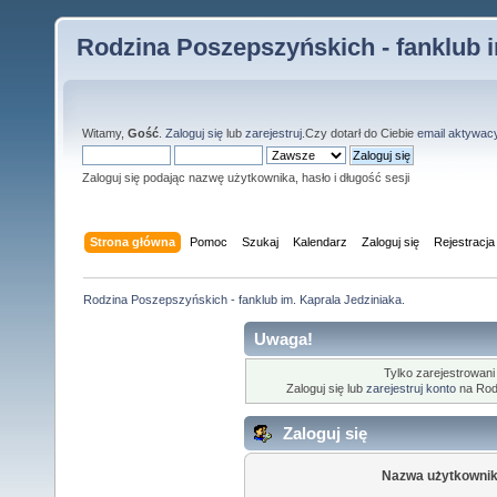
Rodzina Poszepszyńskich - fanklub i
Witamy,
Gość
.
Zaloguj się
lub
zarejestruj
.Czy dotarł do Ciebie
email aktywac
Zaloguj się podając nazwę użytkownika, hasło i długość sesji
Strona główna
Pomoc
Szukaj
Kalendarz
Zaloguj się
Rejestracja
Rodzina Poszepszyńskich - fanklub im. Kaprala Jedziniaka.
Uwaga!
Tylko zarejestrowani
Zaloguj się lub
zarejestruj konto
na Rodz
Zaloguj się
Nazwa użytkownik