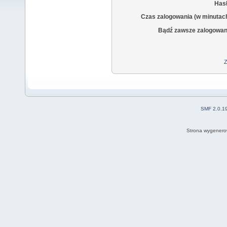
Hasł
Czas zalogowania (w minutac
Bądź zawsze zalogowan
Z
SMF 2.0.1
Strona wygenero