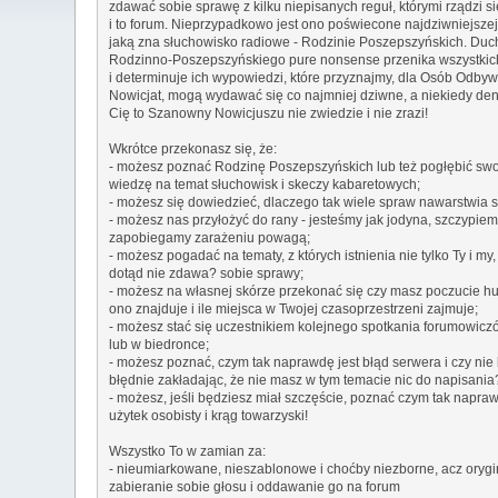
zdawać sobie sprawę z kilku niepisanych reguł, którymi rządzi si
i to forum. Nieprzypadkowo jest ono poświecone najdziwniejszej
jaką zna słuchowisko radiowe - Rodzinie Poszepszyńskich. Duc
Rodzinno-Poszepszyńskiego pure nonsense przenika wszystkic
i determinuje ich wypowiedzi, które przyznajmy, dla Osób Odby
Nowicjat, mogą wydawać się co najmniej dziwne, a niekiedy de
Cię to Szanowny Nowicjuszu nie zwiedzie i nie zrazi!
Wkrótce przekonasz się, że:
- możesz poznać Rodzinę Poszepszyńskich lub też pogłębić swo
wiedzę na temat słuchowisk i skeczy kabaretowych;
- możesz się dowiedzieć, dlaczego tak wiele spraw nawarstwia się
- możesz nas przyłożyć do rany - jesteśmy jak jodyna, szczypiem
zapobiegamy zarażeniu powagą;
- możesz pogadać na tematy, z których istnienia nie tylko Ty i my, 
dotąd nie zdawa? sobie sprawy;
- możesz na własnej skórze przekonać się czy masz poczucie hu
ono znajduje i ile miejsca w Twojej czasoprzestrzeni zajmuje;
- możesz stać się uczestnikiem kolejnego spotkania forumowicz
lub w biedronce;
- możesz poznać, czym tak naprawdę jest błąd serwera i czy nie 
błędnie zakładając, że nie masz w tym temacie nic do napisania
- możesz, jeśli będziesz miał szczęście, poznać czym tak napra
użytek osobisty i krąg towarzyski!
Wszystko To w zamian za:
- nieumiarkowane, nieszablonowe i choćby niezborne, acz oryg
zabieranie sobie głosu i oddawanie go na forum