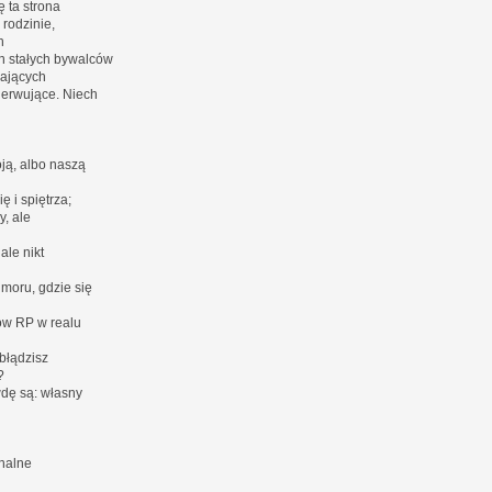
ę ta strona
 rodzinie,
h
h stałych bywalców
wających
nerwujące. Niech
ją, albo naszą
 i spiętrza;
y, ale
ale nikt
moru, gdzie się
ów RP w realu
błądzisz
?
wdę są: własny
inalne