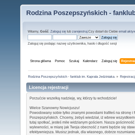
Rodzina Poszepszyńskich - fanklub
Witamy,
Gość
.
Zaloguj się
lub
zarejestruj
.Czy dotarł do Ciebie
email akty
Zaloguj się podając nazwę użytkownika, hasło i długość sesji
Strona główna
Pomoc
Szukaj
Kalendarz
Zaloguj się
Rejestra
Rodzina Poszepszyńskich - fanklub im. Kaprala Jedziniaka.
»
Rejestracj
Licencja rejestracji
Porzućcie wszelką nadzieję, wy, którzy tu wchodzicie!
Wielce Szanowny Nowicjuszu!
Powodowany sobie tylko znanymi powodami trafiłeś na stronę i
Poszepszyńskich. Chcemy, żebyś wiedział, iż wbrew wszystkiem
tutaj spotkać, jesteś mile widzianym gościem. Nasza gościnność
wylewności, w miarę jak Twoja obecność z nami będzie się staw
efektywniejsza. Musisz jednak, dla własnego, dobrze rozumiane