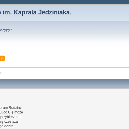
 im. Kaprala Jedziniaka.
wacyjny?
cja
a
 forum Rodziny
u, co Cię może
 przybierze na
aę częstsza i
go dobra,