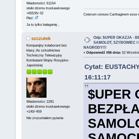
Wiadomości: 61154
słoiki dżemu truskawkowego
+65535/-32
Ceterum censeo Carthaginem esse 
Płeć:
Ja tu tylko bałaganię...
Odp: $UPER OKAZJA - 
szczutek
SAMOLOT, SZYBOWIEC I
Kompanijny kolaborant bez
NAGRODY!!!
klasy; As szkodnictwa
«
Odpowiedź #56 dnia:
02 Września
Techniczny Telewizyjny
Kombatant Wojny Rosyjsko-
Cytat: EUSTACHY
Japońskiej
16:11:17
$UPER 
Wiadomości: 2281
BEZPŁA
słoiki dżemu truskawkowego
+140/-459
Nie zrozumiałem pytania
SAMOLO
SAMOCH