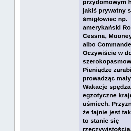
przydomowym h
jakiś prywatny 
śmigłowiec np.
amerykański Rob
Cessna, Mooney,
albo Commander 
Oczywiście w d
szerokopasmowy 
Pieniądze zarab
prowadząc mały
Wakacje spędza
egzotyczne kraje
uśmiech. Przyzn
że fajnie jest t
to stanie się
rzeczywistością