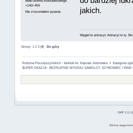
do bardziej luk
słoiki dżemu truskawkowego
+140/-459
jakich.
Nie zrozumiałem pytania
Węgiel to antracyt. Antracyt to ty. Sk
Strony:
1
2
3
[
4
]
Do góry
Rodzina Poszepszyńskich - fanklub im. Kaprala Jedziniaka.
»
Kategoria ogó
$UPER OKAZJA - BEZPŁATNIE WYGRAJ SAMOLOT, SZYBOWIEC I INNE
SMF 2.0.1
Strona wygenero