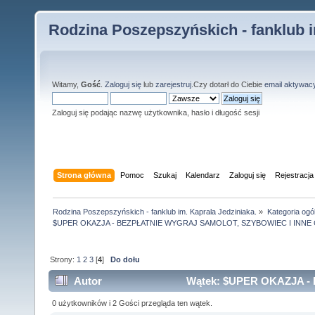
Rodzina Poszepszyńskich - fanklub i
Witamy,
Gość
.
Zaloguj się
lub
zarejestruj
.Czy dotarł do Ciebie
email aktywac
Zaloguj się podając nazwę użytkownika, hasło i długość sesji
Strona główna
Pomoc
Szukaj
Kalendarz
Zaloguj się
Rejestracja
Rodzina Poszepszyńskich - fanklub im. Kaprala Jedziniaka.
»
Kategoria ogó
$UPER OKAZJA - BEZPŁATNIE WYGRAJ SAMOLOT, SZYBOWIEC I INNE
Strony:
1
2
3
[
4
]
Do dołu
Autor
Wątek: $UPER OKAZJA -
NAGRODY!!! (Przeczytany 58954 razy)
0 użytkowników i 2 Gości przegląda ten wątek.