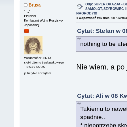
Odp: $UPER OKAZJA - 
Bruxa
SAMOLOT, SZYBOWIEC I
^,..,^
NAGRODY!!!
Pierdziel
«
Odpowiedź #45 dnia:
08 Kwietnia
Kombatant Wojny Rosyjsko-
Japońskiej
Cytat: Stefan w 0
nothing to be afe
Wiadomości: 44713
słoiki dżemu truskawkowego
Nie wiem, a po 
+65535/-65535
ja tu tylko sprzątam...
Cytat: Ali w 08 K
Takiemu to nawet
spadnie...
* niepotrzebe skr