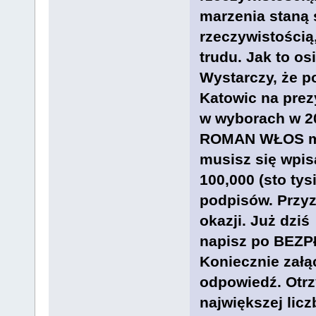
marzenia staną 
rzeczywistością,
trudu. Jak to o
Wystarczy, że 
Katowic na pre
w wyborach w 20
ROMAN WŁOS m
musisz się wpis
100,000 (sto tys
podpisów. Przyzn
okazji. Już dziś
napisz po BEZPŁ
Koniecznie załą
odpowiedź. Otrz
największej lic