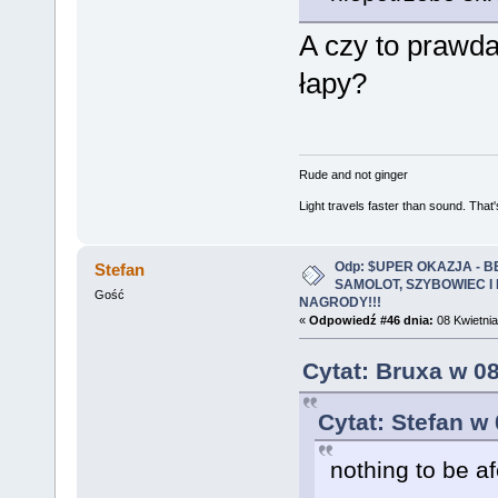
A czy to prawda
łapy?
Rude and not ginger
Light travels faster than sound. Tha
Odp: $UPER OKAZJA - 
Stefan
SAMOLOT, SZYBOWIEC I
Gość
NAGRODY!!!
«
Odpowiedź #46 dnia:
08 Kwietnia
Cytat: Bruxa w 08
Cytat: Stefan w
nothing to be a