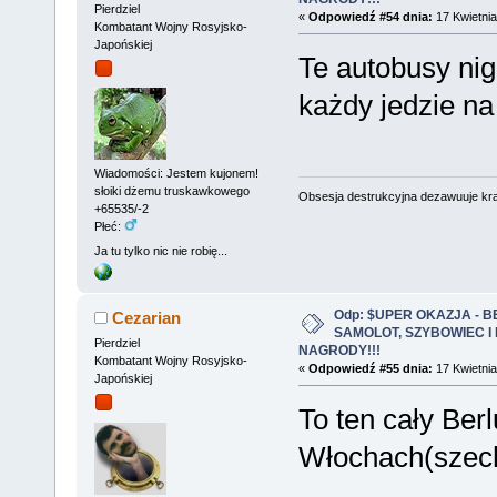
Pierdziel
«
Odpowiedź #54 dnia:
17 Kwietnia
Kombatant Wojny Rosyjsko-
Japońskiej
Te autobusy nig
każdy jedzie na
Wiadomości: Jestem kujonem!
słoiki dżemu truskawkowego
Obsesja destrukcyjna dezawuuje kr
+65535/-2
Płeć:
Ja tu tylko nic nie robię...
Odp: $UPER OKAZJA - 
Cezarian
SAMOLOT, SZYBOWIEC I
Pierdziel
NAGRODY!!!
Kombatant Wojny Rosyjsko-
«
Odpowiedź #55 dnia:
17 Kwietnia
Japońskiej
To ten cały Ber
Włochach(szec