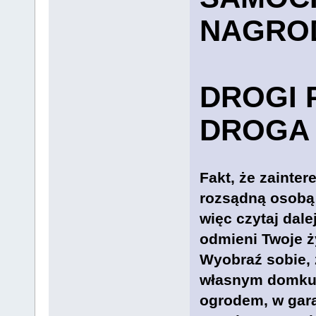
NAGRO
DROGI 
DROGA 
Fakt, że zainter
rozsądną osobą 
więc czytaj dal
odmieni Twoje ż
Wyobraź sobie, 
własnym domku
ogrodem, w gar