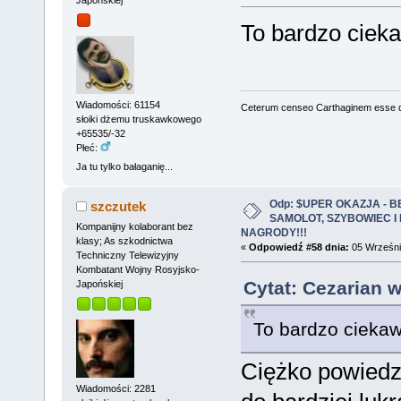
Japońskiej
To bardzo ciek
Wiadomości: 61154
Ceterum censeo Carthaginem esse 
słoiki dżemu truskawkowego
+65535/-32
Płeć:
Ja tu tylko bałaganię...
Odp: $UPER OKAZJA - 
szczutek
SAMOLOT, SZYBOWIEC I
Kompanijny kolaborant bez
NAGRODY!!!
klasy; As szkodnictwa
«
Odpowiedź #58 dnia:
05 Września
Techniczny Telewizyjny
Kombatant Wojny Rosyjsko-
Cytat: Cezarian 
Japońskiej
To bardzo cieka
Ciężko powiedzi
Wiadomości: 2281