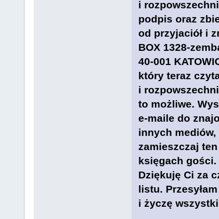
i rozpowszechnia
podpis oraz zbi
od przyjaciół i
BOX 1328-zemba
40-001 KATOWICE
który teraz czyt
i rozpowszechnia
to możliwe. Wys
e-maile do znaj
innych mediów,
zamieszczaj ten 
księgach gości.
Dziękuję Ci za 
listu. Przesyła
i życzę wszystk