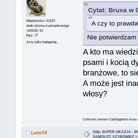
Cytat: Bruxa w 
Wiadomości: 61154
A czy to prawda
słoiki dżemu truskawkowego
+65535/-32
Płeć:
Nie potwierdzam
Ja tu tylko bałaganię...
A kto ma wiedzie
psami i kocią dy
branżowe, to si
A może jest ina
włosy?
Ceterum censeo Carthaginem esse 
Odp: $UPER OKAZJA - 
Leon74
SAMOLOT, SZYBOWIEC I