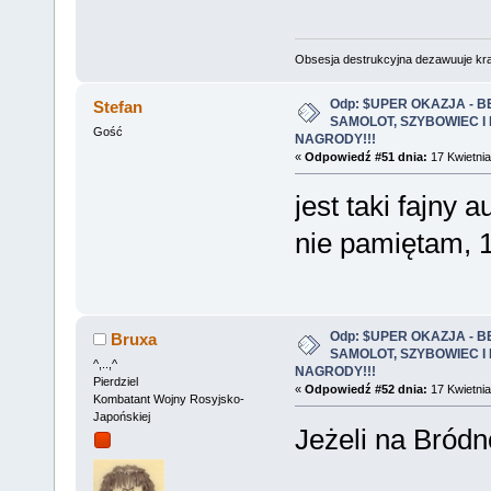
Obsesja destrukcyjna dezawuuje kr
Odp: $UPER OKAZJA - 
Stefan
SAMOLOT, SZYBOWIEC I
Gość
NAGRODY!!!
«
Odpowiedź #51 dnia:
17 Kwietnia
jest taki fajny
nie pamiętam, 1
Odp: $UPER OKAZJA - 
Bruxa
SAMOLOT, SZYBOWIEC I
^,..,^
NAGRODY!!!
Pierdziel
«
Odpowiedź #52 dnia:
17 Kwietnia
Kombatant Wojny Rosyjsko-
Japońskiej
Jeżeli na Bródn