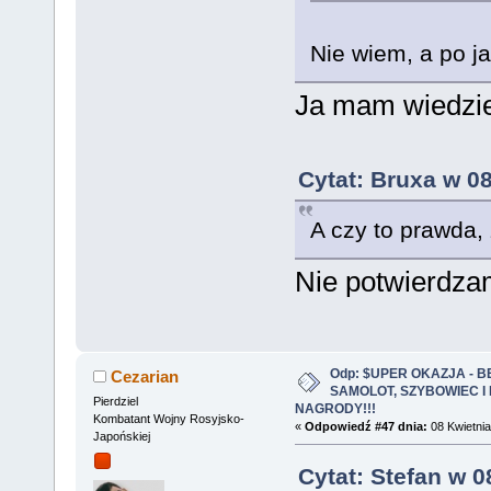
Nie wiem, a po j
Ja mam wiedzi
Cytat: Bruxa w 08
A czy to prawda,
Nie potwierdza
Odp: $UPER OKAZJA - 
Cezarian
SAMOLOT, SZYBOWIEC I
Pierdziel
NAGRODY!!!
Kombatant Wojny Rosyjsko-
«
Odpowiedź #47 dnia:
08 Kwietnia
Japońskiej
Cytat: Stefan w 0