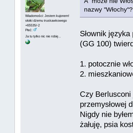
A może nie Włos
nazwy "Włochy"?
Wiadomości: Jestem kujonem!
słoiki dżemu truskawkowego
+65535/-2
Płeć:
Słownik języka 
Ja tu tylko nic nie robię...
(GG 100) twierd
1. potocznie wł
2. mieszkanio
Czy Berlusconi
przemysłowej d
Nigdy nie byłem
żałuję, psia kos