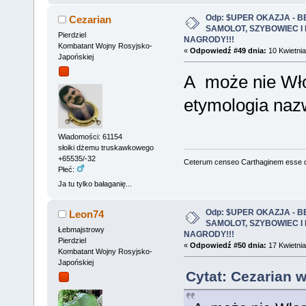
Odp: $UPER OKAZJA - 
Cezarian
SAMOLOT, SZYBOWIEC I
Pierdziel
NAGRODY!!!
Kombatant Wojny Rosyjsko-
«
Odpowiedź #49 dnia:
10 Kwietnia
Japońskiej
A może nie Wło
etymologia naz
Wiadomości: 61154
słoiki dżemu truskawkowego
+65535/-32
Ceterum censeo Carthaginem esse 
Płeć:
Ja tu tylko bałaganię...
Odp: $UPER OKAZJA - 
Leon74
SAMOLOT, SZYBOWIEC I
Łebmajstrowy
NAGRODY!!!
Pierdziel
«
Odpowiedź #50 dnia:
17 Kwietnia
Kombatant Wojny Rosyjsko-
Japońskiej
Cytat: Cezarian w