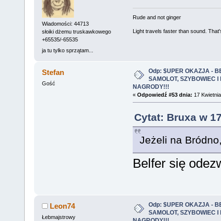
Rude and not ginger
Wiadomości: 44713
Light travels faster than sound. Tha
słoiki dżemu truskawkowego
+65535/-65535
ja tu tylko sprzątam...
Odp: $UPER OKAZJA - 
Stefan
SAMOLOT, SZYBOWIEC I
Gość
NAGRODY!!!
«
Odpowiedź #53 dnia:
17 Kwietnia
Cytat: Bruxa w 17
Jeżeli na Bródno,
Belfer się ode
Odp: $UPER OKAZJA - 
Leon74
SAMOLOT, SZYBOWIEC I
Łebmajstrowy
NAGRODY!!!