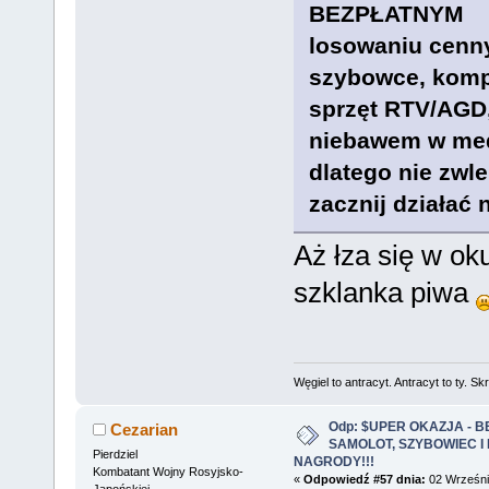
BEZPŁATNYM
losowaniu cenn
szybowce, komp
sprzęt RTV/AGD,
niebawem w med
dlatego nie zwle
zacznij działać 
Aż łza się w oku
szklanka piwa
Węgiel to antracyt. Antracyt to ty. Sk
Odp: $UPER OKAZJA - 
Cezarian
SAMOLOT, SZYBOWIEC I
Pierdziel
NAGRODY!!!
Kombatant Wojny Rosyjsko-
«
Odpowiedź #57 dnia:
02 Września