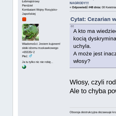
Łebmajstrowy
NAGRODY!!!
Pierdziel
«
Odpowiedź #48 dnia:
08 Kwietnia
Kombatant Wojny Rosyjsko-
Japońskiej
Cytat: Cezarian w
A kto ma wiedzieć?
kocią dyskryminac
Wiadomości: Jestem kujonem!
uchyla.
słoiki dżemu truskawkowego
A może jest inacz
+65535/-2
Płeć:
włosy?
Ja tu tylko nic nie robię...
Włosy, czyli ro
Ale to chyba po
Obsesja destrukcyjna dezawuuje kr