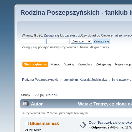
Rodzina Poszepszyńskich - fanklub i
Witamy,
Gość
.
Zaloguj się
lub
zarejestruj
.Czy dotarł do Ciebie
email aktywac
Zaloguj się podając nazwę użytkownika, hasło i długość sesji
Strona główna
Pomoc
Szukaj
Kalendarz
Zaloguj się
Rejestracja
Rodzina Poszepszyńskich - fanklub im. Kaprala Jedziniaka.
»
Inne utwory s
Strony:
1
2
3
[
4
]
Do dołu
Autor
Wątek: Teatrzyk zielone o
0 użytkowników i 2 Gości przegląda ten wątek.
Odp: Teatrzyk zielone oko
Bluesmanniak
«
Odpowiedź #45 dnia:
11 W
ZOMOwiec