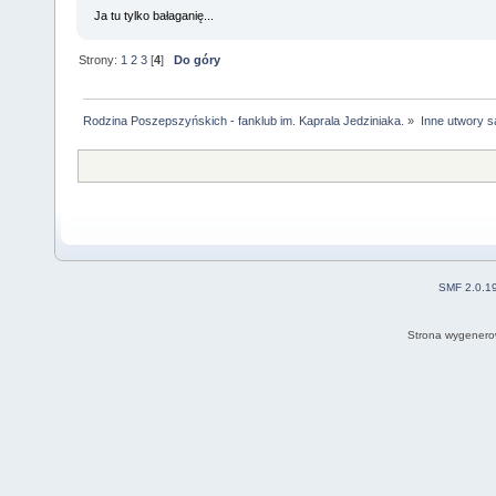
Ja tu tylko bałaganię...
Strony:
1
2
3
[
4
]
Do góry
Rodzina Poszepszyńskich - fanklub im. Kaprala Jedziniaka.
»
Inne utwory s
SMF 2.0.1
Strona wygenero