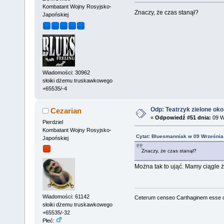
Kombatant Wojny Rosyjsko-
Znaczy, że czas stanął?
Japońskiej
Wiadomości: 30962
słoiki dżemu truskawkowego
+65535/-4
Odp: Teatrzyk zielone oko
Cezarian
«
Odpowiedź #51 dnia:
09 W
Pierdziel
Kombatant Wojny Rosyjsko-
Cytat: Bluesmanniak w 09 Września
Japońskiej
Znaczy, że czas stanął?
Można tak to ująć. Mamy ciągle
Wiadomości: 61142
Ceterum censeo Carthaginem esse 
słoiki dżemu truskawkowego
+65535/-32
Płeć: