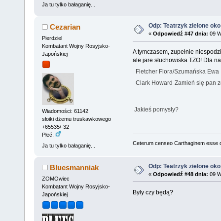
Ja tu tylko bałaganię...
Odp: Teatrzyk zielone oko
Cezarian
«
Odpowiedź #47 dnia:
09 W
Pierdziel
Kombatant Wojny Rosyjsko-
A tymczasem, zupełnie niespodzie
Japońskiej
ale jare słuchowiska TZO! Dla n
Fletcher Flora/Szumańska Ewa
Clark Howard
Zamień się pan 
Jakieś pomysły?
Wiadomości: 61142
słoiki dżemu truskawkowego
+65535/-32
Płeć:
Ceterum censeo Carthaginem esse 
Ja tu tylko bałaganię...
Odp: Teatrzyk zielone oko
Bluesmanniak
«
Odpowiedź #48 dnia:
09 W
ZOMOwiec
Kombatant Wojny Rosyjsko-
Były czy będą?
Japońskiej