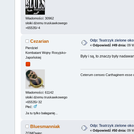
Wiadomości: 30962
słoiki dżemu truskawkowego
+65535/-4
Odp: Teatrzyk zielone oko
Cezarian
«
Odpowiedź #49 dnia:
09 W
Pierdziel
Kombatant Wojny Rosyjsko-
Były i są, to znaczy były nadawan
Japońskiej
Ceterum censeo Carthaginem esse 
Wiadomości: 61142
słoiki dżemu truskawkowego
+65535/-32
Płeć:
Ja tu tylko bałaganię...
Odp: Teatrzyk zielone oko
Bluesmanniak
«
Odpowiedź #50 dnia:
09 W
ZOMOwiec