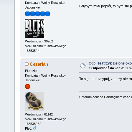
Kombatant Wojny Rosyjsko-
Gdybym miał popiół, to bym się p
Japońskiej
Wiadomości: 30962
słoiki dżemu truskawkowego
+65535/-4
Odp: Teatrzyk zielone oko
Cezarian
«
Odpowiedź #46 dnia:
11 W
Pierdziel
Kombatant Wojny Rosyjsko-
To się nie rozsypuj, znaczy nie r
Japońskiej
Ceterum censeo Carthaginem esse 
Wiadomości: 61142
słoiki dżemu truskawkowego
+65535/-32
Płeć: