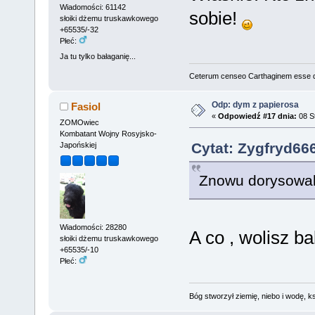
Wiadomości: 61142
sobie!
słoiki dżemu truskawkowego
+65535/-32
Płeć:
Ja tu tylko bałaganię...
Ceterum censeo Carthaginem esse 
Odp: dym z papierosa
Fasiol
«
Odpowiedź #17 dnia:
08 St
ZOMOwiec
Kombatant Wojny Rosyjsko-
Cytat: Zygfryd666
Japońskiej
Znowu dorysowali
Wiadomości: 28280
A co , wolisz b
słoiki dżemu truskawkowego
+65535/-10
Płeć:
Bóg stworzył ziemię, niebo i wodę, ks