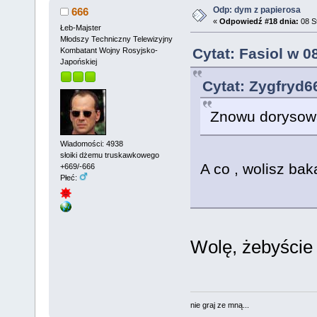
Odp: dym z papierosa
666
«
Odpowiedź #18 dnia:
08 St
Łeb-Majster
Młodszy Techniczny Telewizyjny
Cytat: Fasiol w 0
Kombatant Wojny Rosyjsko-
Japońskiej
Cytat: Zygfryd6
Znowu dorysowal
Wiadomości: 4938
słoiki dżemu truskawkowego
A co , wolisz ba
+669/-666
Płeć:
Wolę, żebyście 
nie graj ze mną...