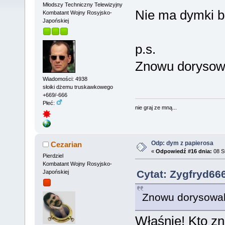
Młodszy Techniczny Telewizyjny
Nie ma dymki bez
Kombatant Wojny Rosyjsko-
Japońskiej
p.s.
Znowu dorysowa
Wiadomości: 4938
słoiki dżemu truskawkowego
+669/-666
Płeć:
nie graj ze mną...
Odp: dym z papierosa
Cezarian
«
Odpowiedź #16 dnia:
08 St
Pierdziel
Kombatant Wojny Rosyjsko-
Cytat: Zygfryd666
Japońskiej
Znowu dorysowali
Właśnie! Kto 