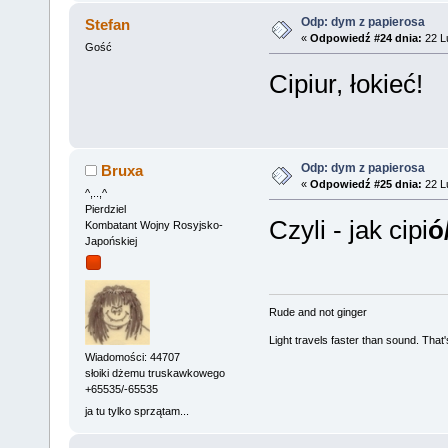
Odp: dym z papierosa
Stefan
«
Odpowiedź #24 dnia:
22 Lu
Gość
Cipiur, łokieć!
Odp: dym z papierosa
Bruxa
«
Odpowiedź #25 dnia:
22 Lu
^,..,^
Pierdziel
Czyli - jak cipi
ó
Kombatant Wojny Rosyjsko-
Japońskiej
Rude and not ginger
Light travels faster than sound. Tha
Wiadomości: 44707
słoiki dżemu truskawkowego
+65535/-65535
ja tu tylko sprzątam...