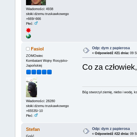
Wiadomości: 4938
słoiki dżemu truskawkowego
+669/-666
Płeć:
Odp: dym z papierosa
Fasiol
«
Odpowiedź #21 dnia:
09 St
ZOMOwiec
Kombatant Wojny Rosyjsko-
Co za człowiek
Japońskiej
Bóg stworzył ziemię, niebo i wodę, ks
Wiadomości: 28280
słoiki dżemu truskawkowego
+65535/-10
Płeć:
Odp: dym z papierosa
Stefan
«
Odpowiedź #22 dnia:
09 St
Gość