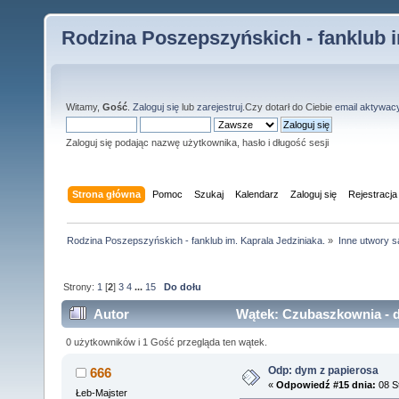
Rodzina Poszepszyńskich - fanklub i
Witamy,
Gość
.
Zaloguj się
lub
zarejestruj
.Czy dotarł do Ciebie
email aktywac
Zaloguj się podając nazwę użytkownika, hasło i długość sesji
Strona główna
Pomoc
Szukaj
Kalendarz
Zaloguj się
Rejestracja
Rodzina Poszepszyńskich - fanklub im. Kaprala Jedziniaka.
»
Inne utwory s
Strony:
1
[
2
]
3
4
...
15
Do dołu
Autor
Wątek: Czubaszkownia - d
0 użytkowników i 1 Gość przegląda ten wątek.
Odp: dym z papierosa
666
«
Odpowiedź #15 dnia:
08 St
Łeb-Majster