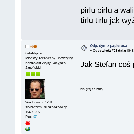
pirlu pirlu a wa
tirlu tirlu jak wy
Odp: dym z papierosa
666
«
Odpowiedź #23 dnia:
09 St
Łeb-Majster
Młodszy Techniczny Telewizyjny
Jak Stefan coś 
Kombatant Wojny Rosyjsko-
Japońskiej
nie graj ze mną...
Wiadomości: 4938
słoiki dżemu truskawkowego
+669/-666
Płeć: