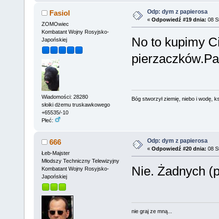
Odp: dym z papierosa
Fasiol
«
Odpowiedź #19 dnia:
08 St
ZOMOwiec
Kombatant Wojny Rosyjsko-
No to kupimy C
Japońskiej
pierzaczków.Par
Wiadomości: 28280
Bóg stworzył ziemię, niebo i wodę, ks
słoiki dżemu truskawkowego
+65535/-10
Płeć:
Odp: dym z papierosa
666
«
Odpowiedź #20 dnia:
08 St
Łeb-Majster
Młodszy Techniczny Telewizyjny
Nie. Żadnych (
Kombatant Wojny Rosyjsko-
Japońskiej
nie graj ze mną...