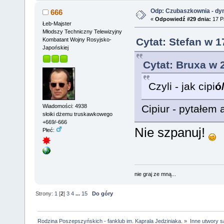
Odp: Czubaszkownia - dy
666
«
Odpowiedź #29 dnia:
17 Pa
Łeb-Majster
Młodszy Techniczny Telewizyjny
Cytat: Stefan w 1
Kombatant Wojny Rosyjsko-
Japońskiej
Cytat: Bruxa w 
Czyli - jak cipi
ó
Wiadomości: 4938
Cipiur - pytałem 
słoiki dżemu truskawkowego
+669/-666
Nie szpanuj!
Płeć:
nie graj ze mną...
Strony:
1
[
2
]
3
4
...
15
Do góry
Rodzina Poszepszyńskich - fanklub im. Kaprala Jedziniaka.
»
Inne utwory s