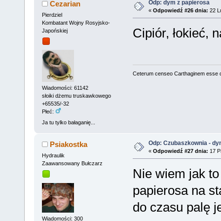
Odp: dym z papierosa
Cezarian
«
Odpowiedź #26 dnia:
22 Lu
Pierdziel
Kombatant Wojny Rosyjsko-
Cipiór, łokieć,
Japońskiej
Ceterum censeo Carthaginem esse 
Wiadomości: 61142
słoiki dżemu truskawkowego
+65535/-32
Płeć:
Ja tu tylko bałaganię...
Odp: Czubaszkownia - dy
Psiakostka
«
Odpowiedź #27 dnia:
17 Pa
Hydraulik
Zaawansowany Bułczarz
Nie wiem jak to
papierosa na st
do czasu palę j
Wiadomości: 300