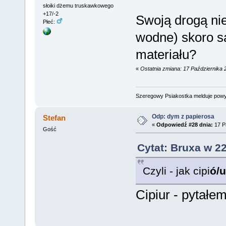
słoiki dżemu truskawkowego
+17/-2
Swoją drogą nie
Płeć:
wodne) skoro s
materiału?
«
Ostatnia zmiana: 17 Października 
Szeregowy Psiakostka melduje pow
Odp: dym z papierosa
Stefan
«
Odpowiedź #28 dnia:
17 Pa
Gość
Cytat: Bruxa w 2
Czyli - jak cipi
ó/u
Cipiur - pytałem