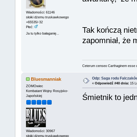
Wiadomości: 61146
słoiki dżemu truskawkowego
+65535/-32
Płeć:
Tak kończą niet
Ja tu tylko bałaganię...
zapomniał, że 
Ceterum censeo Carthaginem esse 
Odp: Saga rodu Falczakó
Bluesmanniak
«
Odpowiedź #40 dnia:
15 Lu
ZOMOwiec
Kombatant Wojny Rosyjsko-
Śmietnik to jed
Japońskiej
Wiadomości: 30967
słoiki dżemu truskawkowego