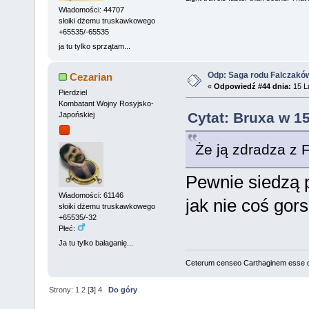
Wiadomości: 44707
słoiki dżemu truskawkowego
+65535/-65535
ja tu tylko sprzątam...
Odp: Saga rodu Falczakó
Cezarian
«
Odpowiedź #44 dnia:
15 Lu
Pierdziel
Kombatant Wojny Rosyjsko-
Cytat: Bruxa w 1
Japońskiej
Że ją zdradza z 
Pewnie siedzą 
Wiadomości: 61146
jak nie coś gor
słoiki dżemu truskawkowego
+65535/-32
Płeć:
Ja tu tylko bałaganię...
Ceterum censeo Carthaginem esse 
Strony:
1
2
[
3
]
4
Do góry