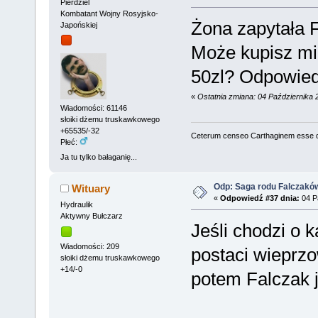
Pierdziel
Kombatant Wojny Rosyjsko-
Żona zapytała F
Japońskiej
Może kupisz mi 
50zl? Odpowied
«
Ostatnia zmiana: 04 Października 
Wiadomości: 61146
słoiki dżemu truskawkowego
+65535/-32
Ceterum censeo Carthaginem esse 
Płeć:
Ja tu tylko bałaganię...
Odp: Saga rodu Falczakó
Wituary
«
Odpowiedź #37 dnia:
04 Pa
Hydraulik
Aktywny Bułczarz
Jeśli chodzi o k
Wiadomości: 209
postaci wieprzow
słoiki dżemu truskawkowego
+14/-0
potem Falczak 