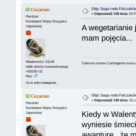
Odp: Saga rodu Falczakó
Cezarian
«
Odpowiedź #38 dnia:
04 Pa
Pierdziel
Kombatant Wojny Rosyjsko-
A wegetarianie 
Japońskiej
mam pojęcia...
Wiadomości: 61146
Ceterum censeo Carthaginem esse 
słoiki dżemu truskawkowego
+65535/-32
Płeć:
Ja tu tylko bałaganię...
Odp: Saga rodu Falczakó
Cezarian
«
Odpowiedź #39 dnia:
15 Lu
Pierdziel
Kombatant Wojny Rosyjsko-
Kiedy w Walent
Japońskiej
wyniesie śmieci
awanturę, że m