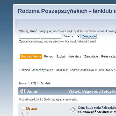
Rodzina Poszepszyńskich - fanklub i
Witamy,
Gość
.
Zaloguj się
lub
zarejestruj
.Czy dotarł do Ciebie
email aktywac
Zaloguj się podając nazwę użytkownika, hasło i długość sesji
Strona główna
Pomoc
Szukaj
Kalendarz
Zaloguj się
Rejestracja
Rodzina Poszepszyńskich - fanklub im. Kaprala Jedziniaka.
»
Inne utwory s
Strony:
1
2
[
3
]
4
Do dołu
Autor
Wątek: Saga rodu Falczak
0 użytkowników i 1 Gość przegląda ten wątek.
Odp: Saga rodu Falczakó
Bruxa
«
Odpowiedź #30 dnia:
08 M
^,..,^