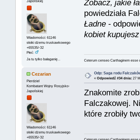
Zobacz, jakie ł
Japońskiej
powiedziała Fa
Ładne -
odpowie
kobiet kupujesz 
Wiadomości: 61146
słoiki dżemu truskawkowego
+65535/-32
Płeć:
Ja tu tylko bałaganię...
Ceterum censeo Carthaginem esse 
Odp: Saga rodu Falczakó
Cezarian
«
Odpowiedź #34 dnia:
27 M
Pierdziel
Kombatant Wojny Rosyjsko-
Znakomite zrobi
Japońskiej
Falczakowej. Ni
które zrobiły tw
Wiadomości: 61146
słoiki dżemu truskawkowego
+65535/-32
Ceterum censeo Carthaginem esse 