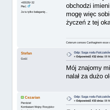
+65535/-32
obchodzi imien
Płeć:
Ja tu tylko bałaganię...
mogę więc sobi
życzeń z tej oka
Ceterum censeo Carthaginem esse 
Odp: Saga rodu Falczakó
Stefan
«
Odpowiedź #32 dnia:
08 M
Gość
Mój znajomy mia
nalał za dużo ol
Odp: Saga rodu Falczakó
Cezarian
«
Odpowiedź #33 dnia:
08 M
Pierdziel
Kombatant Wojny Rosyjsko-