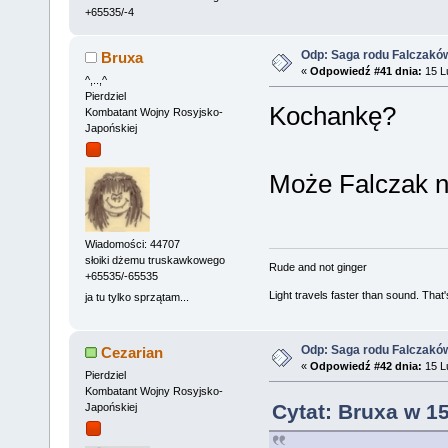
+65535/-4
Odp: Saga rodu Falczakó
Bruxa
«
Odpowiedź #41 dnia:
15 Lu
^,..,^
Pierdziel
Kochankę?
Kombatant Wojny Rosyjsko-
Japońskiej
Może Falczak n
Wiadomości: 44707
słoiki dżemu truskawkowego
Rude and not ginger
+65535/-65535
Light travels faster than sound. Tha
ja tu tylko sprzątam...
Odp: Saga rodu Falczakó
Cezarian
«
Odpowiedź #42 dnia:
15 Lu
Pierdziel
Kombatant Wojny Rosyjsko-
Cytat: Bruxa w 1
Japońskiej