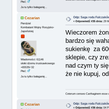
Płeć:
Ja tu tylko bałaganię...
Odp: Saga rodu Falczakó
Cezarian
«
Odpowiedź #35 dnia:
29 M
Pierdziel
Kombatant Wojny Rosyjsko-
Wieczorem żona
Japońskiej
bardzo się waha
sukienkę za 600
sklepie, czy z
Wiadomości: 61146
nad czym ty si
słoiki dżemu truskawkowego
+65535/-32
Płeć:
że nie kupuj, o
Ja tu tylko bałaganię...
Ceterum censeo Carthaginem esse 
Odp: Saga rodu Falczakó
Cezarian
«
Odpowiedź #36 dnia:
04 Pa