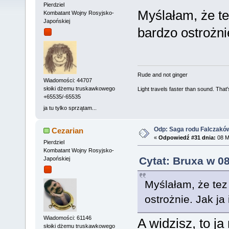
Pierdziel
Myślałam, że te
Kombatant Wojny Rosyjsko-
Japońskiej
bardzo ostrożnie
Rude and not ginger
Wiadomości: 44707
słoiki dżemu truskawkowego
Light travels faster than sound. Tha
+65535/-65535
ja tu tylko sprzątam...
Odp: Saga rodu Falczakó
Cezarian
«
Odpowiedź #31 dnia:
08 M
Pierdziel
Kombatant Wojny Rosyjsko-
Cytat: Bruxa w 0
Japońskiej
Myślałam, że tez
ostrożnie. Jak ja 
Wiadomości: 61146
A widzisz, to j
słoiki dżemu truskawkowego