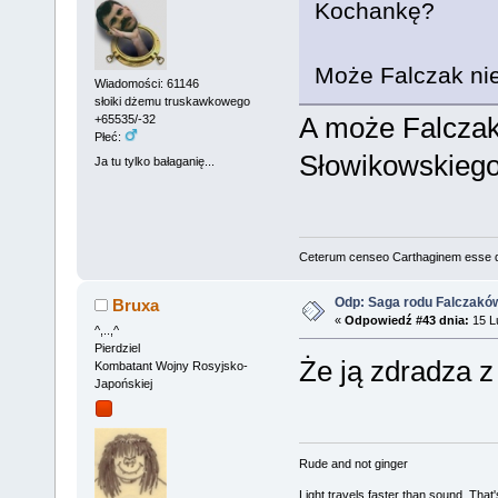
Kochankę?
Może Falczak nie
Wiadomości: 61146
słoiki dżemu truskawkowego
A może Falczak
+65535/-32
Płeć:
Słowikowskieg
Ja tu tylko bałaganię...
Ceterum censeo Carthaginem esse 
Odp: Saga rodu Falczakó
Bruxa
«
Odpowiedź #43 dnia:
15 Lu
^,..,^
Pierdziel
Że ją zdradza 
Kombatant Wojny Rosyjsko-
Japońskiej
Rude and not ginger
Light travels faster than sound. Tha