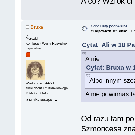
A co? Wzrok ci 
Odp: Listy pochwalne
Bruxa
«
Odpowiedź #39 dnia:
19 Pa
^,..,^
Pierdziel
Cytat: Ali w 18 P
Kombatant Wojny Rosyjsko-
Japońskiej
A nie
Cytat: Bruxa w 
Albo innym sze
Wiadomości: 44721
słoiki dżemu truskawkowego
A nie powinnaś ta
+65535/-65535
ja tu tylko sprzątam...
Od razu tam po 
Szmoncesa zn