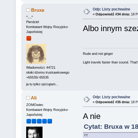
Odp: Listy pochwalne
Bruxa
«
Odpowiedź #34 dnia:
18 Pa
^,..,^
Pierdziel
Albo innym sze
Kombatant Wojny Rosyjsko-
Japońskiej
Rude and not ginger
Light travels faster than sound. Tha
Wiadomości: 44721
słoiki dżemu truskawkowego
+65535/-65535
ja tu tylko sprzątam...
Odp: Listy pochwalne
Ali
«
Odpowiedź #35 dnia:
18 Pa
ZOMOwiec
Kombatant Wojny Rosyjsko-
A nie
Japońskiej
Cytat: Bruxa w 18