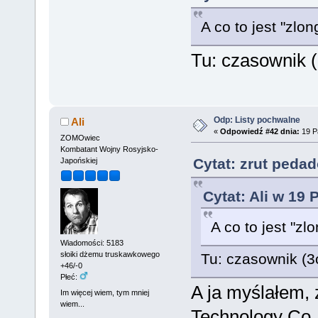
A co to jest "zlon
Tu: czasownik (3
Odp: Listy pochwalne
Ali
«
Odpowiedź #42 dnia:
19 Pa
ZOMOwiec
Kombatant Wojny Rosyjsko-
Cytat: zrut peda
Japońskiej
Cytat: Ali w 19 
A co to jest "zl
Wiadomości: 5183
słoiki dżemu truskawkowego
Tu: czasownik (3os
+46/-0
Płeć:
A ja myślałem, 
Im więcej wiem, tym mniej
wiem...
Technology Co. 