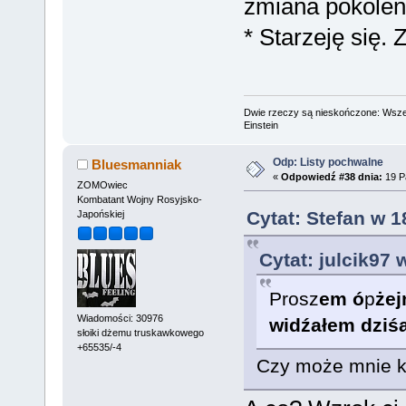
zmiana pokolen
* Starzeję się
Dwie rzeczy są nieskończone: Wszech
Einstein
Odp: Listy pochwalne
Bluesmanniak
«
Odpowiedź #38 dnia:
19 Pa
ZOMOwiec
Kombatant Wojny Rosyjsko-
Cytat: Stefan w 1
Japońskiej
Cytat: julcik97 
Prosz
em
ó
p
ż
ej
Wiadomości: 30976
wi
dź
ałem dzi
ś
słoiki dżemu truskawkowego
+65535/-4
Czy może mnie kt