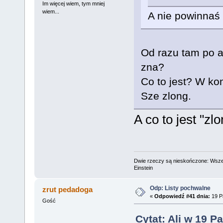
Im więcej wiem, tym mniej
wiem...
A nie powinnaś 
Od razu tam po a
zna?
Co to jest? W kon
Sze zlong.
A co to jest "zl
Dwie rzeczy są nieskończone: Wszech
Einstein
Odp: Listy pochwalne
zrut pedadoga
«
Odpowiedź #41 dnia:
19 Pa
Gość
Cytat: Ali w 19 P