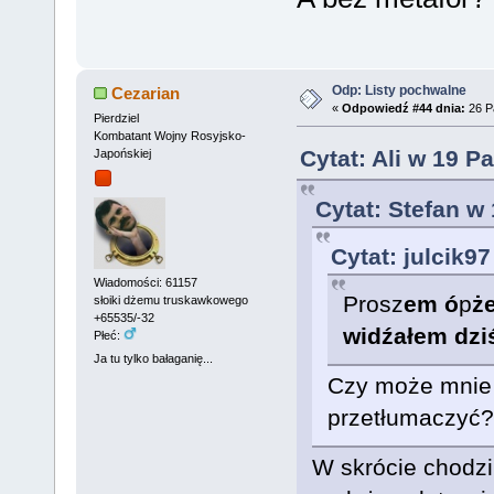
Odp: Listy pochwalne
Cezarian
«
Odpowiedź #44 dnia:
26 Pa
Pierdziel
Kombatant Wojny Rosyjsko-
Cytat: Ali w 19 P
Japońskiej
Cytat: Stefan w
Cytat: julcik9
Wiadomości: 61157
Prosz
em
ó
p
ż
słoiki dżemu truskawkowego
+65535/-32
wi
dź
ałem dzi
Płeć:
Ja tu tylko bałaganię...
Czy może mnie 
przetłumaczyć?
W skrócie chodzi 