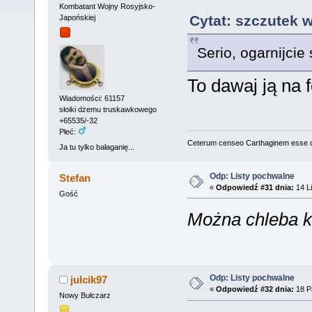
Kombatant Wojny Rosyjsko-
Cytat: szczutek w
Japońskiej
Serio, ogarnijcie
To dawaj ją na 
Wiadomości: 61157
słoiki dżemu truskawkowego
+65535/-32
Płeć:
Ceterum censeo Carthaginem esse 
Ja tu tylko bałaganię...
Odp: Listy pochwalne
Stefan
«
Odpowiedź #31 dnia:
14 Li
Gość
Można chleba 
Odp: Listy pochwalne
julcik97
«
Odpowiedź #32 dnia:
18 Pa
Nowy Bułczarz