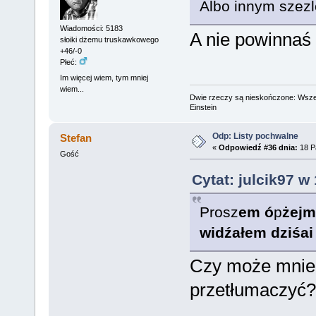
Albo innym szez
Wiadomości: 5183
A nie powinnaś 
słoiki dżemu truskawkowego
+46/-0
Płeć:
Im więcej wiem, tym mniej
wiem...
Dwie rzeczy są nieskończone: Wszech
Einstein
Odp: Listy pochwalne
Stefan
«
Odpowiedź #36 dnia:
18 Pa
Gość
Cytat: julcik97 w
Prosz
em
ó
p
ż
ejm
wi
dź
ałem dzi
ś
a
i
Czy może mnie 
przetłumaczyć?