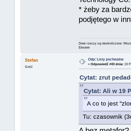
* żeby za bardz
podjętego w in
Dwie rzeczy są nieskończone: Wszech
Einstein
Odp: Listy pochwalne
Stefan
«
Odpowiedź #43 dnia:
19 Pa
Gość
Cytat: zrut peda
Cytat: Ali w 19 
A co to jest "zl
Tu: czasownik (3os
A bez metafor?