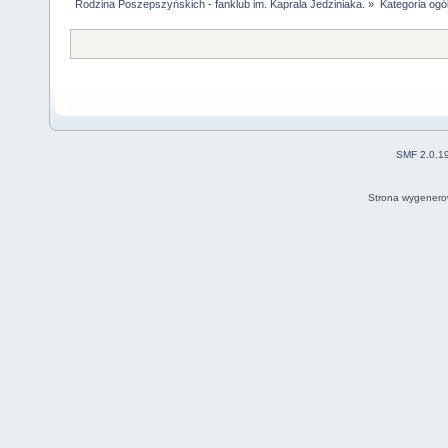
Rodzina Poszepszyńskich - fanklub im. Kaprala Jedziniaka.
»
Kategoria ogó
SMF 2.0.1
Strona wygenero