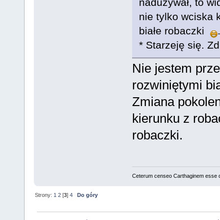
nadużywał, to wid
nie tylko wciska k
białe robaczki
* Starzeję się.
Nie jestem prz
rozwiniętymi bi
Zmiana pokolen
kierunku z rob
robaczki.
Ceterum censeo Carthaginem esse 
Strony:
1
2
[
3
]
4
Do góry