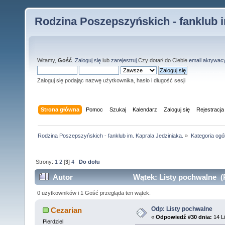
Rodzina Poszepszyńskich - fanklub i
Witamy,
Gość
.
Zaloguj się
lub
zarejestruj
.Czy dotarł do Ciebie
email aktywac
Zaloguj się podając nazwę użytkownika, hasło i długość sesji
Strona główna
Pomoc
Szukaj
Kalendarz
Zaloguj się
Rejestracja
Rodzina Poszepszyńskich - fanklub im. Kaprala Jedziniaka.
»
Kategoria ogó
Strony:
1
2
[
3
]
4
Do dołu
Autor
Wątek: Listy pochwalne (
0 użytkowników i 1 Gość przegląda ten wątek.
Odp: Listy pochwalne
Cezarian
«
Odpowiedź #30 dnia:
14 Li
Pierdziel