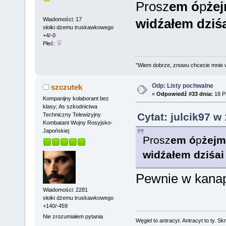
Prosz
em
ó
p
ż
ej
Wiadomości: 17
wi
dź
ałem dzi
ś
słoiki dżemu truskawkowego
+4/-0
Płeć:
"Wiem dobrze, znowu chcecie mnie 
Odp: Listy pochwalne
szczutek
«
Odpowiedź #33 dnia:
18 Pa
Kompanijny kolaborant bez
klasy; As szkodnictwa
Cytat: julcik97 w
Techniczny Telewizyjny
Kombatant Wojny Rosyjsko-
Japońskiej
Prosz
em
ó
p
ż
ejm
wi
dź
ałem dzi
ś
a
i
Pewnie w kana
Wiadomości: 2281
słoiki dżemu truskawkowego
+140/-459
Nie zrozumiałem pytania
Węgiel to antracyt. Antracyt to ty. Sk