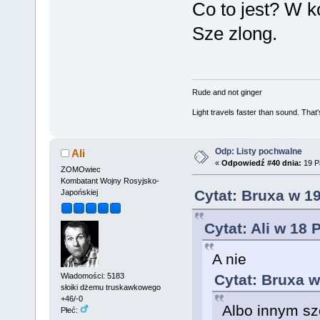
Co to jest? W ko
Sze zlong.
Rude and not ginger
Light travels faster than sound. Tha
Odp: Listy pochwalne
Ali
«
Odpowiedź #40 dnia:
19 Pa
ZOMOwiec
Kombatant Wojny Rosyjsko-
Cytat: Bruxa w 19
Japońskiej
Cytat: Ali w 18 
A nie
Wiadomości: 5183
Cytat: Bruxa w
słoiki dżemu truskawkowego
+46/-0
Albo innym sz
Płeć: