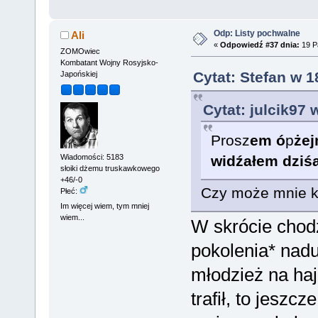
Odp: Listy pochwalne
Ali
«
Odpowiedź #37 dnia:
19 Pa
ZOMOwiec
Kombatant Wojny Rosyjsko-
Cytat: Stefan w 1
Japońskiej
Cytat: julcik97 
Prosz
em
ó
p
ż
ej
Wiadomości: 5183
wi
dź
ałem dzi
ś
słoiki dżemu truskawkowego
+46/-0
Czy może mnie kt
Płeć:
Im więcej wiem, tym mniej
wiem...
W skrócie chodz
pokolenia* nadu
młodzież na haj
trafił, to jeszc