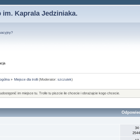
 im. Kaprala Jedziniaka.
wacyjny?
acja
 ogólna
»
Miejsce dla trolli
(Moderator:
szczutek
)
ostępnić im miejsce tu. Trolle tu piszcie ile chcecie i obrażajcie kogo chcecie.
Odpowie
34
2544