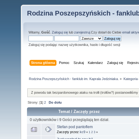
Rodzina Poszepszyńskich - fanklub
Witamy,
Gość
.
Zaloguj się
lub
zarejestruj
.Czy dotarł do Ciebie
email akty
Zaloguj się podając nazwę użytkownika, hasło i długość sesji
Strona główna
Pomoc
Szukaj
Kalendarz
Zaloguj się
Rejestr
Rodzina Poszepszyńskich - fanklub im. Kaprala Jedziniaka.
»
Kategoria
Z powodu tak bezpardonowego ataku na trolli (trollów?) postanowiliśmy ud
Strony: [
1
]
2
Do dołu
Temat
/
Zaczęty przez
0 użytkowników i 9 Gości przeglądają ten dział.
Stefan pod pantoflem
Zaczęty przez
kc9
«
1
2
3
»