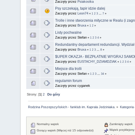
Zaczęty przez
Psiakostka
Psy szczekają, tapir idzie dalej
Zaczęty przez
Leon74
«
1
2
3
...
7
»
Trolle i inne stworzenia mityczne w Realu (i zagr
Zaczęty przez
Bruxa
«
1
2
»
Listy pochwalne
Zaczęty przez Stefan
«
1
2
3
4
»
Redundantny departament redundancji. Wydział 
Zaczęty przez
Bruxa
«
1
2
3
...
8
»
$UPER OKAZJA - BEZPŁATNIE WYGRAJ SAMOL
Zaczęty przez
EUSTACHY_DZIAMDZIAK
«
1
2
3
4
»
Miejsce dla trolli
Zaczęty przez Stefan
«
1
2
3
...
34
»
regulamin forum
Zaczęty przez cyganek
Strony: [
1
]
2
Do góry
Rodzina Poszepszyńskich - fanklub im. Kaprala Jedziniaka.
»
Kategoria
Normalny wątek
Zamknięty wątek
Wątek przyklejony
Gorący wątek (Więcej niż 15 odpowiedzi)