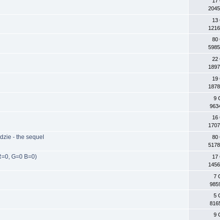
17
2045
13
1216
80
5985
22
1897
19
1878
9 
963
16
1707
dzie - the sequel
80
5178
R=0, G=0 B=0)
17
1456
7 
985
5 
816
9 