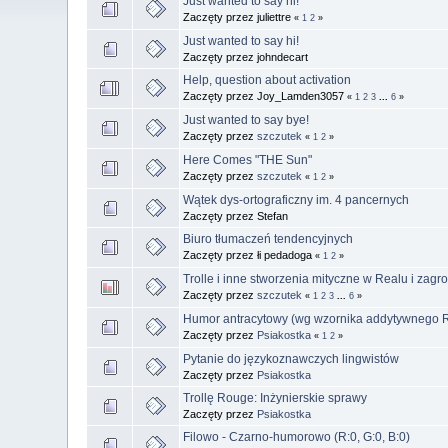
Just wanted to say hi!
Zaczęty przez juliettre
«
1
2
»
Just wanted to say hi!
Zaczęty przez johndecart
Help, question about activation
Zaczęty przez Joy_Lamden3057
«
1
2
3
...
6
»
Just wanted to say bye!
Zaczęty przez
szczutek
«
1
2
»
Here Comes "THE Sun"
Zaczęty przez
szczutek
«
1
2
»
Wątek dys-ortograficzny im. 4 pancernych
Zaczęty przez Stefan
Biuro tłumaczeń tendencyjnych
Zaczęty przez łi pedadoga
«
1
2
»
Trolle i inne stworzenia mityczne w Realu i zagro
Zaczęty przez
szczutek
«
1
2
3
...
6
»
Humor antracytowy (wg wzornika addytywnego 
Zaczęty przez
Psiakostka
«
1
2
»
Pytanie do językoznawczych lingwistów
Zaczęty przez
Psiakostka
Trollę Rouge: Inżynierskie sprawy
Zaczęty przez
Psiakostka
Filowo - Czarno-humorowo (R:0, G:0, B:0)