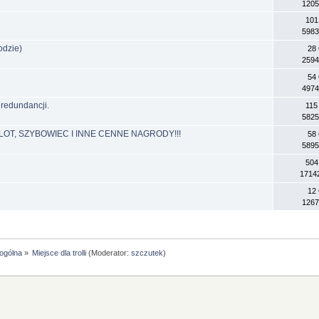
1205
101
5983
odzie)
28
2594
54
4974
redundancji.
115
5825
OT, SZYBOWIEC I INNE CENNE NAGRODY!!!
58
5895
504
1714
12
1267
 ogólna
»
Miejsce dla trolli
(Moderator:
szczutek
)