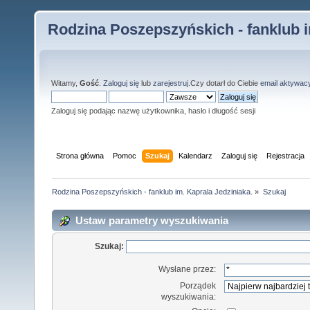
Rodzina Poszepszyńskich - fanklub i
Witamy,
Gość
.
Zaloguj się
lub
zarejestruj
.Czy dotarł do Ciebie
email aktywac
Zaloguj się podając nazwę użytkownika, hasło i długość sesji
Strona główna
Pomoc
Szukaj
Kalendarz
Zaloguj się
Rejestracja
Rodzina Poszepszyńskich - fanklub im. Kaprala Jedziniaka.
»
Szukaj
Ustaw parametry wyszukiwania
Szukaj:
Wysłane przez:
Porządek
wyszukiwania: