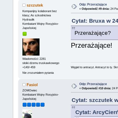
Odp: Przerażające
szczutek
«
Odpowiedź #9 dnia:
24 Paź
Kompanijny kolaborant bez
klasy; As szkodnictwa
Cytat: Bruxa w 24
Hydraulik
Kombatant Wojny Rosyjsko-
Japońskiej
Przerażające?
Przerażające!
Wiadomości: 2281
słoiki dżemu truskawkowego
Węgiel to antracyt. Antracyt to ty. Sk
+140/-459
Nie zrozumiałem pytania
Odp: Przerażające
Fasiol
«
Odpowiedź #10 dnia:
24 Pa
ZOMOwiec
Kombatant Wojny Rosyjsko-
Cytat: szczutek w
Japońskiej
Cytat: ArcyCier