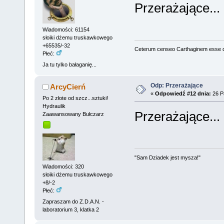
Przerażające...
Wiadomości: 61154
słoiki dżemu truskawkowego
+65535/-32
Ceterum censeo Carthaginem esse 
Płeć:
Ja tu tylko bałaganię...
Odp: Przerażające
ArcyCierń
«
Odpowiedź #12 dnia:
26 Pa
Po 2 złote od szcz...sztuki!
Hydraulik
Przerażające...
Zaawansowany Bułczarz
"Sam Dziadek jest mysza!"
Wiadomości: 320
słoiki dżemu truskawkowego
+8/-2
Płeć:
Zapraszam do Z.D.A.N. -
laboratorium 3, klatka 2