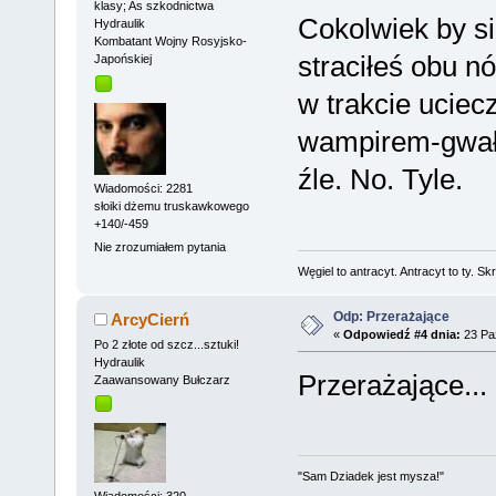
klasy; As szkodnictwa
Cokolwiek by się
Hydraulik
Kombatant Wojny Rosyjsko-
straciłeś obu 
Japońskiej
w trakcie uciec
wampirem-gwałci
źle. No. Tyle.
Wiadomości: 2281
słoiki dżemu truskawkowego
+140/-459
Nie zrozumiałem pytania
Węgiel to antracyt. Antracyt to ty. Sk
Odp: Przerażające
ArcyCierń
«
Odpowiedź #4 dnia:
23 Paź
Po 2 złote od szcz...sztuki!
Hydraulik
Przerażające...
Zaawansowany Bułczarz
"Sam Dziadek jest mysza!"