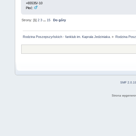
+65535/-10
Płeć:
Strony: [
1
]
2
3
...
15
Do góry
Rodzina Poszepszyńskich - fanklub im. Kaprala Jedziniaka.
»
Rodzina Posz
SMF 2.0.1
Strona wygenero