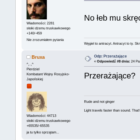
No łeb mu skrę
Wiadomości: 2281
słoiki dżemu truskawkowego
+140/-459
Nie zrozumiałem pytania
Węgiel to antracyt. Antracyt to ty. Sk
Odp: Przerażające
Bruxa
«
Odpowiedź #8 dnia:
24 Paź
^,..,^
Pierdziel
Przerażające?
Kombatant Wojny Rosyjsko-
Japońskiej
Rude and not ginger
Light travels faster than sound. Tha
Wiadomości: 44713
słoiki dżemu truskawkowego
+65535/-65535
ja tu tylko sprzątam...