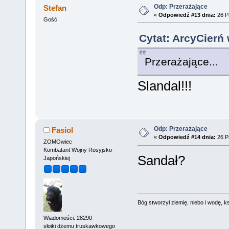
Odp: Przerażające
Stefan
«
Odpowiedź #13 dnia:
26 Pa
Gość
Cytat: ArcyCierń 
Przerażające...
Slandal!!!
Odp: Przerażające
Fasiol
«
Odpowiedź #14 dnia:
26 Pa
ZOMOwiec
Kombatant Wojny Rosyjsko-
Sandał?
Japońskiej
Bóg stworzył ziemię, niebo i wodę, ks
Wiadomości: 28290
słoiki dżemu truskawkowego