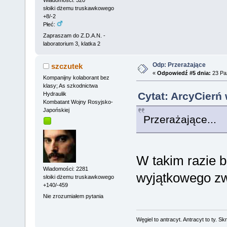
Wiadomości: 320
słoiki dżemu truskawkowego
+8/-2
Płeć:
Zapraszam do Z.D.A.N. -
laboratorium 3, klatka 2
Odp: Przerażające
szczutek
«
Odpowiedź #5 dnia:
23 Paź
Kompanijny kolaborant bez
klasy; As szkodnictwa
Cytat: ArcyCierń 
Hydraulik
Kombatant Wojny Rosyjsko-
Japońskiej
Przerażające...
W takim razie b
Wiadomości: 2281
wyjątkowego zw
słoiki dżemu truskawkowego
+140/-459
Nie zrozumiałem pytania
Węgiel to antracyt. Antracyt to ty. Sk