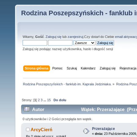
Rodzina Poszepszyńskich - fanklub i
Witamy,
Gość
.
Zaloguj się
lub
zarejestruj
.Czy dotarł do Ciebie
email aktywac
Zaloguj się podając nazwę użytkownika, hasło i długość sesji
Strona główna
Pomoc
Szukaj
Kalendarz
Zaloguj się
Rejestracja
Rodzina Poszepszyńskich - fanklub im. Kaprala Jedziniaka.
»
Rodzina Posz
Strony: [
1
]
2
3
...
15
Do dołu
Autor
Wątek: Przerażające (Prze
0 użytkowników i 2 Gości przegląda ten wątek.
Przerażające
ArcyCierń
«
dnia:
23 Października 2009,
Po 2 złote od szcz...sztuki!