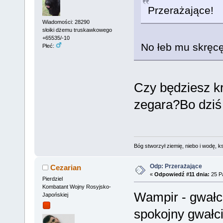
Przerażające!
Wiadomości: 28290
słoiki dżemu truskawkowego
+65535/-10
No łeb mu skręcę
Płeć:
Czy będziesz k
zegara?Bo dziś
Bóg stworzył ziemię, niebo i wodę, ks
Odp: Przerażające
Cezarian
«
Odpowiedź #11 dnia:
25 Pa
Pierdziel
Kombatant Wojny Rosyjsko-
Wampir - gwałci
Japońskiej
spokojny gwałci