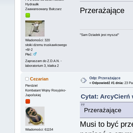
Hydraulik
Przerażające
Zaawansowany Bułczarz
"Sam Dziadek jest mysza!"
Wiadomości: 320
słoiki dżemu truskawkowego
+8/-2
Płeć:
Zapraszam do Z.D.A.N. -
laboratorium 3, klatka 2
Odp: Przerażające
Cezarian
«
Odpowiedź #1 dnia:
23 Paź
Pierdziel
Kombatant Wojny Rosyjsko-
Cytat: ArcyCierń 
Japońskiej
Przerażające
Musi to być prz
Wiadomości: 61154