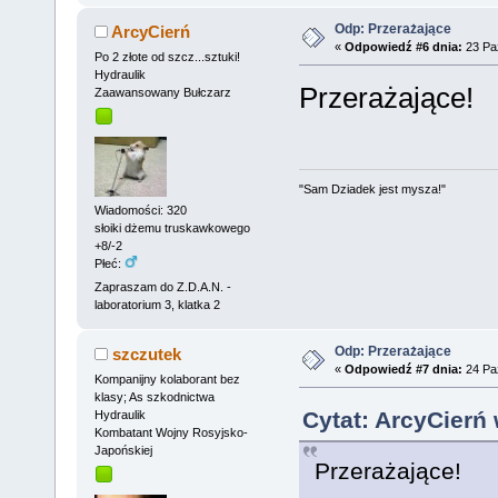
Odp: Przerażające
ArcyCierń
«
Odpowiedź #6 dnia:
23 Paź
Po 2 złote od szcz...sztuki!
Hydraulik
Przerażające!
Zaawansowany Bułczarz
"Sam Dziadek jest mysza!"
Wiadomości: 320
słoiki dżemu truskawkowego
+8/-2
Płeć:
Zapraszam do Z.D.A.N. -
laboratorium 3, klatka 2
Odp: Przerażające
szczutek
«
Odpowiedź #7 dnia:
24 Paź
Kompanijny kolaborant bez
klasy; As szkodnictwa
Cytat: ArcyCierń 
Hydraulik
Kombatant Wojny Rosyjsko-
Japońskiej
Przerażające!