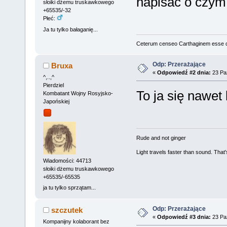
napisać o czym
słoiki dżemu truskawkowego
+65535/-32
Płeć:
Ja tu tylko bałaganię...
Ceterum censeo Carthaginem esse 
Odp: Przerażające
Bruxa
«
Odpowiedź #2 dnia:
23 Paź
^,..,^
Pierdziel
To ja się nawe
Kombatant Wojny Rosyjsko-
Japońskiej
Rude and not ginger
Light travels faster than sound. Tha
Wiadomości: 44713
słoiki dżemu truskawkowego
+65535/-65535
ja tu tylko sprzątam...
Odp: Przerażające
szczutek
«
Odpowiedź #3 dnia:
23 Paź
Kompanijny kolaborant bez