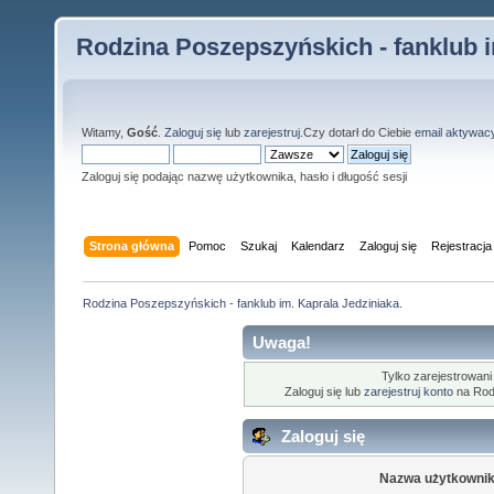
Rodzina Poszepszyńskich - fanklub i
Witamy,
Gość
.
Zaloguj się
lub
zarejestruj
.Czy dotarł do Ciebie
email aktywac
Zaloguj się podając nazwę użytkownika, hasło i długość sesji
Strona główna
Pomoc
Szukaj
Kalendarz
Zaloguj się
Rejestracja
Rodzina Poszepszyńskich - fanklub im. Kaprala Jedziniaka.
Uwaga!
Tylko zarejestrowani
Zaloguj się lub
zarejestruj konto
na Rodz
Zaloguj się
Nazwa użytkownik