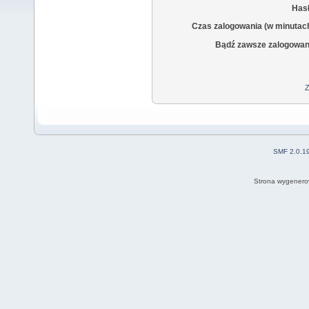
Hasł
Czas zalogowania (w minutac
Bądź zawsze zalogowan
Z
SMF 2.0.1
Strona wygenero