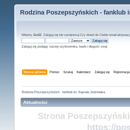
Rodzina Poszepszyńskich - fanklub i
Witamy,
Gość
.
Zaloguj się
lub
zarejestruj
.Czy dotarł do Ciebie
email aktywac
Zaloguj się podając nazwę użytkownika, hasło i długość sesji
Strona główna
Pomoc
Szukaj
Kalendarz
Zaloguj się
Rejestracja
Rodzina Poszepszyńskich - fanklub im. Kaprala Jedziniaka.
Aktualności
Strona Poszepszyński
https://po