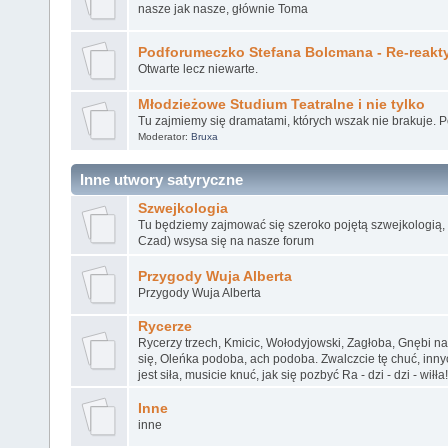
nasze jak nasze, głównie Toma
Podforumeczko Stefana Bolcmana - Re-reakt
Otwarte lecz niewarte.
Młodzieżowe Studium Teatralne i nie tylko
Tu zajmiemy się dramatami, których wszak nie brakuje. 
Moderator:
Bruxa
Inne utwory satyryczne
Szwejkologia
Tu będziemy zajmować się szeroko pojętą szwejkologią, k
Czad) wsysa się na nasze forum
Przygody Wuja Alberta
Przygody Wuja Alberta
Rycerze
Rycerzy trzech, Kmicic, Wołodyjowski, Zagłoba, Gnębi n
się, Oleńka podoba, ach podoba. Zwalczcie tę chuć, inn
jest siła, musicie knuć, jak się pozbyć Ra - dzi - dzi - wiłła!
Inne
inne