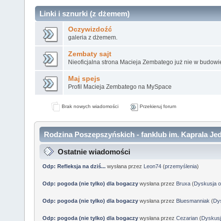
Linki i sznurki (z dżemem)
Oczywizdoźć
galeria z dżemem.
Zembaty sajt
Nieoficjalna strona Macieja Zembatego już nie w budowi
Maj spejs
Profil Macieja Zembatego na MySpace
Brak nowych wiadomości
Przekieruj forum
Rodzina Poszepszyńskich - fanklub im. Kaprala Jed
Ostatnie wiadomości
Odp: Refleksja na dziś...
wysłana przez
Leon74
(
przemyślenia
)
Odp: pogoda (nie tylko) dla bogaczy
wysłana przez
Bruxa
(
Dyskusja o
Odp: pogoda (nie tylko) dla bogaczy
wysłana przez
Bluesmanniak
(
Dys
Odp: pogoda (nie tylko) dla bogaczy
wysłana przez
Cezarian
(
Dyskusj