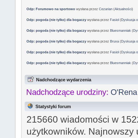
Odp: Forumowo na sportowo
wysłana przez
Cezarian
(
Aktualności
)
Odp: pogoda (nie tylko) dla bogaczy
wysłana przez
Fasiol
(
Dyskusja o
Odp: pogoda (nie tylko) dla bogaczy
wysłana przez
Bluesmanniak
(
Dys
Odp: pogoda (nie tylko) dla bogaczy
wysłana przez
Bruxa
(
Dyskusja o
Odp: pogoda (nie tylko) dla bogaczy
wysłana przez
Fasiol
(
Dyskusja o
Odp: pogoda (nie tylko) dla bogaczy
wysłana przez
Bluesmanniak
(
Dys
Nadchodzące wydarzenia
Nadchodzące urodziny:
O'Rena 
Statystyki forum
215660 wiadomości w 1522
użytkowników. Najnowszy 