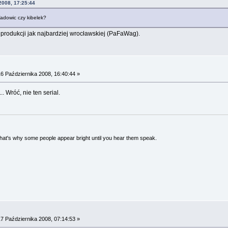
2008, 17:25:44
Wadowic czy kibelek?
 produkcji jak najbardziej wrocławskiej (PaFaWag).
6 Października 2008, 16:40:44 »
. Wróć, nie ten serial.
 That's why some people appear bright until you hear them speak.
7 Października 2008, 07:14:53 »