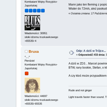
Kombatant Wojny Rosyjsko-
Mann jako ten fleming z popio
Japońskiej
Wiater do 72m/s, ależ paskud
«
Ostatnia zmiana: 17 Październ
Wiadomości: 30951
słoiki dżemu truskawkowego
+65535/-4
Odp: A dziś w Trójce...
Bruxa
«
Odpowiedź #33 dnia:
3
^,..,^
Pierdziel
A dziś w ZD3... Marcel powin
Kombatant Wojny Rosyjsko-
BTW, rany boskie, Stefan, o k
Japońskiej
A czy ktoś może przypadkiem 
Rude and not ginger
Wiadomości: 44697
Light travels faster than sound.
słoiki dżemu truskawkowego
+65535/-65535