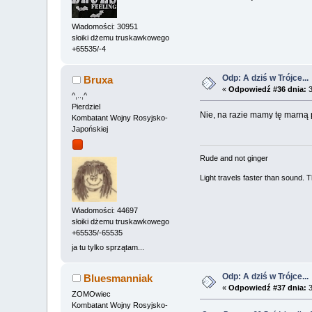
Wiadomości: 30951
słoiki dżemu truskawkowego
+65535/-4
Odp: A dziś w Trójce...
Bruxa
«
Odpowiedź #36 dnia:
3
^,..,^
Pierdziel
Nie, na razie mamy tę marną 
Kombatant Wojny Rosyjsko-
Japońskiej
Rude and not ginger
Light travels faster than sound.
Wiadomości: 44697
słoiki dżemu truskawkowego
+65535/-65535
ja tu tylko sprzątam...
Odp: A dziś w Trójce...
Bluesmanniak
«
Odpowiedź #37 dnia:
3
ZOMOwiec
Kombatant Wojny Rosyjsko-