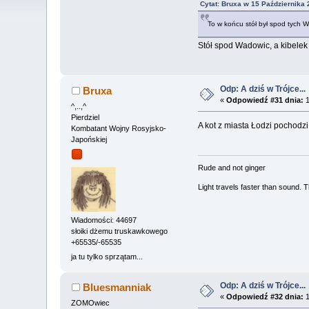
Cytat: Bruxa w 15 Października 
To w końcu stół był spod tych 
Stół spod Wadowic, a kibelek
Odp: A dziś w Trójce...
Bruxa
«
Odpowiedź #31 dnia:
1
^,..,^
Pierdziel
A kot z miasta Łodzi pochodzi..
Kombatant Wojny Rosyjsko-
Japońskiej
Rude and not ginger
Light travels faster than sound.
Wiadomości: 44697
słoiki dżemu truskawkowego
+65535/-65535
ja tu tylko sprzątam...
Odp: A dziś w Trójce...
Bluesmanniak
«
Odpowiedź #32 dnia:
1
ZOMOwiec