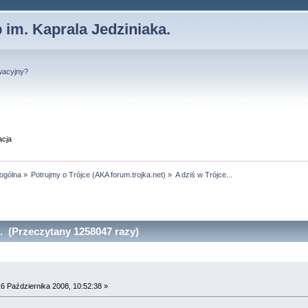
 im. Kaprala Jedziniaka.
wacyjny?
acja
 ogólna
»
Potrujmy o Trójce (AKA forum.trojka.net)
»
A dziś w Trójce...
.. (Przeczytany 1258047 razy)
6 Października 2008, 10:52:38 »