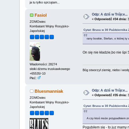
ja tu tylko sprzątam...
Odp: A dziś w Trójce...
Fasiol
«
Odpowiedź #34 dnia:
3
ZOMOwiec
Kombatant Wojny Rosyjsko-
Cytat: Bruxa w 30 Października 
Japońskiej
rany boskie, Stefan, o której t
On się nie kładzie,bo nie śpi
Wiadomości: 28274
słoiki dżemu truskawkowego
Bóg stworzył ziemię, niebo i wodę,
+65535/-10
Płeć:
Odp: A dziś w Trójce...
Bluesmanniak
«
Odpowiedź #35 dnia:
3
ZOMOwiec
Kombatant Wojny Rosyjsko-
Cytat: Bruxa w 30 Października 
Japońskiej
A czy ktoś może przypadkiem zr
Pogubiłem się - to juz mamy