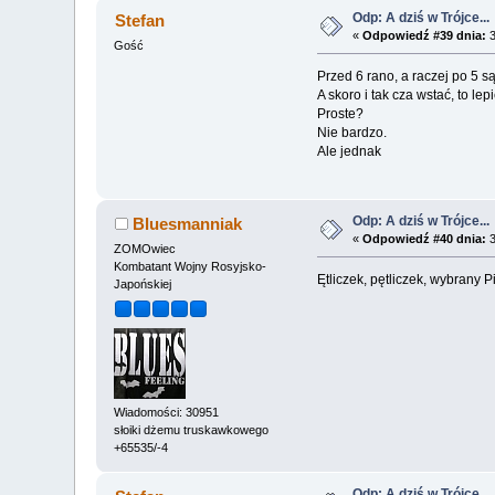
Odp: A dziś w Trójce...
Stefan
«
Odpowiedź #39 dnia:
3
Gość
Przed 6 rano, a raczej po 5 są
A skoro i tak cza wstać, to lepi
Proste?
Nie bardzo.
Ale jednak
Odp: A dziś w Trójce...
Bluesmanniak
«
Odpowiedź #40 dnia:
3
ZOMOwiec
Kombatant Wojny Rosyjsko-
Ętliczek, pętliczek, wybrany P
Japońskiej
Wiadomości: 30951
słoiki dżemu truskawkowego
+65535/-4
Odp: A dziś w Trójce...