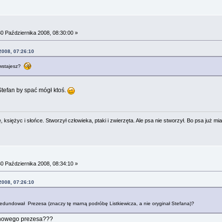
0 Października 2008, 08:30:00 »
2008, 07:26:10
y wstajesz?
 Stefan by spać mógł ktoś.
 księżyc i słońce. Stworzył człowieka, ptaki i zwierzęta. Ale psa nie stworzył. Bo psa już mia
0 Października 2008, 08:34:10 »
2008, 07:26:10
edundował Prezesa (znaczy tę marną podróbę Listkiewicza, a nie oryginał Stefana)?
 nowego prezesa???