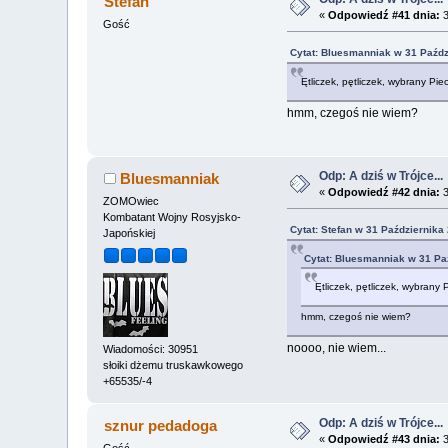
Stefan
«
Odpowiedź #41 dnia:
3
Gość
Cytat: Bluesmanniak w 31 Paźdz
Ętliczek, pętliczek, wybrany Pie
hmm, czegoś nie wiem?
Odp: A dziś w Trójce...
Bluesmanniak
«
Odpowiedź #42 dnia:
3
ZOMOwiec
Kombatant Wojny Rosyjsko-
Cytat: Stefan w 31 Października
Japońskiej
Cytat: Bluesmanniak w 31 Pa
Ętliczek, pętliczek, wybrany 
hmm, czegoś nie wiem?
noooo, nie wiem...
Wiadomości: 30951
słoiki dżemu truskawkowego
+65535/-4
Odp: A dziś w Trójce...
sznur pedadoga
«
Odpowiedź #43 dnia:
3