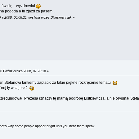
łów się... wyzdrowiał
na pogoda a tu zjazd za pasem...
ika 2008, 08:08:21 wysłana przez Bluesmanniak
»
0 Października 2008, 07:26:10 »
ien Stefanowi tantiemy zapłacić za takie piękne rozkręcenie tematu
tórej ty wstajesz?
zredundował Prezesa (znaczy tę marną podróbę Listkiewicza, a nie oryginał Stef
 That's why some people appear bright until you hear them speak.