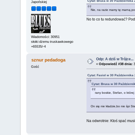
Cytat: Bruxa w 30 Października 
Japońskiej
Nie, na razie mamy tę marną po
No to co tu redundować? Po
Wiadomości: 30951
słoiki dżemu truskawkowego
+65535/-4
Odp: A dziś w Trójce...
sznur pedadoga
«
Odpowiedź #38 dnia:
3
Gość
Cytat: Fasiol w 30 Października
Cytat: Bruxa w 30 Październi
rany boskie, Stefan, o które
On się nie kładzie,bo nie śpi S
Na odwrotnie: Ktoś spać musi