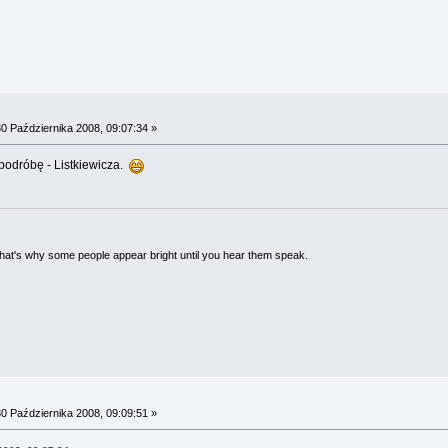
0 Października 2008, 09:07:34 »
podróbę - Listkiewicza.
 That's why some people appear bright until you hear them speak.
0 Października 2008, 09:09:51 »