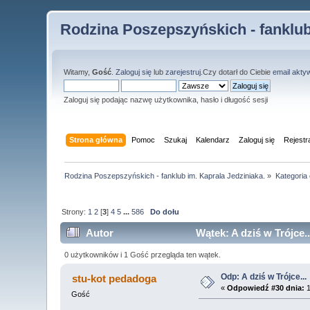
Rodzina Poszepszyńskich - fanklub
Witamy,
Gość
.
Zaloguj się
lub
zarejestruj
.Czy dotarł do Ciebie
email akty
Zaloguj się podając nazwę użytkownika, hasło i długość sesji
Strona główna
Pomoc
Szukaj
Kalendarz
Zaloguj się
Rejestr
Rodzina Poszepszyńskich - fanklub im. Kaprala Jedziniaka.
»
Kategoria
Strony:
1
2
[
3
]
4
5
...
586
Do dołu
Autor
Wątek: A dziś w Trójce.
0 użytkowników i 1 Gość przegląda ten wątek.
Odp: A dziś w Trójce...
stu-kot pedadoga
«
Odpowiedź #30 dnia:
1
Gość