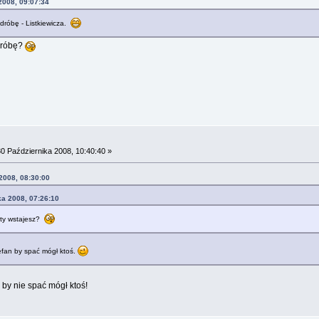
2008, 09:07:34
dróbę - Listkiewicza.
dróbę?
0 Października 2008, 10:40:40 »
 2008, 08:30:00
ka 2008, 07:26:10
j ty wstajesz?
tefan by spać mógł ktoś.
 by nie spać mógł ktoś!