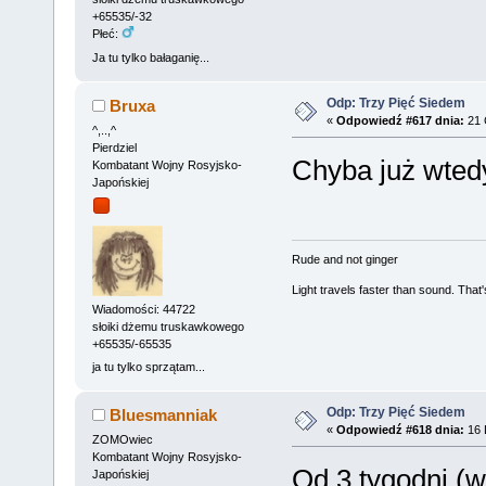
+65535/-32
Płeć:
Ja tu tylko bałaganię...
Odp: Trzy Pięć Siedem
Bruxa
«
Odpowiedź #617 dnia:
21 
^,..,^
Pierdziel
Chyba już wtedy
Kombatant Wojny Rosyjsko-
Japońskiej
Rude and not ginger
Light travels faster than sound. Tha
Wiadomości: 44722
słoiki dżemu truskawkowego
+65535/-65535
ja tu tylko sprzątam...
Odp: Trzy Pięć Siedem
Bluesmanniak
«
Odpowiedź #618 dnia:
16 
ZOMOwiec
Kombatant Wojny Rosyjsko-
Od 3 tygodni 
Japońskiej