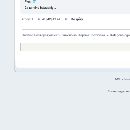
Płeć:
Ja tu tylko bałaganię...
Strony:
1
...
40
41
[
42
]
43
44
...
48
Do góry
Rodzina Poszepszyńskich - fanklub im. Kaprala Jedziniaka.
»
Kategoria ogó
SMF 2.0.1
Strona wygenero