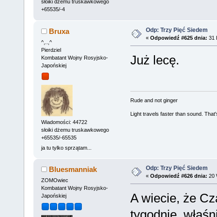
słoiki dżemu truskawkowego
+65535/-4
Odp: Trzy Pięć Siedem
Bruxa
«
Odpowiedź #625 dnia:
31 
^,..,^
Pierdziel
Już lecę.
Kombatant Wojny Rosyjsko-
Japońskiej
Rude and not ginger
Light travels faster than sound. Tha
Wiadomości: 44722
słoiki dżemu truskawkowego
+65535/-65535
ja tu tylko sprzątam...
Odp: Trzy Pięć Siedem
Bluesmanniak
«
Odpowiedź #626 dnia:
20 
ZOMOwiec
Kombatant Wojny Rosyjsko-
A wiecie, że C
Japońskiej
tygodnie, właśn