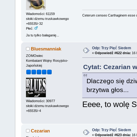
Wiadomości: 61159
Ceterum censeo Carthaginem esse 
słoiki dżemu truskawkowego
+65535/-32
Płeć:
Ja tu tylko bałaganię...
Odp: Trzy Pięć Siedem
Bluesmanniak
«
Odpowiedź #622 dnia:
16 
ZOMOwiec
Kombatant Wojny Rosyjsko-
Cytat: Cezarian w
Japońskiej
Dlaczego się dziw
brzytwa głos...
Wiadomości: 30977
Eeee, to wolę 
słoiki dżemu truskawkowego
+65535/-4
Odp: Trzy Pięć Siedem
Cezarian
«
Odpowiedź #623 dnia:
16 