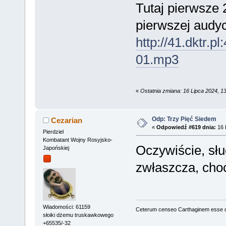
Tutaj pierwsze 
pierwszej audyc
http://41.dktr.
01.mp3
«
Ostatnia zmiana: 16 Lipca 2024, 
Odp: Trzy Pięć Siedem
Cezarian
«
Odpowiedź #619 dnia:
16 
Pierdziel
Kombatant Wojny Rosyjsko-
Oczywiście, sł
Japońskiej
zwłaszcza, choć
Wiadomości: 61159
Ceterum censeo Carthaginem esse 
słoiki dżemu truskawkowego
+65535/-32