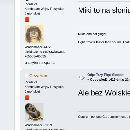
Pierdziel
Miki to na słoni
Kombatant Wojny Rosyjsko-
Japońskiej
Rude and not ginger
Light travels faster than sound. Tha
Wiadomości: 44722
słoiki dżemu truskawkowego
+65535/-65535
ja tu tylko sprzątam...
Odp: Trzy Pięć Siedem
Cezarian
«
Odpowiedź #616 dnia:
21 
Pierdziel
Kombatant Wojny Rosyjsko-
Ale bez Wolski
Japońskiej
Ceterum censeo Carthaginem esse 
Wiadomości: 61159
słoiki dżemu truskawkowego