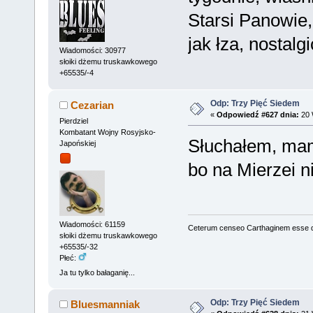
Starsi Panowie,
jak łza, nostalgi
Wiadomości: 30977
słoiki dżemu truskawkowego
+65535/-4
Odp: Trzy Pięć Siedem
Cezarian
«
Odpowiedź #627 dnia:
20 
Pierdziel
Kombatant Wojny Rosyjsko-
Słuchałem, mam 
Japońskiej
bo na Mierzei n
Wiadomości: 61159
Ceterum censeo Carthaginem esse 
słoiki dżemu truskawkowego
+65535/-32
Płeć:
Ja tu tylko bałaganię...
Odp: Trzy Pięć Siedem
Bluesmanniak