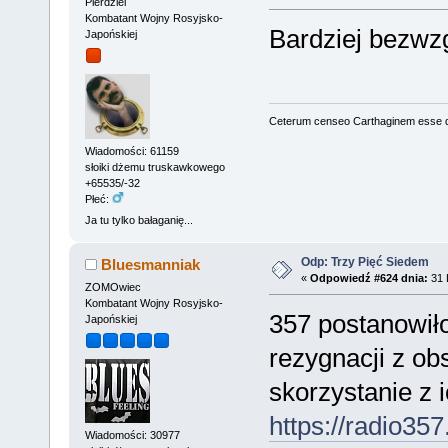
Pierdziel
Kombatant Wojny Rosyjsko-
Bardziej bezwzg
Japońskiej
Ceterum censeo Carthaginem esse 
Wiadomości: 61159
słoiki dżemu truskawkowego
+65535/-32
Płeć:
Ja tu tylko bałaganię...
Odp: Trzy Pięć Siedem
Bluesmanniak
«
Odpowiedź #624 dnia:
31 
ZOMOwiec
Kombatant Wojny Rosyjsko-
357 postanowił
Japońskiej
rezygnacji z obs
skorzystanie z 
https://radio357
Wiadomości: 30977