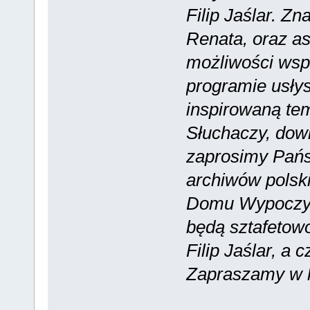
Filip Jaślar. Z
Renata, oraz as
możliwości wsp
programie usłys
inspirowaną te
Słuchaczy, dowi
zaprosimy Państ
archiwów polsk
Domu Wypoczyn
będą sztafetowo
Filip Jaślar, a
Zapraszamy w k