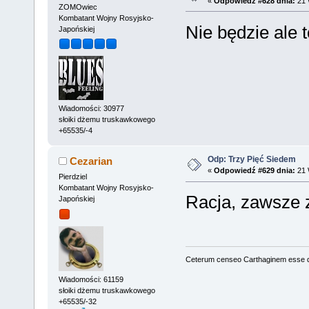
«
Odpowiedź #628 dnia:
21 
ZOMOwiec
Kombatant Wojny Rosyjsko-
Nie będzie ale 
Japońskiej
Wiadomości: 30977
słoiki dżemu truskawkowego
+65535/-4
Odp: Trzy Pięć Siedem
Cezarian
«
Odpowiedź #629 dnia:
21 
Pierdziel
Kombatant Wojny Rosyjsko-
Racja, zawsze
Japońskiej
Ceterum censeo Carthaginem esse 
Wiadomości: 61159
słoiki dżemu truskawkowego
+65535/-32