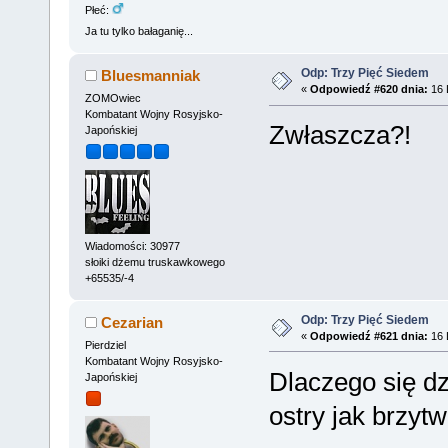
Płeć:
Ja tu tylko bałaganię...
Odp: Trzy Pięć Siedem
Bluesmanniak
«
Odpowiedź #620 dnia:
16 
ZOMOwiec
Kombatant Wojny Rosyjsko-
Zwłaszcza?!
Japońskiej
Wiadomości: 30977
słoiki dżemu truskawkowego
+65535/-4
Odp: Trzy Pięć Siedem
Cezarian
«
Odpowiedź #621 dnia:
16 
Pierdziel
Kombatant Wojny Rosyjsko-
Dlaczego się dz
Japońskiej
ostry jak brzytw