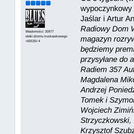
wypoczynkowy "C
Jaślar i Artur A
Radiowy Dom W
Wiadomości: 30977
słoiki dżemu truskawkowego
magazyn rozry
+65535/-4
będziemy premi
przysyłane do a
Radiem 357 Auto
Magdalena Miko
Andrzej Poniedz
Tomek i Szymo
Wojciech Zimińs
Strzyczkowski,
Krzysztof Szubz