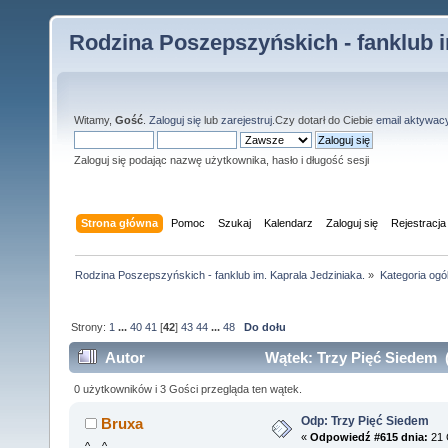
Rodzina Poszepszyńskich - fanklub i
Witamy,
Gość
.
Zaloguj się
lub
zarejestruj
.Czy dotarł do Ciebie
email aktywac
Zaloguj się podając nazwę użytkownika, hasło i długość sesji
Strona główna
Pomoc
Szukaj
Kalendarz
Zaloguj się
Rejestracja
Rodzina Poszepszyńskich - fanklub im. Kaprala Jedziniaka.
»
Kategoria ogó
Strony:
1
...
40
41
[
42
]
43
44
...
48
Do dołu
Autor
Wątek: Trzy Pięć Siedem (
0 użytkowników i 3 Gości przegląda ten wątek.
Odp: Trzy Pięć Siedem
Bruxa
«
Odpowiedź #615 dnia:
21 
^,..,^