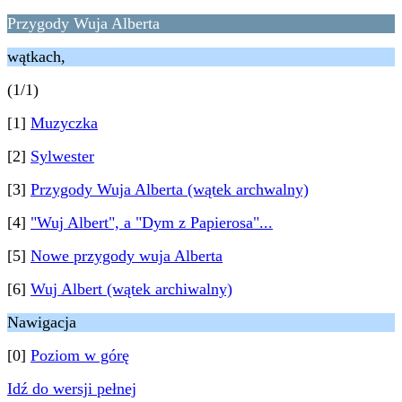
Przygody Wuja Alberta
wątkach,
(1/1)
[1]
Muzyczka
[2]
Sylwester
[3]
Przygody Wuja Alberta (wątek archwalny)
[4]
"Wuj Albert", a "Dym z Papierosa"...
[5]
Nowe przygody wuja Alberta
[6]
Wuj Albert (wątek archiwalny)
Nawigacja
[0]
Poziom w górę
Idź do wersji pełnej