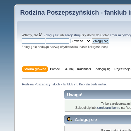
Rodzina Poszepszyńskich - fanklub i
Witamy,
Gość
.
Zaloguj się
lub
zarejestruj
.Czy dotarł do Ciebie
email aktywac
Zaloguj się podając nazwę użytkownika, hasło i długość sesji
Strona główna
Pomoc
Szukaj
Kalendarz
Zaloguj się
Rejestracja
Rodzina Poszepszyńskich - fanklub im. Kaprala Jedziniaka.
Uwaga!
Tylko zarejestrowani
Zaloguj się lub
zarejestruj konto
na Rodz
Zaloguj się
Nazwa użytkownik