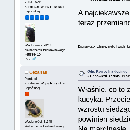
ZOMOwiec
Kombatant Wojny Rosyjsko-
A najciekawsze 
Japońskiej
teraz przemianow
Wiadomości: 28285
Bóg stworzył ziemię, niebo i wodę, ks
słoiki dżemu truskawkowego
+65535/-10
Płeć:
Odp: Koń był na dopingu
Cezarian
«
Odpowiedź #2 dnia:
19 Sie
Pierdziel
Kombatant Wojny Rosyjsko-
Właśnie, co to 
Japońskiej
kucyka. Przecie
wzrostu siedzą
powinien siedz
Wiadomości: 61148
Na marginesie, 
słoiki dżemu truskawkowego