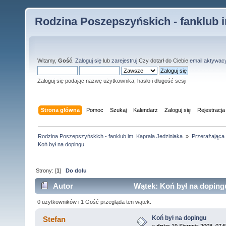
Rodzina Poszepszyńskich - fanklub i
Witamy,
Gość
.
Zaloguj się
lub
zarejestruj
.Czy dotarł do Ciebie
email aktywac
Zaloguj się podając nazwę użytkownika, hasło i długość sesji
Strona główna
Pomoc
Szukaj
Kalendarz
Zaloguj się
Rejestracja
Rodzina Poszepszyńskich - fanklub im. Kaprala Jedziniaka.
»
Przerażająca
Koń był na dopingu
Strony: [
1
]
Do dołu
Autor
Wątek: Koń był na doping
0 użytkowników i 1 Gość przegląda ten wątek.
Koń był na dopingu
Stefan
«
dnia:
19 Sierpnia 2008, 07:5