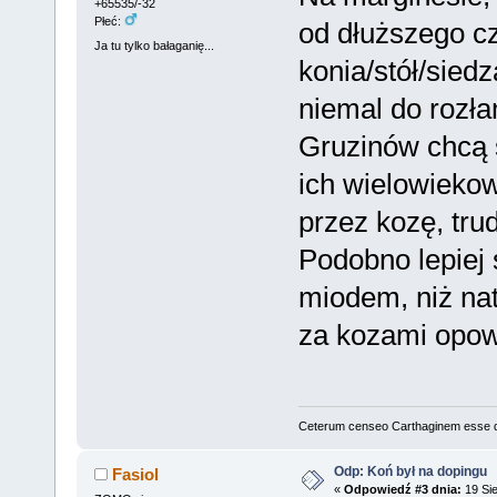
+65535/-32
Płeć:
od dłuższego c
Ja tu tylko bałaganię...
konia/stół/sied
niemal do rozła
Gruzinów chcą 
ich wielowiekow
przez kozę, tru
Podobno lepiej 
miodem, niż nat
za kozami opowi
Ceterum censeo Carthaginem esse 
Odp: Koń był na dopingu
Fasiol
«
Odpowiedź #3 dnia:
19 Sie