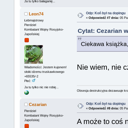
Ja tu tylko bałaganię...
Odp: Koń był na dopingu
Leon74
«
Odpowiedź #7 dnia:
05 Paź
Łebmajstrowy
Pierdziel
Cytat: Cezarian w
Kombatant Wojny Rosyjsko-
Japońskiej
Ciekawa książka
Nie wiem, nie c
Wiadomości: Jestem kujonem!
słoiki dżemu truskawkowego
+65535/-2
Płeć:
Ja tu tylko nic nie robię...
Obsesja destrukcyjna dezawuuje kr
Odp: Koń był na dopingu
Cezarian
«
Odpowiedź #8 dnia:
05 Paź
Pierdziel
Kombatant Wojny Rosyjsko-
A może to coś n
Japońskiej