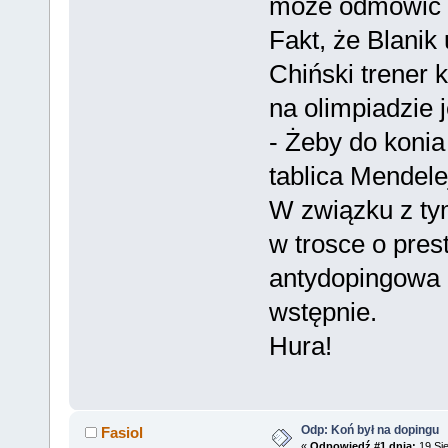
może odmówić 
Fakt, że Blanik
Chiński trener 
na olimpiadzie 
- Żeby do konia
tablica Mendele
W związku z tym
w trosce o pres
antydopingowa 
wstępnie.
Hura!
Odp: Koń był na dopingu
Fasiol
«
Odpowiedź #1 dnia:
19 Sie