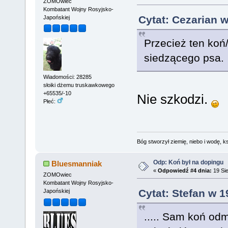
ZOMOwiec
Kombatant Wojny Rosyjsko-
Cytat: Cezarian w
Japońskiej
Przecież ten koń
siedzącego psa.
Wiadomości: 28285
słoiki dżemu truskawkowego
+65535/-10
Nie szkodzi.
Płeć:
Bóg stworzył ziemię, niebo i wodę, ks
Odp: Koń był na dopingu
Bluesmanniak
«
Odpowiedź #4 dnia:
19 Sie
ZOMOwiec
Kombatant Wojny Rosyjsko-
Cytat: Stefan w 1
Japońskiej
..... Sam koń odm