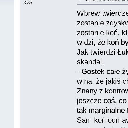
Gość
Wbrew twierdze
zostanie zdysk
zostanie koń, kt
widzi, że koń b
Jak twierdzi Łu
skandal.
- Gostek całe ży
wina, że jakiś 
Znany z kontro
jeszcze coś, co
tak marginalne 
Sam koń odmawia