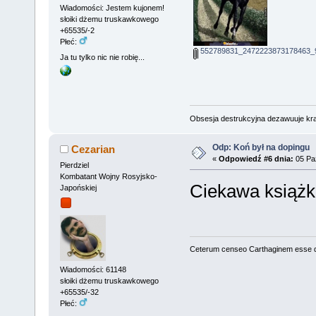
Wiadomości: Jestem kujonem!
słoiki dżemu truskawkowego
+65535/-2
Płeć:
552789831_2472223873178463_9
Ja tu tylko nic nie robię...
Obsesja destrukcyjna dezawuuje kr
Odp: Koń był na dopingu
Cezarian
«
Odpowiedź #6 dnia:
05 Paź
Pierdziel
Kombatant Wojny Rosyjsko-
Ciekawa książk
Japońskiej
Ceterum censeo Carthaginem esse 
Wiadomości: 61148
słoiki dżemu truskawkowego
+65535/-32
Płeć: