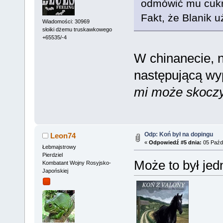
odmówić mu cukr
Fakt, że Blanik 
Wiadomości: 30969
słoiki dżemu truskawkowego
+65535/-4
W chinanecie, 
następującą w
mi może skoczy
Odp: Koń był na dopingu
Leon74
«
Odpowiedź #5 dnia:
05 Paźdz
Łebmajstrowy
Pierdziel
Może to był jed
Kombatant Wojny Rosyjsko-
Japońskiej