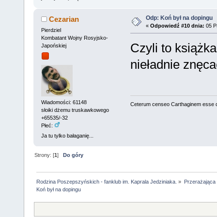
Odp: Koń był na dopingu
Cezarian
«
Odpowiedź #10 dnia:
05 Pa
Pierdziel
Kombatant Wojny Rosyjsko-
Czyli to książk
Japońskiej
nieładnie znęca
Wiadomości: 61148
Ceterum censeo Carthaginem esse 
słoiki dżemu truskawkowego
+65535/-32
Płeć:
Ja tu tylko bałaganię...
Strony: [
1
]
Do góry
Rodzina Poszepszyńskich - fanklub im. Kaprala Jedziniaka.
»
Przerażająca
Koń był na dopingu