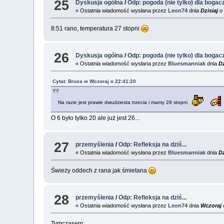
25
Dyskusja ogólna
/
Odp: pogoda (nie tylko) dla bogac
« Ostatnia wiadomość wysłana przez
Leon74
dnia
Dzisiaj
o 
8:51 rano, temperatura 27 stopni
26
Dyskusja ogólna
/
Odp: pogoda (nie tylko) dla bogac
« Ostatnia wiadomość wysłana przez
Bluesmanniak
dnia
Dz
Cytat: Bruxa w
Wczoraj
o 22:41:20
Na razie jest prawie dwudziesta trzecia i mamy 28 stopni
O 6 było tylko 20 ale już jest 26...
27
przemyślenia
/
Odp: Refleksja na dziś...
« Ostatnia wiadomość wysłana przez
Bluesmanniak
dnia
Dz
Świeży oddech z rana jak śmietana
28
przemyślenia
/
Odp: Refleksja na dziś...
« Ostatnia wiadomość wysłana przez
Leon74
dnia
Wczoraj
Tymczasem: