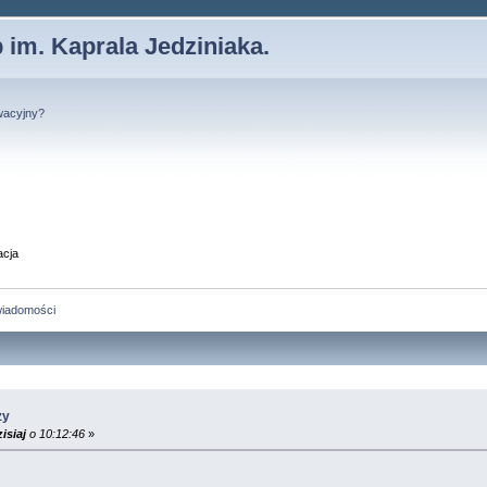
 im. Kaprala Jedziniaka.
wacyjny?
acja
wiadomości
zy
isiaj
o 10:12:46
»