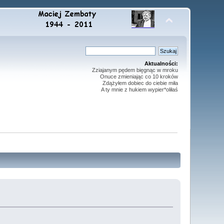
Aktualności:
Zziajanym pędem bięgnąc w mroku
Onuce zmieniając co 10 kroków
Zdążyłem dobiec do ciebie miła
A ty mnie z hukiem wypier*oliłaś