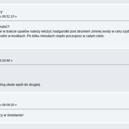
zy
o 09:51:15
»
zrobić?
e w trakcie upałów należy włożyć nadgarstki pod strumień zimnej wody w celu szyb
dni w kostkach. Po kilku minutach ciepło poczujesz w całym ciele.
9:19:46
»
elną około wpół do drugiej.
o 09:09:20
»
cy w śmietanie!