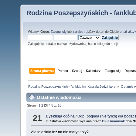
Rodzina Poszepszyńskich - fanklub
Witamy,
Gość
.
Zaloguj się
lub
zarejestruj
.Czy dotarł do Ciebie
email akty
Zaloguj się podając nazwę użytkownika, hasło i długość sesji
Strona główna
Pomoc
Szukaj
Kalendarz
Zaloguj się
Rejestr
Rodzina Poszepszyńskich - fanklub im. Kaprala Jedziniaka.
»
Ostatnie 
Ostatnie wiadomości
Strony:
1
2
[
3
]
4
5
...
10
21
Dyskusja ogólna
/
Odp: pogoda (nie tylko) dla bogac
« Ostatnia wiadomość wysłana przez
Bluesmanniak
dnia
Dz
Ale to działa też na nie marynarzy?