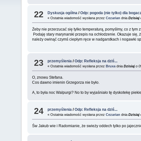
22
Dyskusja ogólna
/
Odp: pogoda (nie tylko) dla bogac
« Ostatnia wiadomość wysłana przez
Cezarian
dnia
Dzisiaj
Żeby nie przerzucać się tylko temperaturą, pomyślmy, co z tym 
Podaję stary marynarski przepis na ochłodzenie. Okazuje się, ż
należy owinąć czymś ciepłym ręce w nadgarstkach i nogawki spo
23
przemyślenia
/
Odp: Refleksja na dziś...
« Ostatnia wiadomość wysłana przez
Bruxa
dnia
Dzisiaj
o 0
O, znowu Stefana.
Cos dawno imienin Grzegorza nie było.
A, to była noc Walpurgi? No to by wyjaśniało tę dyskotekę pieki
24
przemyślenia
/
Odp: Refleksja na dziś...
« Ostatnia wiadomość wysłana przez
Cezarian
dnia
Dzisiaj
Św Jakub wie i Radomianie, że swieży oddech tylko po jajeczni