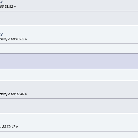
zy
08:51:52
»
zy
isiaj
o 08:43:02
»
isiaj
o 08:02:40
»
o 23:39:47
»