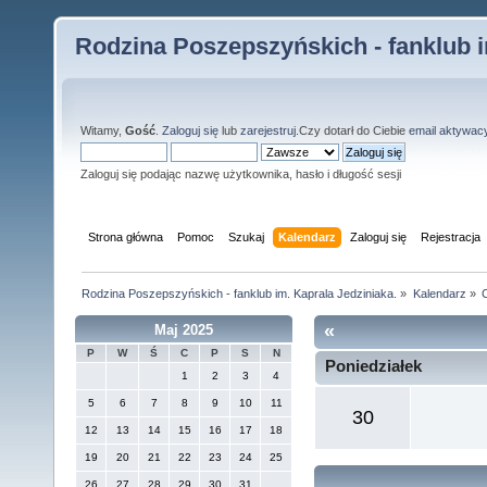
Rodzina Poszepszyńskich - fanklub i
Witamy,
Gość
.
Zaloguj się
lub
zarejestruj
.Czy dotarł do Ciebie
email aktywac
Zaloguj się podając nazwę użytkownika, hasło i długość sesji
Strona główna
Pomoc
Szukaj
Kalendarz
Zaloguj się
Rejestracja
Rodzina Poszepszyńskich - fanklub im. Kaprala Jedziniaka.
»
Kalendarz
»
«
Maj 2025
P
W
Ś
C
P
S
N
Poniedziałek
1
2
3
4
5
6
7
8
9
10
11
30
12
13
14
15
16
17
18
19
20
21
22
23
24
25
26
27
28
29
30
31