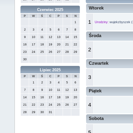
Wtorek
Czerwiec 2025
P
W
Ś
C
P
S
N
1
Urodziny:
wujekzbyszek (
1
2
3
4
5
6
7
8
Środa
9
10
11
12
13
14
15
16
17
18
19
20
21
22
2
23
24
25
26
27
28
29
30
Czwartek
Lipiec 2025
3
P
W
Ś
C
P
S
N
1
2
3
4
5
6
7
8
9
10
11
12
13
Piątek
14
15
16
17
18
19
20
4
21
22
23
24
25
26
27
28
29
30
31
Sobota
5