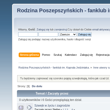
Rodzina Poszepszyńskich - fanklub i
Witamy,
Gość
.
Zaloguj się
lub
zarejestruj
.Czy dotarł do Ciebie
email aktywac
Zaloguj się podając nazwę użytkownika, hasło i długość sesji
Strona główna
Pomoc
Szukaj
Kalendarz
Zaloguj się
Rejestracja
Rodzina Poszepszyńskich - fanklub im. Kaprala Jedziniaka.
»
Inne utwory s
Tu będziemy zajmować się szeroko pojętą szwejkologią, która jak czad (d
Strony: [
1
]
Do dołu
Temat
/
Zaczęty przez
0 użytkowników i 6 Gości przeglądają ten dział.
Szwejk w życiu i zagrodzie
Zaczęty przez Stefan
«
1
2
3
...
6
»