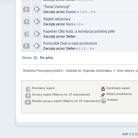
"Świat Zwierząt"
Zaczęty przez
Baader
«
1
2
3
...
5
»
Wątek latrynowy
Zaczęty przez
Bazil
«
1
2
»
Kapelan Otto Katz, a kondycja polskiej piłki
Zaczęty przez Stefan
Poruczkik Dub a nasi przełożeni
Zaczęty przez Stefan
«
1
2
3
...
6
»
Strony: [
1
]
Do góry
Rodzina Poszepszyńskich - fanklub im. Kaprala Jedziniaka.
»
Inne utwory s
Normalny wątek
Zamknięty wątek
Wątek przyklejony
Gorący wątek (Więcej niż 15 odpowiedzi)
Ankieta
Bardzo gorący wątek (Więcej niż 25 odpowiedzi)
SMF 2.0.1