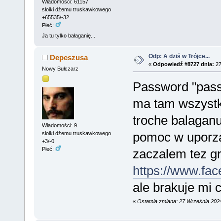
Wiadomości: 61157
słoiki dżemu truskawkowego
+65535/-32
Płeć:
Ja tu tylko bałaganię...
Odp: A dziś w Trójce...
Depeszusa
«
Odpowiedź #8727 dnia:
27
Nowy Bułczarz
Password "pass
ma tam wszyst
troche balaganu
Wiadomości: 9
pomoc w uporz
słoiki dżemu truskawkowego
+3/-0
Płeć:
zaczalem tez g
https://www.fa
ale brakuje mi 
«
Ostatnia zmiana: 27 Września 202