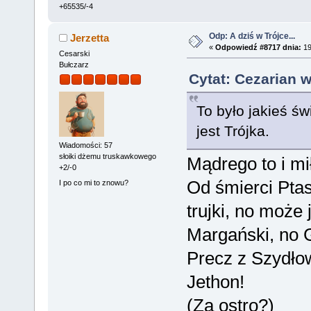
+65535/-4
Odp: A dziś w Trójce...
Jerzetta
«
Odpowiedź #8717 dnia:
19
Cesarski
Bułczarz
Cytat: Cezarian 
To było jakieś św
jest Trójka.
Wiadomości: 57
słoiki dżemu truskawkowego
Mądrego to i mi
+2/-0
Od śmierci Pta
I po co mi to znowu?
trujki, no może
Margański, no 
Precz z Szydłow
Jethon!
(Za ostro?)