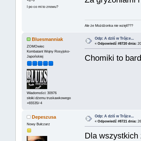
I po co mi to znowu?
Ale że Możdżonka nie wzięli???
Odp: A dziś w Trójce...
Bluesmanniak
«
Odpowiedź #8720 dnia:
20
ZOMOwiec
Kombatant Wojny Rosyjsko-
Chomiki to bar
Japońskiej
Wiadomości: 30976
słoiki dżemu truskawkowego
+65535/-4
Odp: A dziś w Trójce...
Depeszusa
«
Odpowiedź #8721 dnia:
26
Nowy Bułczarz
Dla wszystkich