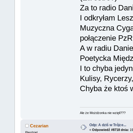
Za to radio Dani
I odkryłam Lesz
Muzyczna Cygan
połączenie PzR
A w radiu Danie
Poetycka Międzyl
I to chyba jedy
Kulisy, Rycerzy
Chyba że ktoś w
Ale że Możdżonka nie wzięli???
Odp: A dziś w Trójce...
Cezarian
«
Odpowiedź #8718 dnia:
19
Pierdziel