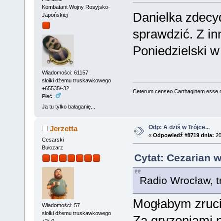
Kombatant Wojny Rosyjsko-
Danielka zdecy
Japońskiej
sprawdzić. Z in
Poniedzielski w
Wiadomości: 61157
słoiki dżemu truskawkowego
+65535/-32
Ceterum censeo Carthaginem esse 
Płeć:
Ja tu tylko bałaganię...
Odp: A dziś w Trójce...
Jerzetta
«
Odpowiedź #8719 dnia:
20
Cesarski
Bułczarz
Cytat: Cezarian 
Radio Wrocław, t
Mogłabym zrucić
Wiadomości: 57
słoiki dżemu truskawkowego
Za gryzoniami n
+2/-0