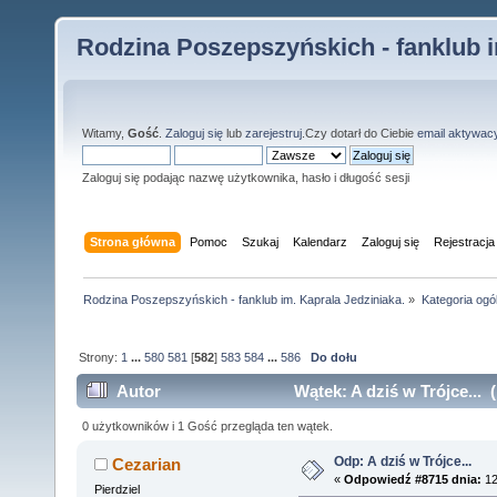
Rodzina Poszepszyńskich - fanklub i
Witamy,
Gość
.
Zaloguj się
lub
zarejestruj
.Czy dotarł do Ciebie
email aktywac
Zaloguj się podając nazwę użytkownika, hasło i długość sesji
Strona główna
Pomoc
Szukaj
Kalendarz
Zaloguj się
Rejestracja
Rodzina Poszepszyńskich - fanklub im. Kaprala Jedziniaka.
»
Kategoria ogó
Strony:
1
...
580
581
[
582
]
583
584
...
586
Do dołu
Autor
Wątek: A dziś w Trójce... 
0 użytkowników i 1 Gość przegląda ten wątek.
Odp: A dziś w Trójce...
Cezarian
«
Odpowiedź #8715 dnia:
12
Pierdziel