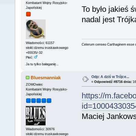
Kombatant Wojny Rosyjsko-
To było jakieś ś
Japońskiej
nadal jest Trójk
Wiadomości: 61157
Ceterum censeo Carthaginem esse 
słoiki dżemu truskawkowego
+65535/-32
Płeć:
Ja tu tylko bałaganię...
Odp: A dziś w Trójce...
Bluesmanniak
«
Odpowiedź #8716 dnia:
16
ZOMOwiec
Kombatant Wojny Rosyjsko-
https://m.faceb
Japońskiej
id=1000433035
Maciej Jankowsk
Wiadomości: 30976
słoiki dżemu truskawkowego