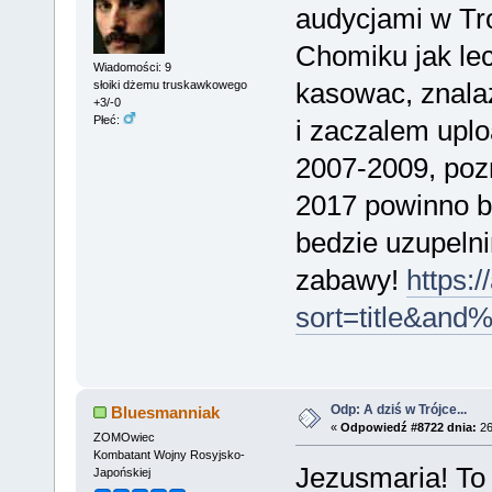
audycjami w Tro
Chomiku jak leci
Wiadomości: 9
kasowac, znalaz
słoiki dżemu truskawkowego
+3/-0
Płeć:
i zaczalem uplo
2007-2009, pozn
2017 powinno by
bedzie uzupelni
zabawy!
https:
sort=title&a
Odp: A dziś w Trójce...
Bluesmanniak
«
Odpowiedź #8722 dnia:
26
ZOMOwiec
Kombatant Wojny Rosyjsko-
Jezusmaria! To j
Japońskiej