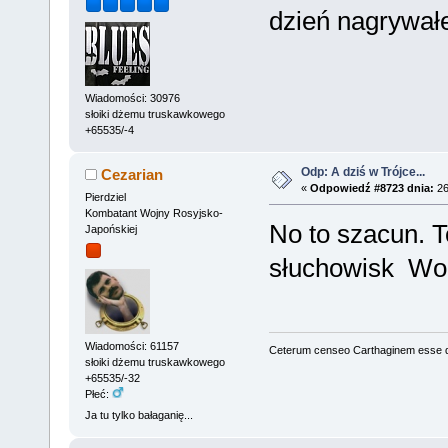
dzień nagrywał
Wiadomości: 30976
słoiki dżemu truskawkowego
+65535/-4
Odp: A dziś w Trójce...
Cezarian
«
Odpowiedź #8723 dnia:
26
Pierdziel
Kombatant Wojny Rosyjsko-
No to szacun. 
Japońskiej
słuchowisk Wo
Wiadomości: 61157
Ceterum censeo Carthaginem esse 
słoiki dżemu truskawkowego
+65535/-32
Płeć:
Ja tu tylko bałaganię...