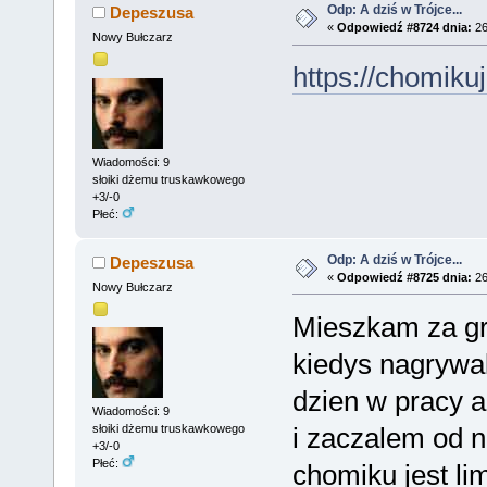
Odp: A dziś w Trójce...
Depeszusa
«
Odpowiedź #8724 dnia:
26
Nowy Bułczarz
https://chomiku
Wiadomości: 9
słoiki dżemu truskawkowego
+3/-0
Płeć:
Odp: A dziś w Trójce...
Depeszusa
«
Odpowiedź #8725 dnia:
26
Nowy Bułczarz
Mieszkam za gr
kiedys nagrywa
dzien w pracy a
Wiadomości: 9
i zaczalem od n
słoiki dżemu truskawkowego
+3/-0
Płeć:
chomiku jest l