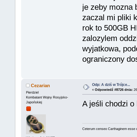
je zeby mozna 
zaczal mi pliki
rok to 500GB 
zalozylem oddzi
wyjatkowa, podo
ograniczony do
Odp: A dziś w Trójce...
Cezarian
«
Odpowiedź #8726 dnia:
26
Pierdziel
Kombatant Wojny Rosyjsko-
A jeśli chodzi 
Japońskiej
Ceterum censeo Carthaginem esse 