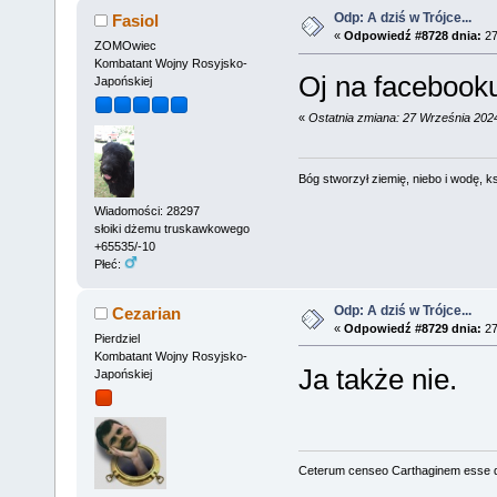
Odp: A dziś w Trójce...
Fasiol
«
Odpowiedź #8728 dnia:
27
ZOMOwiec
Kombatant Wojny Rosyjsko-
Oj na facebooku
Japońskiej
«
Ostatnia zmiana: 27 Września 2024
Bóg stworzył ziemię, niebo i wodę, ks
Wiadomości: 28297
słoiki dżemu truskawkowego
+65535/-10
Płeć:
Odp: A dziś w Trójce...
Cezarian
«
Odpowiedź #8729 dnia:
27
Pierdziel
Kombatant Wojny Rosyjsko-
Ja także nie.
Japońskiej
Ceterum censeo Carthaginem esse 