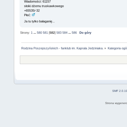
Wiadomości: 61157
słoiki dżemu truskawkowego
+65535/-32
Płeć:
Ja tu tylko bałaganię...
Strony:
1
...
580
581
[
582
]
583
584
...
586
Do góry
Rodzina Poszepszyńskich - fanklub im. Kaprala Jedziniaka.
»
Kategoria ogó
SMF 2.0.1
Strona wygenero