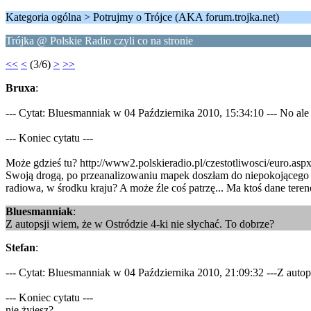
Kategoria ogólna > Potrujmy o Trójce (AKA forum.trojka.net)
Trójka @ Polskie Radio czyli co na stronie
<<
<
(3/6)
>
>>
Bruxa
:
--- Cytat: Bluesmanniak w 04 Października 2010, 15:34:10 --- No ale 
--- Koniec cytatu ---
Może gdzieś tu? http://www2.polskieradio.pl/czestotliwosci/euro.asp
Swoją drogą, po przeanalizowaniu mapek doszłam do niepokojącego w
radiowa, w środku kraju? A może źle coś patrzę... Ma ktoś dane tere
Bluesmanniak
:
Z autopsji wiem, że w Ostródzie 4-ki nie słychać. To dobrze?
Stefan
:
--- Cytat: Bluesmanniak w 04 Października 2010, 21:09:32 ---Z autop
--- Koniec cytatu ---
nie żyjesz?