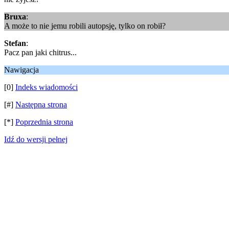
Bruxa
:
A może to nie jemu robili autopsję, tylko on robił?
Stefan
:
Pacz pan jaki chitrus...
Nawigacja
[0]
Indeks wiadomości
[#]
Następna strona
[*]
Poprzednia strona
Idź do wersji pełnej