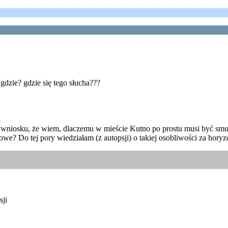
gdzie? gdzie się tego słucha???
x
niosku, że wiem, dlaczemu w mieście Kutno po prostu musi być smutno
nowe? Do tej pory wiedziałam (z autopsji) o takiej osobliwości za hor
sji