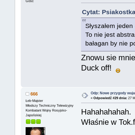
Gość
Cytat: Psiakostk
Słyszałem jeden
To nie jest abstr
bałagan by nie po
Znowu sie mnie
Duck off!
Odp: Nowe przygody wuja
666
«
Odpowiedź #29 dnia:
27 M
Łeb-Majster
Młodszy Techniczny Telewizyjny
Hahahahahah.
Kombatant Wojny Rosyjsko-
Japońskiej
Właśnie w Tok.