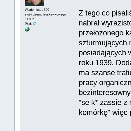
Wiadomości: 300
Z tego co pisali
słoiki dżemu truskawkowego
+17/-2
nabrał wyrazis
Płeć:
przełożonego k
szturmujących
posiadających
roku 1939. Dod
ma szanse trafi
pracy organicz
bezinteresowny,
"se k* zassie z
komórkę" więc 