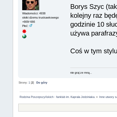
Borys Szyc (tak
kolejny raz będ
Wiadomości: 4938
słoiki dżemu truskawkowego
+669/-666
godzinie 10 słu
Płeć:
używa parafraz
Coś w tym styl
nie graj ze mną...
Strony:
1
[
2
]
Do góry
Rodzina Poszepszyńskich - fanklub im. Kaprala Jedziniaka.
»
Inne utwory s