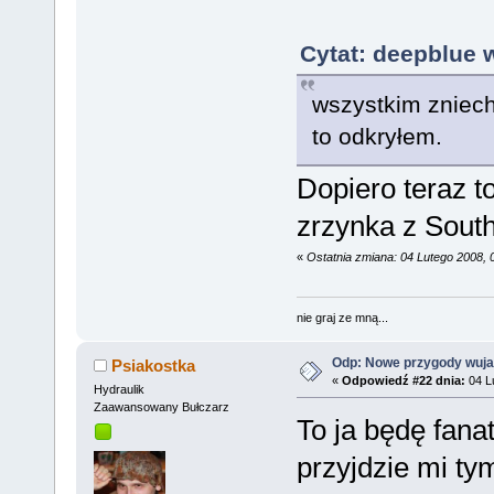
Cytat: deepblue 
wszystkim zniec
to odkryłem.
Dopiero teraz to
zrzynka z Sout
«
Ostatnia zmiana: 04 Lutego 2008, 
nie graj ze mną...
Odp: Nowe przygody wuja
Psiakostka
«
Odpowiedź #22 dnia:
04 Lu
Hydraulik
Zaawansowany Bułczarz
To ja będę fana
przyjdzie mi tym