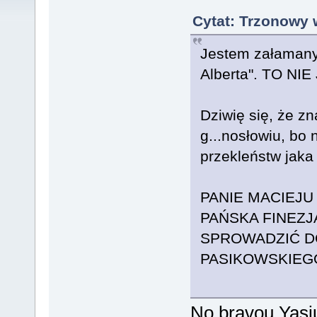
Cytat: Trzonowy 
Jestem załamany
Alberta". TO N
Dziwię się, że zn
g...nosłowiu, bo 
przekleństw jaka
PANIE MACIEJU 
PAŃSKA FINEZJ
SPROWADZIĆ DO
PASIKOWSKIEGO ?
No bravou Yasiu