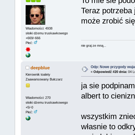
To mie sie podo
Teraz potrzeba 
może zrobić si
Wiadomości: 4938
słoiki dżemu truskawkowego
+669/-666
Płeć:
nie graj ze mną...
Odp: Nowe przygody wuja
deepblue
«
Odpowiedź #20 dnia:
04 Lu
Kierownik toalety
Zaawansowany Bułczarz
ja sie podpinam
albert to cieniz
Wiadomości: 270
słoiki dżemu truskawkowego
+5/-0
Płeć:
wszystkim zni
własnie to odkr