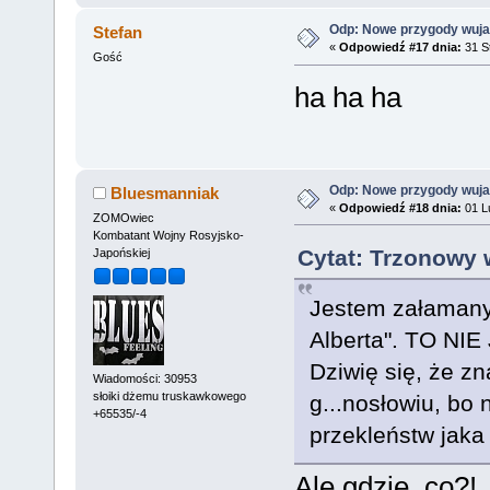
Odp: Nowe przygody wuja
Stefan
«
Odpowiedź #17 dnia:
31 St
Gość
ha ha ha
Odp: Nowe przygody wuja
Bluesmanniak
«
Odpowiedź #18 dnia:
01 Lu
ZOMOwiec
Kombatant Wojny Rosyjsko-
Cytat: Trzonowy 
Japońskiej
Jestem załamany
Alberta". TO N
Dziwię się, że zn
Wiadomości: 30953
słoiki dżemu truskawkowego
g...nosłowiu, bo 
+65535/-4
przekleństw jaka
Ale gdzie, co?!