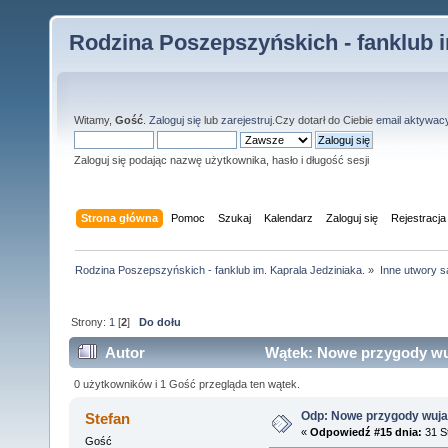
Rodzina Poszepszyńskich - fanklub i
Witamy,
Gość
.
Zaloguj się
lub
zarejestruj
.Czy dotarł do Ciebie
email aktywac
Zaloguj się podając nazwę użytkownika, hasło i długość sesji
Strona główna
Pomoc
Szukaj
Kalendarz
Zaloguj się
Rejestracja
Rodzina Poszepszyńskich - fanklub im. Kaprala Jedziniaka.
»
Inne utwory s
Strony:
1
[
2
]
Do dołu
Autor
Wątek: Nowe przygody wuj
0 użytkowników i 1 Gość przegląda ten wątek.
Odp: Nowe przygody wuja
Stefan
«
Odpowiedź #15 dnia:
31 St
Gość