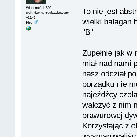
Wiadomości: 300
To nie jest abs
słoiki dżemu truskawkowego
+17/-2
wielki bałagan 
Płeć:
"B".
Zupełnie jak w
miał nad nami 
nasz oddział po
porządku nie m
najeźdźcy czoł
walczyć z nim n
brawurowej dyw
Korzystając z o
wysmarowaliśmy