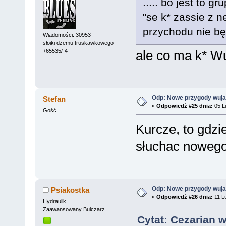
..... bo jest to g
"se k* zassie z 
przychodu nie b
Wiadomości: 30953
słoiki dżemu truskawkowego
ale co ma k* W
+65535/-4
Odp: Nowe przygody wuja
Stefan
«
Odpowiedź #25 dnia:
05 Lu
Gość
Kurcze, to gdzi
słuchac nowego
Odp: Nowe przygody wuja
Psiakostka
«
Odpowiedź #26 dnia:
11 Lu
Hydraulik
Zaawansowany Bułczarz
Cytat: Cezarian 