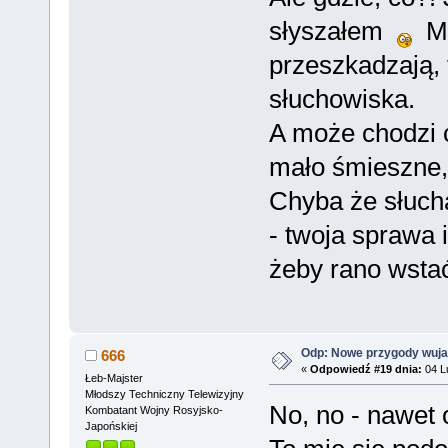
słyszałem
Mi 
przeszkadzają, t
słuchowiska.
A może chodzi c
mało śmieszne, 
Chyba że słucha
- twoja sprawa 
żeby rano wsta
Odp: Nowe przygody wuja
666
«
Odpowiedź #19 dnia:
04 Lu
Łeb-Majster
Młodszy Techniczny Telewizyjny
No, no - nawet 
Kombatant Wojny Rosyjsko-
Japońskiej