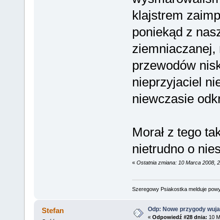
klajstrem zaim
poniekąd z nasz
ziemniaczanej, 
przewodów nisk
nieprzyjaciel ni
niewczasie odkry
Morał z tego ta
nietrudno o nie
«
Ostatnia zmiana: 10 Marca 2008, 
Szeregowy Psiakostka melduje pow
Odp: Nowe przygody wuja
Stefan
«
Odpowiedź #28 dnia:
10 M