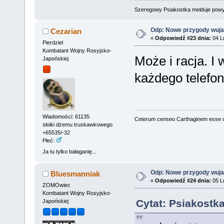
Szeregowy Psiakostka melduje pow
Odp: Nowe przygody wuja
Cezarian
«
Odpowiedź #23 dnia:
04 Lu
Pierdziel
Kombatant Wojny Rosyjsko-
Może i racja. I 
Japońskiej
każdego telefon
Wiadomości: 61135
Ceterum censeo Carthaginem esse 
słoiki dżemu truskawkowego
+65535/-32
Płeć:
Ja tu tylko bałaganię...
Odp: Nowe przygody wuja
Bluesmanniak
«
Odpowiedź #24 dnia:
05 Lu
ZOMOwiec
Kombatant Wojny Rosyjsko-
Cytat: Psiakostk
Japońskiej