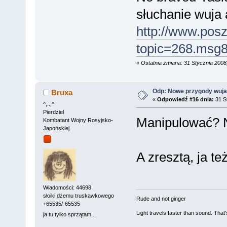
słuchanie wuja 
http://www.pos
topic=268.msg
«
Ostatnia zmiana: 31 Stycznia 2008
Odp: Nowe przygody wuja
Bruxa
«
Odpowiedź #16 dnia:
31 St
^,..,^
Pierdziel
Manipulować? N
Kombatant Wojny Rosyjsko-
Japońskiej
A zresztą, ja 
Wiadomości: 44698
słoiki dżemu truskawkowego
Rude and not ginger
+65535/-65535
Light travels faster than sound. Tha
ja tu tylko sprzątam...