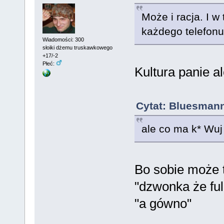
Może i racja. I w
każdego telefonu.
Wiadomości: 300
słoiki dżemu truskawkowego
+17/-2
Płeć:
Kultura panie al
Cytat: Bluesmann
ale co ma k* Wu
Bo sobie może t
"dzwonka że fu
"a gówno"