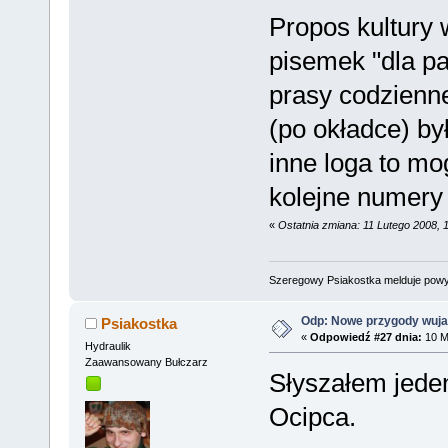
Propos kultury 
pisemek "dla pa
prasy codzienne
(po okładce) by
inne loga to m
kolejne numery 
«
Ostatnia zmiana: 11 Lutego 2008, 
Szeregowy Psiakostka melduje pow
Odp: Nowe przygody wuja
Psiakostka
«
Odpowiedź #27 dnia:
10 M
Hydraulik
Zaawansowany Bułczarz
Słyszałem jede
Ocipca.