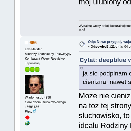
moj ulubiony od
Wynajmę wolny pokój kulturalnej stud
lizać
Odp: Nowe przygody wuja
666
«
Odpowiedź #21 dnia:
04 Lu
Łeb-Majster
Młodszy Techniczny Telewizyjny
Cytat: deepblue 
Kombatant Wojny Rosyjsko-
Japońskiej
ja sie podpinam o
cienizna. nawet s
Może nie cieniz
Wiadomości: 4938
słoiki dżemu truskawkowego
na toz tej stron
+669/-666
Płeć:
słuchowisko, to
ideału Rodziny