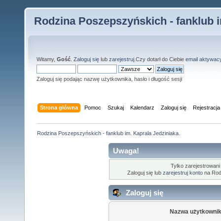
Rodzina Poszepszyńskich - fanklub i
Witamy,
Gość
.
Zaloguj się
lub
zarejestruj
.Czy dotarł do Ciebie
email aktywac
Zaloguj się podając nazwę użytkownika, hasło i długość sesji
Strona główna
Pomoc
Szukaj
Kalendarz
Zaloguj się
Rejestracja
Rodzina Poszepszyńskich - fanklub im. Kaprala Jedziniaka.
Uwaga!
Tylko zarejestrowani
Zaloguj się lub
zarejestruj konto
na Rodz
Zaloguj się
Nazwa użytkownik