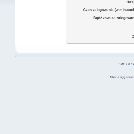
Hasł
Czas zalogowania (w minutac
Bądź zawsze zalogowan
Z
SMF 2.0.1
Strona wygenero