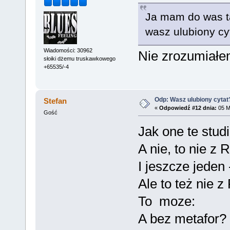
Ja mam do was ta
wasz ulubiony cy
Wiadomości: 30962
Nie zrozumiałem
słoiki dżemu truskawkowego
+65535/-4
Odp: Wasz ulubiony cytat
Stefan
«
Odpowiedź #12 dnia:
05 Ma
Gość
Jak one te stud
A nie, to nie z R
I jeszcze jeden
Ale to też nie z
To moze:
A bez metafor?