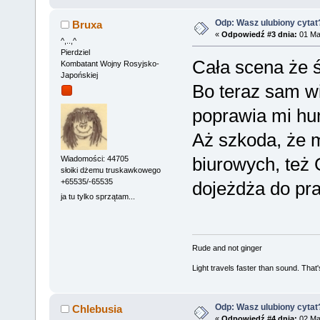
Odp: Wasz ulubiony cytat
Bruxa
«
Odpowiedź #3 dnia:
01 Maj
^,..,^
Pierdziel
Cała scena że 
Kombatant Wojny Rosyjsko-
Japońskiej
Bo teraz sam w
poprawia mi h
Aż szkoda, że 
biurowych, też 
Wiadomości: 44705
słoiki dżemu truskawkowego
+65535/-65535
dojeżdża do pra
ja tu tylko sprzątam...
Rude and not ginger
Light travels faster than sound. Tha
Odp: Wasz ulubiony cytat
Chlebusia
«
Odpowiedź #4 dnia:
02 Maj