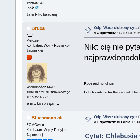
+65535/-32
Płeć:
Ja tu tylko bałaganię...
Odp: Wasz ulubiony cytat
Bruxa
«
Odpowiedź #10 dnia:
04 Ma
^,..,^
Pierdziel
Nikt cię nie pyt
Kombatant Wojny Rosyjsko-
Japońskiej
najprawdopodo
Rude and not ginger
Wiadomości: 44705
słoiki dżemu truskawkowego
Light travels faster than sound. Tha
+65535/-65535
ja tu tylko sprzątam...
Odp: Wasz ulubiony cytat
Bluesmanniak
«
Odpowiedź #11 dnia:
05 Ma
ZOMOwiec
Kombatant Wojny Rosyjsko-
Cytat: Chlebusia
Japońskiej