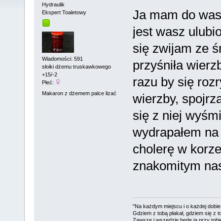
Hydraulik
Ja mam do was t
Ekspert Toaletowy
jest wasz ulubi
się zwijam ze ś
Wiadomości: 591
przyśniła wierz
słoiki dżemu truskawkowego
+15/-2
razu by się rozr
Płeć:
Makaron z dżemem palce lizać
wierzby, spojrz
się z niej wyśm
wydrapałem na 
cholerę w korze
znakomitym nas
"Na każdym miejscu i o każdej dobie
Gdziem z tobą płakał, gdziem się z t
Zawsze i wszędzie będę ja przy tobi