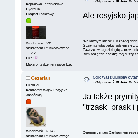
«
Odpowiedź #8 dnia:
04 Maj
Kapralowa Jedziniakowa
Hydraulik
Ale rosyjsko-j
Ekspert Toaletowy
"Na każdym miejscu i o każdej dobie
Wiadomości: 591
Gdziem z tobą płakał, gdziem się z t
słoiki dżemu truskawkowego
Zawsze i wszędzie będę ja przy tobi
+15/-2
Bom wszędzie cząstkę mej duszy zo
Płeć:
Makaron z dżemem palce lizać
Odp: Wasz ulubiony cytat
Cezarian
«
Odpowiedź #9 dnia:
04 Maj
Pierdziel
Kombatant Wojny Rosyjsko-
Ja także prymit
Japońskiej
"trzask, prask i
Wiadomości: 61142
Ceterum censeo Carthaginem esse 
słoiki dżemu truskawkowego