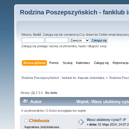
Rodzina Poszepszyńskich - fanklub i
Witamy,
Gość
.
Zaloguj się
lub
zarejestruj
.Czy dotarł do Ciebie
email aktywac
Zaloguj się podając nazwę użytkownika, hasło i długość sesji
Strona główna
Pomoc
Szukaj
Kalendarz
Zaloguj się
Rejestracja
Rodzina Poszepszyńskich - fanklub im. Kaprala Jedziniaka.
»
Rodzina Posz
Strony: [
1
]
2
3
4
Do dołu
Autor
Wątek: Wasz ulubiony cyta
0 użytkowników i 3 Gości przegląda ten wątek.
Wasz ulubiony cytat? :P
Chlebusia
«
dnia:
01 Maja 2014, 14:07:2
Kapralowa Jedziniakowa