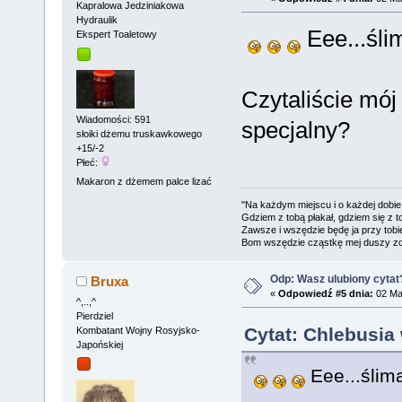
Kapralowa Jedziniakowa
Hydraulik
Eee...śli
Ekspert Toaletowy
Czytaliście mój
Wiadomości: 591
specjalny?
słoiki dżemu truskawkowego
+15/-2
Płeć:
Makaron z dżemem palce lizać
"Na każdym miejscu i o każdej dobie
Gdziem z tobą płakał, gdziem się z t
Zawsze i wszędzie będę ja przy tobi
Bom wszędzie cząstkę mej duszy zo
Odp: Wasz ulubiony cytat
Bruxa
«
Odpowiedź #5 dnia:
02 Maj
^,..,^
Pierdziel
Cytat: Chlebusia 
Kombatant Wojny Rosyjsko-
Japońskiej
Eee...ślim