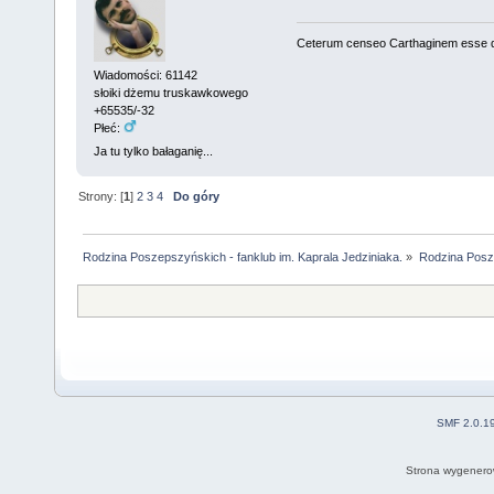
Ceterum censeo Carthaginem esse 
Wiadomości: 61142
słoiki dżemu truskawkowego
+65535/-32
Płeć:
Ja tu tylko bałaganię...
Strony: [
1
]
2
3
4
Do góry
Rodzina Poszepszyńskich - fanklub im. Kaprala Jedziniaka.
»
Rodzina Posz
SMF 2.0.1
Strona wygenero