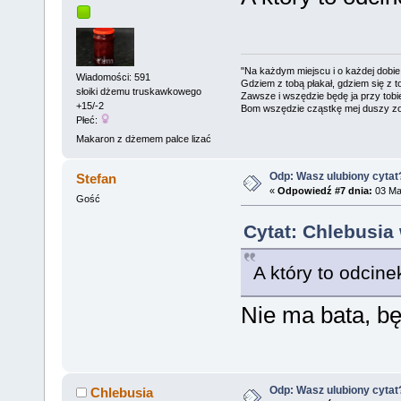
"Na każdym miejscu i o każdej dobie
Wiadomości: 591
Gdziem z tobą płakał, gdziem się z t
słoiki dżemu truskawkowego
Zawsze i wszędzie będę ja przy tobi
+15/-2
Bom wszędzie cząstkę mej duszy zo
Płeć:
Makaron z dżemem palce lizać
Odp: Wasz ulubiony cytat
Stefan
«
Odpowiedź #7 dnia:
03 Maj
Gość
Cytat: Chlebusia 
A który to odcin
Nie ma bata, bę
Odp: Wasz ulubiony cytat
Chlebusia