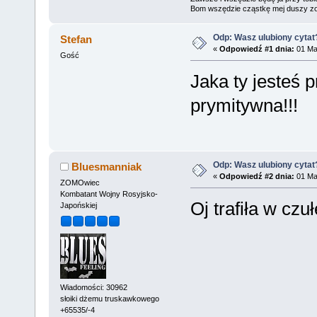
Bom wszędzie cząstkę mej duszy zo
Odp: Wasz ulubiony cytat
Stefan
«
Odpowiedź #1 dnia:
01 Maj
Gość
Jaka ty jesteś 
prymitywna!!!
Odp: Wasz ulubiony cytat
Bluesmanniak
«
Odpowiedź #2 dnia:
01 Maj
ZOMOwiec
Kombatant Wojny Rosyjsko-
Oj trafiła w cz
Japońskiej
Wiadomości: 30962
słoiki dżemu truskawkowego
+65535/-4