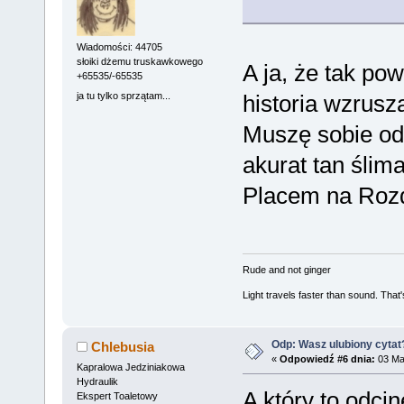
Wiadomości: 44705
słoiki dżemu truskawkowego
A ja, że tak po
+65535/-65535
ja tu tylko sprzątam...
historia wzrusz
Muszę sobie odś
akurat tan ślim
Placem na Rozd
Rude and not ginger
Light travels faster than sound. Tha
Odp: Wasz ulubiony cytat
Chlebusia
«
Odpowiedź #6 dnia:
03 Maj
Kapralowa Jedziniakowa
Hydraulik
A który to odci
Ekspert Toaletowy