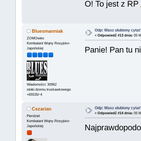
O! To jest z RP
Odp: Wasz ulubiony cytat
Bluesmanniak
«
Odpowiedź #13 dnia:
05 Ma
ZOMOwiec
Kombatant Wojny Rosyjsko-
Panie! Pan tu ni
Japońskiej
Wiadomości: 30962
słoiki dżemu truskawkowego
+65535/-4
Odp: Wasz ulubiony cytat
Cezarian
«
Odpowiedź #14 dnia:
05 Ma
Pierdziel
Kombatant Wojny Rosyjsko-
Najprawdopodob
Japońskiej