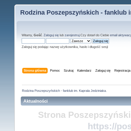
Rodzina Poszepszyńskich - fanklub i
Witamy,
Gość
.
Zaloguj się
lub
zarejestruj
.Czy dotarł do Ciebie
email aktywac
Zaloguj się podając nazwę użytkownika, hasło i długość sesji
Strona główna
Pomoc
Szukaj
Kalendarz
Zaloguj się
Rejestracja
Rodzina Poszepszyńskich - fanklub im. Kaprala Jedziniaka.
Aktualności
Strona Poszepszyński
https://po