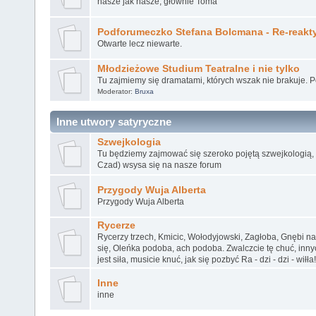
nasze jak nasze, głównie Toma
Podforumeczko Stefana Bolcmana - Re-reakt
Otwarte lecz niewarte.
Młodzieżowe Studium Teatralne i nie tylko
Tu zajmiemy się dramatami, których wszak nie brakuje. 
Moderator:
Bruxa
Inne utwory satyryczne
Szwejkologia
Tu będziemy zajmować się szeroko pojętą szwejkologią, k
Czad) wsysa się na nasze forum
Przygody Wuja Alberta
Przygody Wuja Alberta
Rycerze
Rycerzy trzech, Kmicic, Wołodyjowski, Zagłoba, Gnębi n
się, Oleńka podoba, ach podoba. Zwalczcie tę chuć, inn
jest siła, musicie knuć, jak się pozbyć Ra - dzi - dzi - wiłła!
Inne
inne