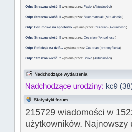
Odp: Straszna wieść!!!
wysłana przez
Fasiol
(
Aktualności
)
Odp: Straszna wieść!!!
wysłana przez
Bluesmanniak
(
Aktualności
)
Odp: Forumowo na sportowo
wysłana przez
Cezarian
(
Aktualności
)
Odp: Straszna wieść!!!
wysłana przez
Cezarian
(
Aktualności
)
Odp: Refleksja na dziś...
wysłana przez
Cezarian
(
przemyślenia
)
Odp: Straszna wieść!!!
wysłana przez
Bruxa
(
Aktualności
)
Nadchodzące wydarzenia
Nadchodzące urodziny:
kc9 (38
Statystyki forum
215729 wiadomości w 1522
użytkowników. Najnowszy 