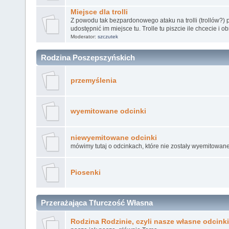
Miejsce dla trolli
Z powodu tak bezpardonowego ataku na trolli (trollów?) 
udostępnić im miejsce tu. Trolle tu piszcie ile chcecie i o
Moderator:
szczutek
Rodzina Poszepszyńskich
przemyślenia
wyemitowane odcinki
niewyemitowane odcinki
mówimy tutaj o odcinkach, które nie zostały wyemitowane
Piosenki
Przerażająca Tfurczość Własna
Rodzina Rodzinie, czyli nasze własne odcinki